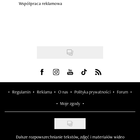
Współpraca reklamowa
Visit us on Facebook
Visit us on Instagram
Visit us on Youtube
Visit us on Tiktok
Visit us on Rss
Regulamin
Reklama
O nas
Polityka prywatności
Forum
Moje zgody
Dalsze rozpowszechnianie tekstów, zdjęć i materiałów wideo