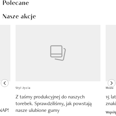
Polecane
Nasze akcje
Pokazywanie elementu 1 z 8
previous element
ne
Styl życia
Moda
Z taśmy produkcyjnej do naszych
15 la
torebek. Sprawdziliśmy, jak powstają
znak
SNAP!
nasze ulubione gumy
Współ