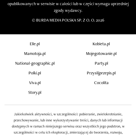
opublikowanych w serwisie w całości lub w części wymaga uprzedniej
zgody wydawcy.
©
BURDA MEDIA POLSKA SP. Z O. O. 2026
Elle.pl
Kobieta.pl
Mamotoja.pl
Mojegotowanie.pl
National-geographic.pl
Party.pl
Polki.pl
Przyslijprzepis.pl
Viva.pl
Cocolita
Story.pl
Jakiekolwiek aktywności, w szczególności: pobieranie, zwielokrotnianie,
przechowywanie, lub inne wykorzystywanie treści, danych lub informacji
dostępnych w ramach niniejszego serwisu oraz wszystkich jego podstron, w
szczególności w celu ich eksploracji, zmierzającej do tworzenia, rozwoju,