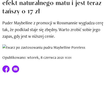
efekt naturalnego matu i jest teraz
Newsletter
tańszy o 17 zł
Wizaz Summer Influ School
Puder Maybelline z promocji w Rossmannie wygładza cerę
Mój profil / Zarejestruj się
tak, że podkład staje się zbędny. Warto zrobić sobie jego
zapas, gdy jest w niższej cenie.
Opublikowano: wtorek, 8 czerwca 2021 11:01
Udostępnij na facebook
E-mail do przyjaciela