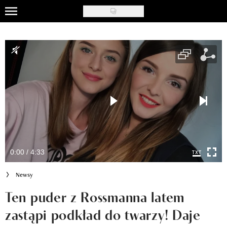
Skip
to
Uroda
main
content
Moda
Ślub i wesele
Styl życia
Nasze akcje
Inspiracje
0:00 / 4:33
Recenzje kosmetyków
Newsy
Klub Recenzentki
Ten puder z Rossmanna latem
zastąpi podkład do twarzy! Daje
Newsy