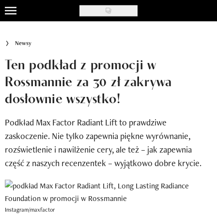
Skip
to
Uroda
main
Newsy
content
Moda
Ten podkład z promocji w
Ślub i wesele
Rossmannie za 30 zł zakrywa
dosłownie wszystko!
Styl życia
Nasze akcje
Podkład Max Factor Radiant Lift to prawdziwe
zaskoczenie. Nie tylko zapewnia piękne wyrównanie,
Inspiracje
rozświetlenie i nawilżenie cery, ale też – jak zapewnia
Recenzje kosmetyków
część z naszych recenzentek – wyjątkowo dobre krycie.
Klub Recenzentki
Newsy
Instagram/maxfactor