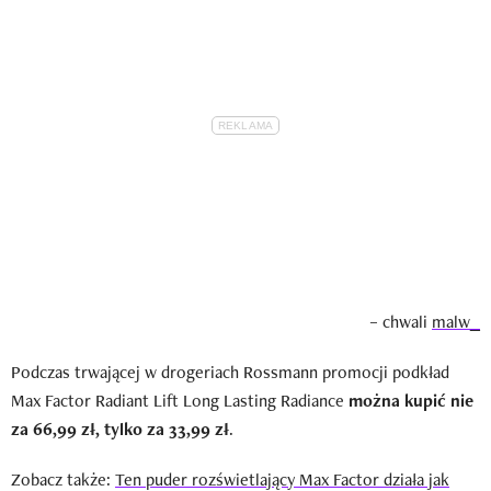
– chwali
malw_
Podczas trwającej w drogeriach Rossmann promocji podkład
Max Factor Radiant Lift Long Lasting Radiance
można kupić nie
za 66,99 zł, tylko za 33,99 zł
.
Zobacz także:
Ten puder rozświetlający Max Factor działa jak