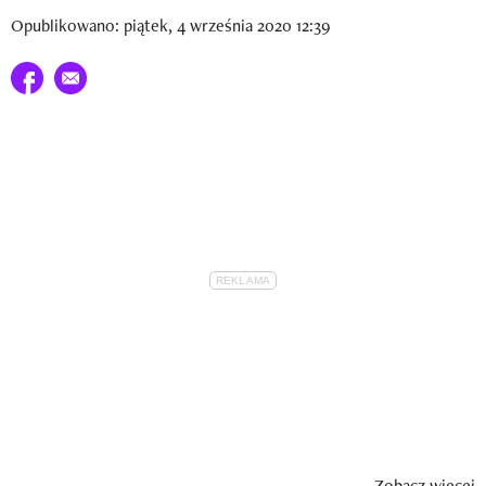
Newsletter
Opublikowano: piątek, 4 września 2020 12:39
Wizaz Summer Influ School
Udostępnij na facebook
E-mail do przyjaciela
Mój profil / Zarejestruj się
Zobacz więcej