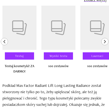
Pokazywanie elementu 1 z 14
previous element
ne
Testuj
Wyniki testu
Laureaci
Testuj kosmetyki! ZA
100 zestawów
100 zestawów
DARMO!
Podkład Max Factor Radiant Lift Long Lasting Radiance został
stworzony nie tylko po to, żeby upiększać skórę, ale też ją
pielęgnować i chronić. Tego typu kosmetyki polecamy zwykle
posiadaczkom skóry suchej lub dojrzałej. Okazuje się jednak, że