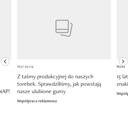
Pokazywanie elementu 1 z 8
previous element
ne
Styl życia
Moda
Z taśmy produkcyjnej do naszych
15 la
torebek. Sprawdziliśmy, jak powstają
znak
SNAP!
nasze ulubione gumy
Współ
Współpraca reklamowa