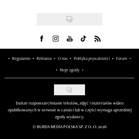
Visit us on Facebook
Visit us on Instagram
Visit us on Youtube
Visit us on Tiktok
Visit us on Rss
Regulamin
Reklama
O nas
Polityka prywatności
Forum
Moje zgody
Dalsze rozpowszechnianie tekstów, zdjęć i materiałów wideo
opublikowanych w serwisie w całości lub w części wymaga uprzedniej
zgody wydawcy.
©
BURDA MEDIA POLSKA SP. Z O. O. 2026