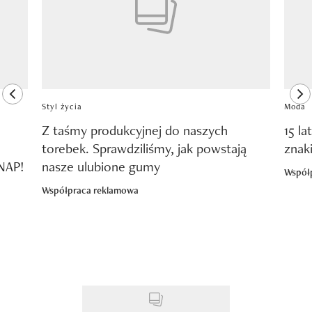
previous element
ne
Styl życia
Moda
Z taśmy produkcyjnej do naszych
15 la
torebek. Sprawdziliśmy, jak powstają
znak
SNAP!
nasze ulubione gumy
Współ
Współpraca reklamowa