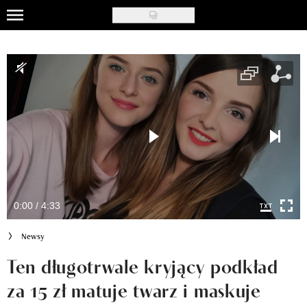
Skip
to
Uroda
main
content
Moda
Ślub i wesele
Styl życia
Nasze akcje
Inspiracje
0:00 / 4:33
Recenzje kosmetyków
Newsy
Klub Recenzentki
Ten długotrwale kryjący podkład
za 15 zł matuje twarz i maskuje
Newsy