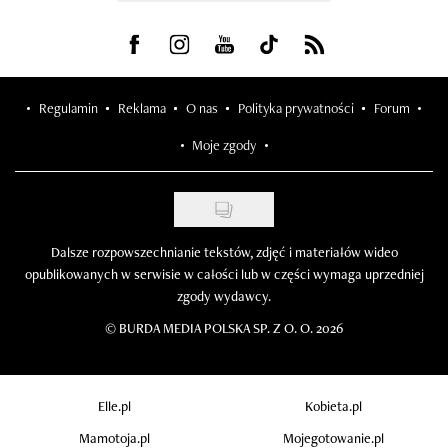
Visit us on Facebook
Visit us on Instagram
Visit us on Youtube
Visit us on Tiktok
Visit us on Rss
Regulamin
Reklama
O nas
Polityka prywatności
Forum
Moje zgody
Dalsze rozpowszechnianie tekstów, zdjęć i materiałów wideo
opublikowanych w serwisie w całości lub w części wymaga uprzedniej
zgody wydawcy.
©
BURDA MEDIA POLSKA SP. Z O. O. 2026
Elle.pl
Kobieta.pl
Mamotoja.pl
Mojegotowanie.pl