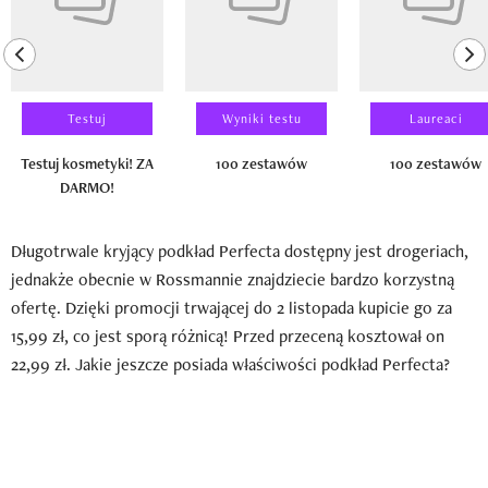
previous element
ne
Testuj
Wyniki testu
Laureaci
Testuj kosmetyki! ZA
100 zestawów
100 zestawów
DARMO!
Długotrwale kryjący podkład Perfecta dostępny jest drogeriach,
jednakże obecnie w Rossmannie znajdziecie bardzo korzystną
ofertę. Dzięki promocji trwającej do 2 listopada kupicie go za
15,99 zł, co jest sporą różnicą! Przed przeceną kosztował on
22,99 zł. Jakie jeszcze posiada właściwości podkład Perfecta?