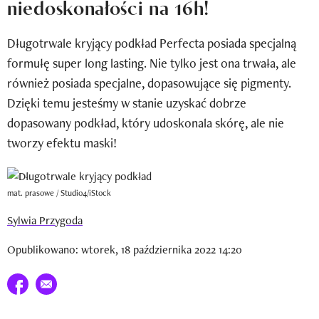
niedoskonałości na 16h!
Newsletter
Długotrwale kryjący podkład Perfecta posiada specjalną
Wizaz Summer Influ School
formułę super long lasting. Nie tylko jest ona trwała, ale
Mój profil / Zarejestruj się
również posiada specjalne, dopasowujące się pigmenty.
Dzięki temu jesteśmy w stanie uzyskać dobrze
dopasowany podkład, który udoskonala skórę, ale nie
tworzy efektu maski!
mat. prasowe / Studio4/iStock
Sylwia Przygoda
Opublikowano: wtorek, 18 października 2022 14:20
Udostępnij na facebook
E-mail do przyjaciela