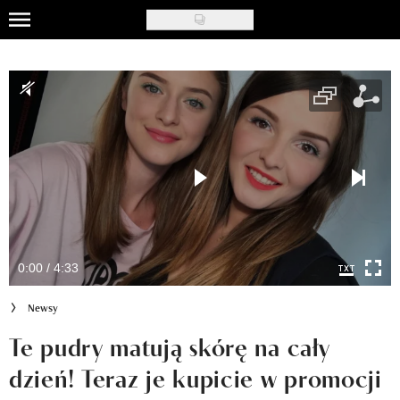
Skip
to
Uroda
main
content
Moda
Ślub i wesele
Styl życia
Nasze akcje
Inspiracje
0:00 / 4:33
Recenzje kosmetyków
Newsy
Klub Recenzentki
Te pudry matują skórę na cały
dzień! Teraz je kupicie w promocji
Newsy