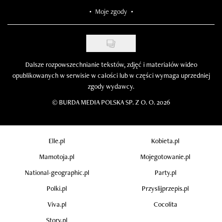
Moje zgody
Dalsze rozpowszechnianie tekstów, zdjęć i materiałów wideo
opublikowanych w serwisie w całości lub w części wymaga uprzedniej
zgody wydawcy.
©
BURDA MEDIA POLSKA SP. Z O. O. 2026
Elle.pl
Kobieta.pl
Mamotoja.pl
Mojegotowanie.pl
National-geographic.pl
Party.pl
Polki.pl
Przyslijprzepis.pl
Viva.pl
Cocolita
Story.pl