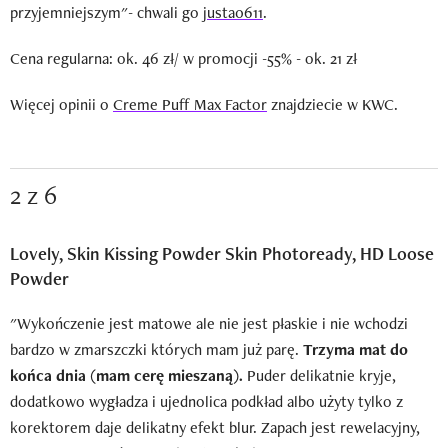
przyjemniejszym"- chwali go
justa0611
.
Cena regularna: ok. 46 zł/ w promocji -55% - ok. 21 zł
Więcej opinii o
Creme Puff Max Factor
znajdziecie w KWC.
2 z 6
Lovely, Skin Kissing Powder Skin Photoready, HD Loose
Powder
"Wykończenie jest matowe ale nie jest płaskie i nie wchodzi
bardzo w zmarszczki których mam już parę.
Trzyma mat do
końca dnia (mam cerę mieszaną).
Puder delikatnie kryje,
dodatkowo wygładza i ujednolica podkład albo użyty tylko z
korektorem daje delikatny efekt blur. Zapach jest rewelacyjny,