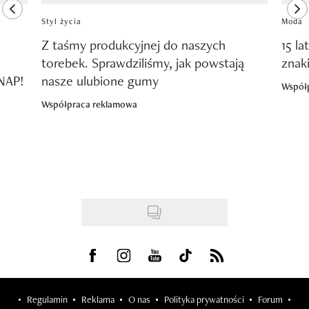
previous element
ne
Styl życia
Moda
Z taśmy produkcyjnej do naszych
15 la
torebek. Sprawdziliśmy, jak powstają
znak
SNAP!
nasze ulubione gumy
Współ
Współpraca reklamowa
Visit us on Facebook
Visit us on Instagram
Visit us on Youtube
Visit us on Tiktok
Visit us on Rss
Regulamin
Reklama
O nas
Polityka prywatności
Forum