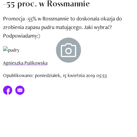
-55 proc. w Rossmannie
Newsletter
Promocja -55% w Rossmannie to doskonała okazja do
Wizaz Summer Influ School
zrobienia zapasu pudru matującego. Jaki wybrać?
Mój profil / Zarejestruj się
Podpowiadamy:)
Agnieszka Pulikowska
Opublikowano: poniedziałek, 15 kwietnia 2019 05:53
Udostępnij na facebook
E-mail do przyjaciela