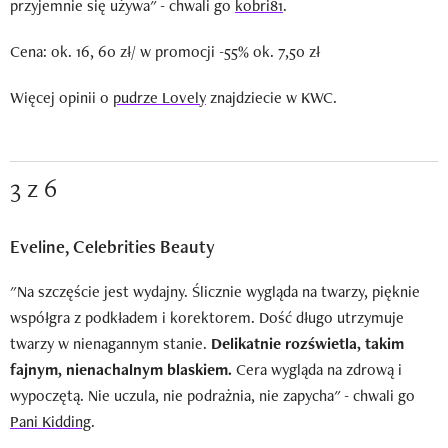
przyjemnie się używa" - chwali go
kobri81
.
Cena: ok. 16, 60 zł/ w promocji -55% ok. 7,50 zł
Więcej opinii o
pudrze Lovely
znajdziecie w KWC.
3 z 6
Eveline, Celebrities Beauty
"Na szczęście jest wydajny. Ślicznie wygląda na twarzy, pięknie
współgra z podkładem i korektorem. Dość długo utrzymuje
twarzy w nienagannym stanie.
Delikatnie rozświetla, takim
fajnym, nienachalnym blaskiem.
Cera wygląda na zdrową i
wypoczętą. Nie uczula, nie podrażnia, nie zapycha" - chwali go
Pani Kidding
.