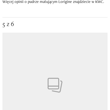
Więcej opinii o pudrze matującym Lorigine znajdziecie w KWC.
5 z 6