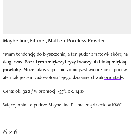
Maybelline, Fit me!, Matte + Poreless Powder
"Mam tendencję do błyszczenia, a ten puder zmatowił skórę na
długi czas.
Poza tym zmiękczył rysy twarzy, dał taką miękką
powłokę
. Może jakoś super nie zmniejszył widoczności porów,
ale i tak jestem zadowolona" -jego działanie chwali
orionlady
.
Cena: ok. 32 zł/ w promocji -55% ok. 14 zł
Więcej opinii o
pudrze Maybelline Fit me
znajdziecie w KWC.
6 z 6