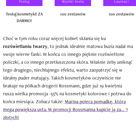
Testuj
Wyniki testu
Laureaci
Testuj kosmetyki! ZA
100 zestawów
100 zestawów
DARMO!
Choć w tym roku coraz więcej kobiet skłania się ku
rozświetlaniu twarzy
, to jednak idealnie matowa buzia nadal ma
swoje wierne fanki. W końcu co innego pięknie rozświetlone
policzki, a co innego przetłuszczona skóra. Właśnie żeby uniknąć
tego drugiego, niechlujnego efektu, warto zaopatrzyć się w
idealny puder matujący. Takich kosmetyków oczywiście nie
brakuje na półkach drogerii Rossmann, gdze już 19 kwietnia
rusza wielka promocja -55% na kosmetyki kolorowe i potrwa do
końca miesiąca. Zobacz także:
Marina poleca pomadkę, która
mega powiększa usta. W promocji Rossmanna kupicie ją za... 7
złotych!