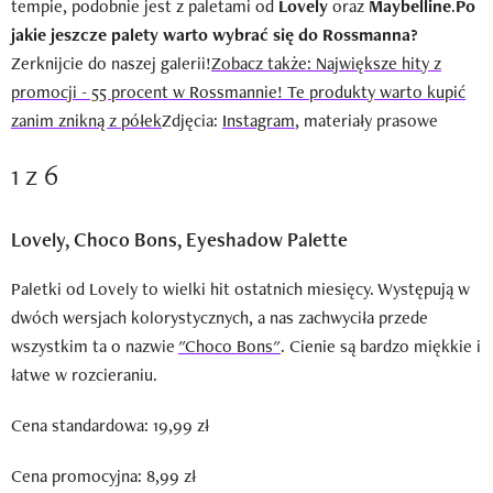
tempie, podobnie jest z paletami od
Lovely
oraz
Maybelline
.
Po
jakie jeszcze palety warto wybrać się do Rossmanna?
Zerknijcie do naszej galerii!
Zobacz także: Największe hity z
promocji - 55 procent w Rossmannie! Te produkty warto kupić
zanim znikną z półek
Zdjęcia:
Instagram
, materiały prasowe
1 z 6
Lovely, Choco Bons, Eyeshadow Palette
Paletki od Lovely to wielki hit ostatnich miesięcy. Występują w
dwóch wersjach kolorystycznych, a nas zachwyciła przede
wszystkim ta o nazwie
"Choco Bons"
. Cienie są bardzo miękkie i
łatwe w rozcieraniu.
Cena standardowa: 19,99 zł
Cena promocyjna: 8,99 zł