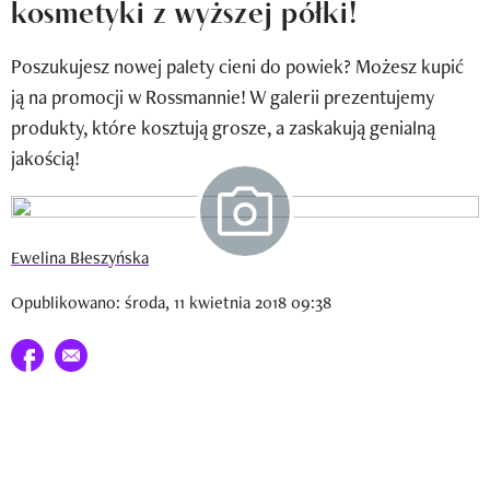
kosmetyki z wyższej półki!
Newsletter
Poszukujesz nowej palety cieni do powiek? Możesz kupić
Wizaz Summer Influ School
ją na promocji w Rossmannie! W galerii prezentujemy
Mój profil / Zarejestruj się
produkty, które kosztują grosze, a zaskakują genialną
jakością!
Ewelina Błeszyńska
Opublikowano: środa, 11 kwietnia 2018 09:38
Udostępnij na facebook
E-mail do przyjaciela