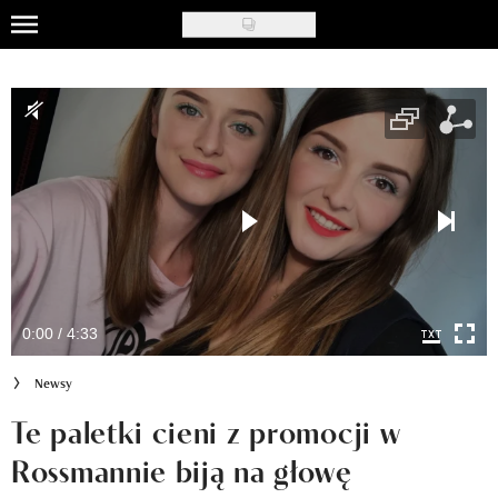
Skip
to
Uroda
main
content
Moda
Ślub i wesele
Styl życia
Nasze akcje
Inspiracje
0:00 / 4:33
Recenzje kosmetyków
Newsy
Klub Recenzentki
Te paletki cieni z promocji w
Rossmannie biją na głowę
Newsy