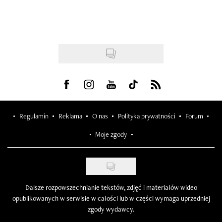
Visit us on Facebook
Visit us on Instagram
Visit us on Youtube
Visit us on Tiktok
Visit us on Rss
Regulamin
Reklama
O nas
Polityka prywatności
Forum
Moje zgody
Dalsze rozpowszechnianie tekstów, zdjęć i materiałów wideo
opublikowanych w serwisie w całości lub w części wymaga uprzedniej
zgody wydawcy.