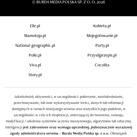
©
BURDA MEDIA POLSKA SP. Z O. O. 2026
Elle.pl
Kobieta.pl
Mamotoja.pl
Mojegotowanie.pl
National-geographic.pl
Party.pl
Polki.pl
Przyslijprzepis.pl
Viva.pl
Cocolita
Story.pl
Jakiekolwiek aktywności, w szczególności: pobieranie, zwielokrotnianie,
przechowywanie, lub inne wykorzystywanie treści, danych lub informacji
dostępnych w ramach niniejszego serwisu oraz wszystkich jego podstron, w
szczególności w celu ich eksploracji, zmierzającej do tworzenia, rozwoju,
modyfikacji i szkolenia systemów uczenia maszynowego, algorytmów lub sztucznej
inteligencji
jest zabronione oraz wymaga uprzedniej, jednoznacznie wyrażonej
zgody administratora serwisu – Burda Media Polska sp. z o.o.
Obowiązek