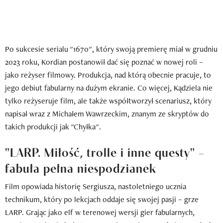
Po sukcesie serialu "1670", który swoją premierę miał w grudniu
2023 roku, Kordian postanowił dać się poznać w nowej roli –
jako reżyser filmowy. Produkcja, nad którą obecnie pracuje, to
jego debiut fabularny na dużym ekranie. Co więcej, Kądziela nie
tylko reżyseruje film, ale także współtworzył scenariusz, który
napisał wraz z Michałem Wawrzeckim, znanym ze skryptów do
takich produkcji jak "Chyłka".
"LARP. Miłość, trolle i inne questy" –
fabuła pełna niespodzianek
Film opowiada historię Sergiusza, nastoletniego ucznia
technikum, który po lekcjach oddaje się swojej pasji – grze
LARP. Grając jako elf w terenowej wersji gier fabularnych,