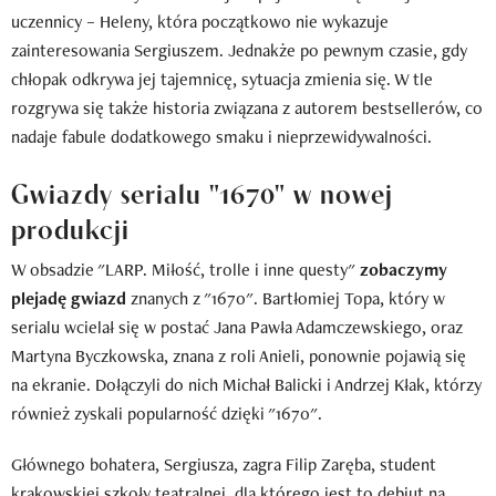
uczennicy – Heleny, która początkowo nie wykazuje
zainteresowania Sergiuszem. Jednakże po pewnym czasie, gdy
chłopak odkrywa jej tajemnicę, sytuacja zmienia się. W tle
rozgrywa się także historia związana z autorem bestsellerów, co
nadaje fabule dodatkowego smaku i nieprzewidywalności.
Gwiazdy serialu "1670" w nowej
produkcji
W obsadzie "LARP. Miłość, trolle i inne questy"
zobaczymy
plejadę gwiazd
znanych z "1670". Bartłomiej Topa, który w
serialu wcielał się w postać Jana Pawła Adamczewskiego, oraz
Martyna Byczkowska, znana z roli Anieli, ponownie pojawią się
na ekranie. Dołączyli do nich Michał Balicki i Andrzej Kłak, którzy
również zyskali popularność dzięki "1670".
Głównego bohatera, Sergiusza, zagra Filip Zaręba, student
krakowskiej szkoły teatralnej, dla którego jest to debiut na