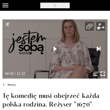
Skip
to
Uroda
main
content
Moda
Ślub i wesele
Styl życia
Nasze akcje
Inspiracje
00:00 / 11:22
Recenzje kosmetyków
Newsy
Klub Recenzentki
Tę komedię musi obejrzeć każda
polska rodzina. Reżyser "1670"
Newsy