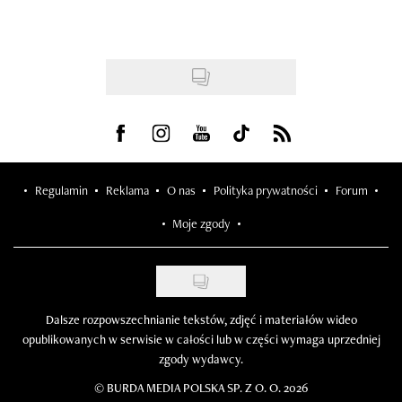
Visit us on Facebook
Visit us on Instagram
Visit us on Youtube
Visit us on Tiktok
Visit us on Rss
Regulamin
Reklama
O nas
Polityka prywatności
Forum
Moje zgody
Dalsze rozpowszechnianie tekstów, zdjęć i materiałów wideo
opublikowanych w serwisie w całości lub w części wymaga uprzedniej
zgody wydawcy.
©
BURDA MEDIA POLSKA SP. Z O. O. 2026