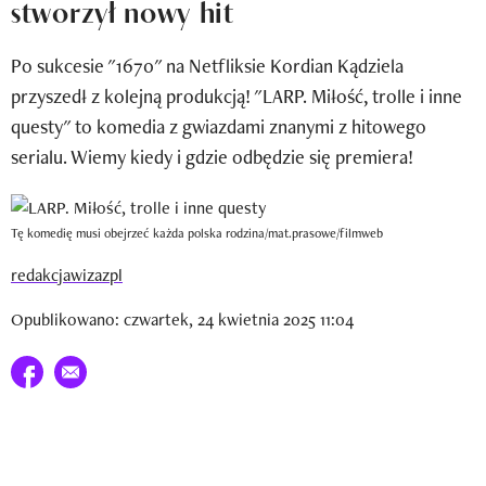
stworzył nowy hit
Newsletter
Po sukcesie "1670" na Netfliksie Kordian Kądziela
Wizaz Summer Influ School
przyszedł z kolejną produkcją! "LARP. Miłość, trolle i inne
Mój profil / Zarejestruj się
questy" to komedia z gwiazdami znanymi z hitowego
serialu. Wiemy kiedy i gdzie odbędzie się premiera!
Tę komedię musi obejrzeć każda polska rodzina/mat.prasowe/filmweb
redakcjawizazpl
Opublikowano: czwartek, 24 kwietnia 2025 11:04
Udostępnij na facebook
E-mail do przyjaciela