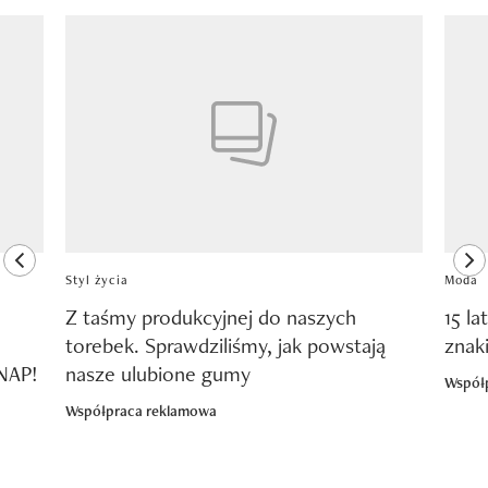
Pokazywanie elementu 1 z 8
previous element
ne
Styl życia
Moda
Z taśmy produkcyjnej do naszych
15 la
torebek. Sprawdziliśmy, jak powstają
znak
SNAP!
nasze ulubione gumy
Współ
Współpraca reklamowa