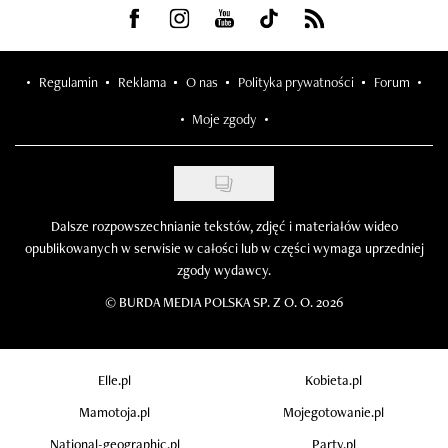
Visit us on Facebook
Visit us on Instagram
Visit us on Youtube
Visit us on Tiktok
Visit us on Rss
Regulamin
Reklama
O nas
Polityka prywatności
Forum
Moje zgody
Dalsze rozpowszechnianie tekstów, zdjęć i materiałów wideo
opublikowanych w serwisie w całości lub w części wymaga uprzedniej
zgody wydawcy.
©
BURDA MEDIA POLSKA SP. Z O. O. 2026
Elle.pl
Kobieta.pl
Mamotoja.pl
Mojegotowanie.pl
National-geographic.pl
Party.pl