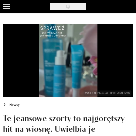
Skip
to
Uroda
main
content
Moda
Ślub i wesele
Styl życia
Nasze akcje
Inspiracje
WSPÓŁPRACA REKLAMOWA
Recenzje kosmetyków
Newsy
Klub Recenzentki
Te jeansowe szorty to najgorętszy
hit na wiosnę. Uwielbia je
Newsy