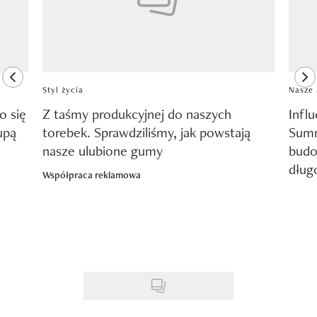
previous element
ne
Styl życia
Nasze 
o się
Z taśmy produkcyjnej do naszych
Infl
upą
torebek. Sprawdziliśmy, jak powstają
Summ
nasze ulubione gumy
budo
dług
Współpraca reklamowa