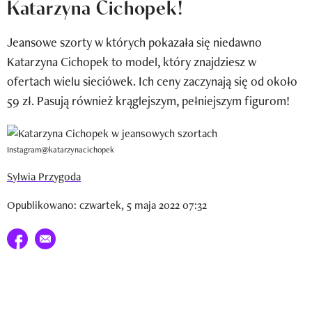
Katarzyna Cichopek!
Newsletter
Jeansowe szorty w których pokazała się niedawno
Wizaz Summer Influ School
Katarzyna Cichopek to model, który znajdziesz w
Mój profil / Zarejestruj się
ofertach wielu sieciówek. Ich ceny zaczynają się od około
59 zł. Pasują również krąglejszym, pełniejszym figurom!
Instagram@katarzynacichopek
Sylwia Przygoda
Opublikowano: czwartek, 5 maja 2022 07:32
Udostępnij na facebook
E-mail do przyjaciela