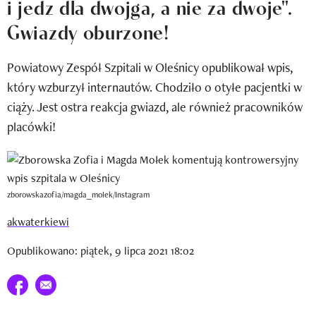
i jedz dla dwojga, a nie za dwoje".
Newsletter
Gwiazdy oburzone!
Wizaz Summer Influ School
Powiatowy Zespół Szpitali w Oleśnicy opublikował wpis,
Mój profil / Zarejestruj się
który wzburzył internautów. Chodziło o otyłe pacjentki w
ciąży. Jest ostra reakcja gwiazd, ale również pracowników
placówki!
zborowskazofia/magda_molek/Instagram
akwaterkiewi
Opublikowano: piątek, 9 lipca 2021 18:02
Udostępnij na facebook
E-mail do przyjaciela