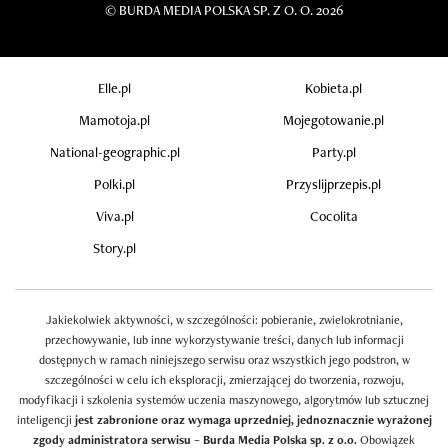
©
BURDA MEDIA POLSKA SP. Z O. O. 2026
Elle.pl
Kobieta.pl
Mamotoja.pl
Mojegotowanie.pl
National-geographic.pl
Party.pl
Polki.pl
Przyslijprzepis.pl
Viva.pl
Cocolita
Story.pl
Jakiekolwiek aktywności, w szczególności: pobieranie, zwielokrotnianie,
przechowywanie, lub inne wykorzystywanie treści, danych lub informacji
dostępnych w ramach niniejszego serwisu oraz wszystkich jego podstron, w
szczególności w celu ich eksploracji, zmierzającej do tworzenia, rozwoju,
modyfikacji i szkolenia systemów uczenia maszynowego, algorytmów lub sztucznej
inteligencji
jest zabronione oraz wymaga uprzedniej, jednoznacznie wyrażonej
zgody administratora serwisu – Burda Media Polska sp. z o.o.
Obowiązek