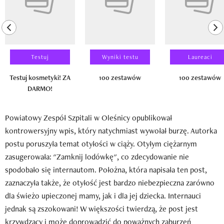
previous element
ne
Testuj
Wyniki testu
Laureaci
Testuj kosmetyki! ZA
100 zestawów
100 zestawów
DARMO!
Powiatowy Zespół Szpitali w Oleśnicy opublikował
kontrowersyjny wpis, który natychmiast wywołał burzę. Autorka
postu poruszyła temat otyłości w ciąży. Otyłym ciężarnym
zasugerowała: "Zamknij lodówkę", co zdecydowanie nie
spodobało się internautom. Położna, która napisała ten post,
zaznaczyła także, że otyłość jest bardzo niebezpieczna zarówno
dla świeżo upieczonej mamy, jak i dla jej dziecka. Internauci
jednak są zszokowani! W większości twierdzą, że post jest
krzywdzący i może doprowadzić do poważnych zaburzeń