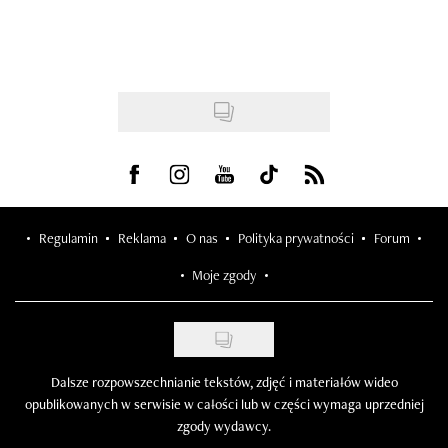
Visit us on Facebook
Visit us on Instagram
Visit us on Youtube
Visit us on Tiktok
Visit us on Rss
Regulamin
Reklama
O nas
Polityka prywatności
Forum
Moje zgody
Dalsze rozpowszechnianie tekstów, zdjęć i materiałów wideo
opublikowanych w serwisie w całości lub w części wymaga uprzedniej
zgody wydawcy.