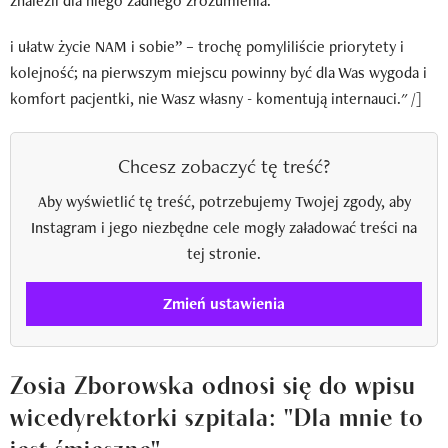
znaleźli dla niego żadnego zrozumienia:
i ułatw życie NAM i sobie” – trochę pomyliliście priorytety i
kolejność; na pierwszym miejscu powinny być dla Was wygoda i
komfort pacjentki, nie Wasz własny - komentują internauci." /]
Chcesz zobaczyć tę treść?
Aby wyświetlić tę treść, potrzebujemy Twojej zgody, aby
Instagram i jego niezbędne cele mogły załadować treści na
tej stronie.
Zmień ustawienia
Zosia Zborowska odnosi się do wpisu
wicedyrektorki szpitala: "Dla mnie to
jest śmieszne"