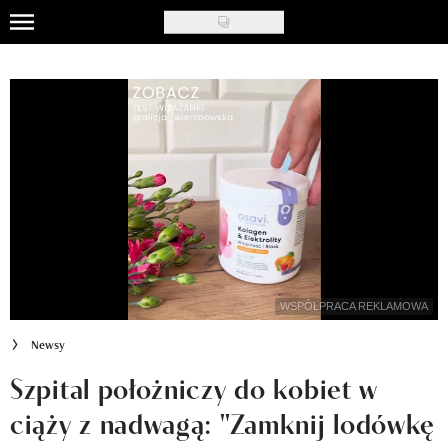
Skip
to
Uroda
main
content
Moda
Ślub i wesele
Styl życia
Nasze akcje
Inspiracje
WSPÓŁPRACA REKLAMOWA
Recenzje kosmetyków
Newsy
Klub Recenzentki
Szpital położniczy do kobiet w
ciąży z nadwagą: "Zamknij lodówkę
Newsy