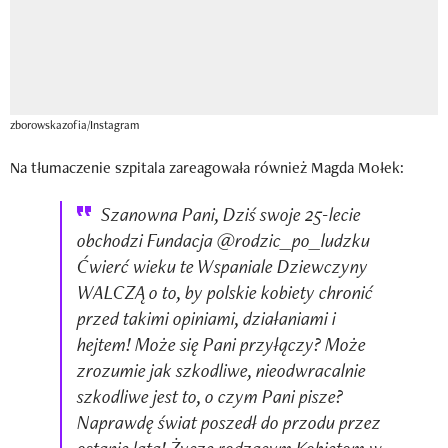
zborowskazofia/Instagram
Na tłumaczenie szpitala zareagowała również Magda Mołek:
Szanowna Pani, Dziś swoje 25-lecie
obchodzi Fundacja @rodzic_po_ludzku
Ćwierć wieku te Wspaniale Dziewczyny
WALCZĄ o to, by polskie kobiety chronić
przed takimi opiniami, działaniami i
hejtem! Może się Pani przyłączy? Może
zrozumie jak szkodliwe, nieodwracalnie
szkodliwe jest to, o czym Pani pisze?
Naprawdę świat poszedł do przodu przez
ostanie lata! Życzę rodzącym Kobietom w