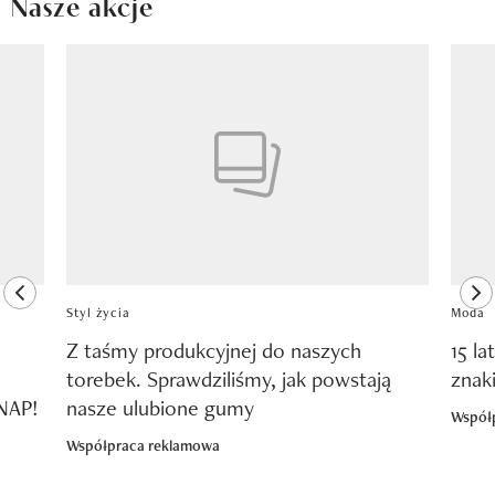
Nasze akcje
Pokazywanie elementu 1 z 8
previous element
ne
Styl życia
Moda
Z taśmy produkcyjnej do naszych
15 la
torebek. Sprawdziliśmy, jak powstają
znak
SNAP!
nasze ulubione gumy
Współ
Współpraca reklamowa