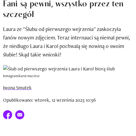
Fani są pewni, wszystko przez ten
Newsletter
szczegół
Wizaz Summer Influ School
Laura ze "Ślubu od pierwszego wejrzenia" zaskoczyła
Mój profil / Zarejestruj się
fanów nowym zdjęciem. Teraz internauci są niemal pewni,
że niedługo Laura i Karol pochwalą się nowiną o swoim
ślubie! Skąd takie wnioski?
Instagram/karol.maciesz
Iwona Smutek
Opublikowano: wtorek, 12 września 2023 10:56
Udostępnij na facebook
E-mail do przyjaciela