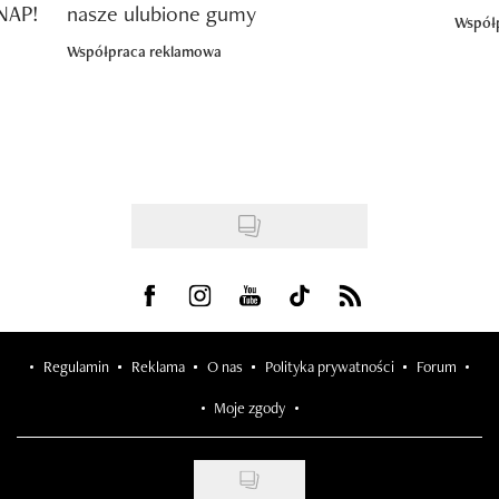
SNAP!
nasze ulubione gumy
Współ
Współpraca reklamowa
Visit us on Facebook
Visit us on Instagram
Visit us on Youtube
Visit us on Tiktok
Visit us on Rss
Regulamin
Reklama
O nas
Polityka prywatności
Forum
Moje zgody