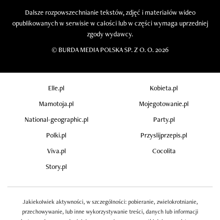
Dalsze rozpowszechnianie tekstów, zdjęć i materiałów wideo
opublikowanych w serwisie w całości lub w części wymaga uprzedniej
zgody wydawcy.
©
BURDA MEDIA POLSKA SP. Z O. O. 2026
Elle.pl
Kobieta.pl
Mamotoja.pl
Mojegotowanie.pl
National-geographic.pl
Party.pl
Polki.pl
Przyslijprzepis.pl
Viva.pl
Cocolita
Story.pl
Jakiekolwiek aktywności, w szczególności: pobieranie, zwielokrotnianie,
przechowywanie, lub inne wykorzystywanie treści, danych lub informacji