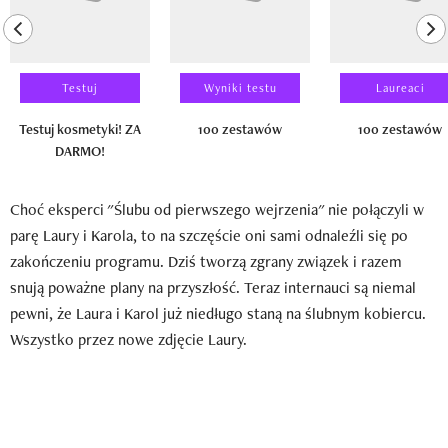
previous element
ne
Testuj
Wyniki testu
Laureaci
Testuj kosmetyki! ZA
100 zestawów
100 zestawów
DARMO!
Choć eksperci "Ślubu od pierwszego wejrzenia" nie połączyli w
parę Laury i Karola, to na szczęście oni sami odnaleźli się po
zakończeniu programu. Dziś tworzą zgrany związek i razem
snują poważne plany na przyszłość. Teraz internauci są niemal
pewni, że Laura i Karol już niedługo staną na ślubnym kobiercu.
Wszystko przez nowe zdjęcie Laury.