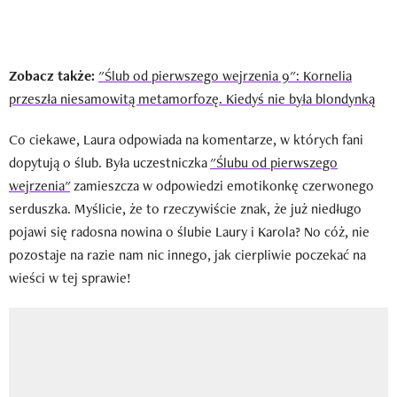
Zobacz także:
"Ślub od pierwszego wejrzenia 9": Kornelia
przeszła niesamowitą metamorfozę. Kiedyś nie była blondynką
Co ciekawe, Laura odpowiada na komentarze, w których fani
dopytują o ślub. Była uczestniczka
"Ślubu od pierwszego
wejrzenia"
zamieszcza w odpowiedzi emotikonkę czerwonego
serduszka. Myślicie, że to rzeczywiście znak, że już niedługo
pojawi się radosna nowina o ślubie Laury i Karola? No cóż, nie
pozostaje na razie nam nic innego, jak cierpliwie poczekać na
wieści w tej sprawie!