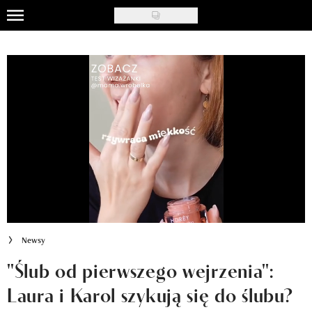
Skip
to
Uroda
main
content
Moda
Ślub i wesele
Styl życia
Nasze akcje
Inspiracje
Recenzje kosmetyków
Newsy
Klub Recenzentki
"Ślub od pierwszego wejrzenia":
Laura i Karol szykują się do ślubu?
Newsy