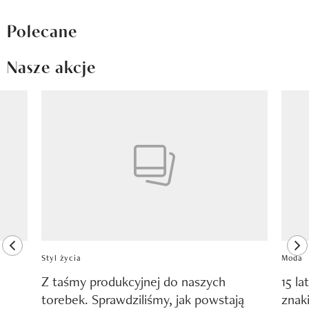
Polecane
Nasze akcje
Pokazywanie elementu 1 z 8
previous element
ne
Styl życia
Moda
Z taśmy produkcyjnej do naszych
15 la
torebek. Sprawdziliśmy, jak powstają
znak