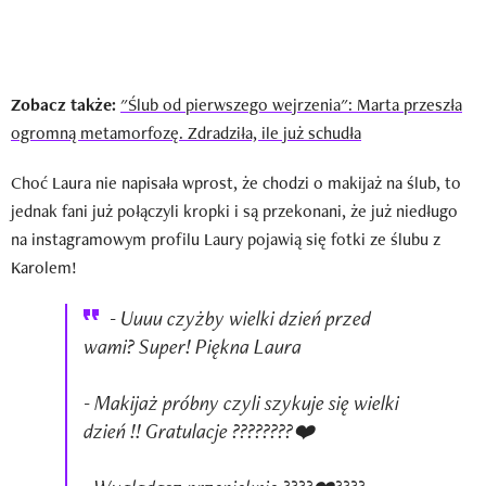
Zobacz także:
"Ślub od pierwszego wejrzenia": Marta przeszła
ogromną metamorfozę. Zdradziła, ile już schudła
Choć Laura nie napisała wprost, że chodzi o makijaż na ślub, to
jednak fani już połączyli kropki i są przekonani, że już niedługo
na instagramowym profilu Laury pojawią się fotki ze ślubu z
Karolem!
- Uuuu czyżby wielki dzień przed
wami? Super! Piękna Laura
- Makijaż próbny czyli szykuje się wielki
dzień !! Gratulacje ????????❤️