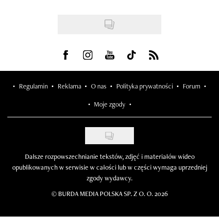
Visit us on Facebook
Visit us on Instagram
Visit us on Youtube
Visit us on Tiktok
Visit us on Rss
Regulamin
Reklama
O nas
Polityka prywatności
Forum
Moje zgody
Dalsze rozpowszechnianie tekstów, zdjęć i materiałów wideo
opublikowanych w serwisie w całości lub w części wymaga uprzedniej
zgody wydawcy.
©
BURDA MEDIA POLSKA SP. Z O. O. 2026