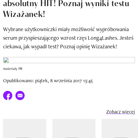
absolutny HIT! Poznaj wyniki testu
Newsletter
Wizażanek!
Wizaz Summer Influ School
Wybrane użytkowniczki miały możliwość wypróbowania
Mój profil / Zarejestruj się
serum przyspieszającego wzrost rzęs Long4Lashes. Jesteś
ciekawa, jak wypadł test? Poznaj opinię Wizażanek!
materiały PR
Opublikowano: piątek, 8 września 2017 13:45
Udostępnij na facebook
E-mail do przyjaciela
Zobacz więcej
Pokazywanie elementu 1 z 14