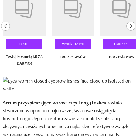
previous element
ne
Testuj
Wyniki testu
Laureaci
Testuj kosmetyki! ZA
100 zestawów
100 zestawów
DARMO!
Serum przyspieszające wzrost rzęs Long4Lashes
zostało
stworzone w oparciu o najnowsze, światowe osiągnięcia
kosmetologii. Jego receptura zawiera kompleks substancji
aktywnych uważanych obecnie za najbardziej efektywne związki
wzmacniające rzęsy, m.in. kwas hialuronowy i witamina B5.