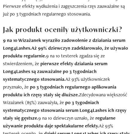
Pierwsze efekty wydłużenia i zagęszczenia rzęs zauważalne są
już po 3 tygodniach regularnego stosowania.
Jak produkt oceniły użytkowniczki?
9 na 10 Wizażanek wyraziło zadowolenie z działania serum
Long4Lashes.
Aż 99% dziewczyn zadeklarowało, że używało
produktu regularnie.
9 na 10 testerek zgadza się ze
stwierdzeniem, że
pierwsze efekty działania serum
Long4Lashes są zauważalne po 3 tygodniach
systematycznego stosowania.
Aż 93% użytkowniczek
przyznało, że
po 3 tygodniach regularnego aplikowania
produktu ich rzęsy stały się dłuższe.
Zdecydowana większość
Wizażanek (85%) zauważyła, że
po 3 tygodniach
systematycznego stosowania serum Long4Lashes ich rzęsy
stały się gęstsze.
9 na 10 dziewczyn uznało, że
regularne
używanie produktu daje spektakularne efekty.
Aż 93%
testerek oceniło, że
dzięki serum Long4Lashes ich rzęsy stały