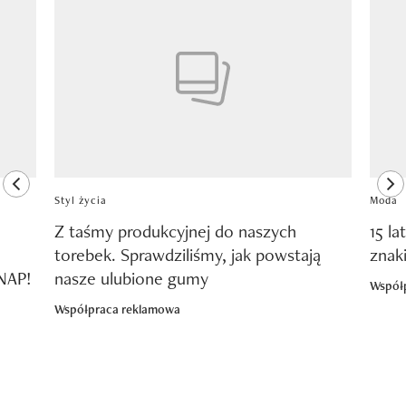
Pokazywanie elementu 1 z 8
previous element
ne
Styl życia
Moda
Z taśmy produkcyjnej do naszych
15 la
torebek. Sprawdziliśmy, jak powstają
znak
SNAP!
nasze ulubione gumy
Współ
Współpraca reklamowa