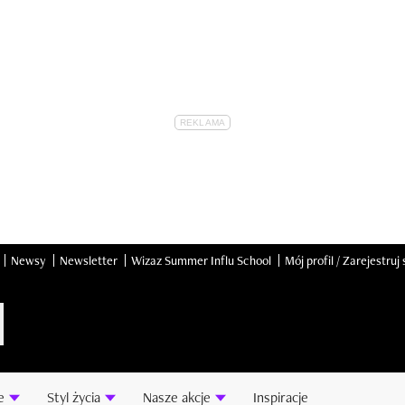
Newsy
Newsletter
Wizaz Summer Influ School
Mój profil / Zarejestruj 
e
Styl życia
Nasze akcje
Inspiracje