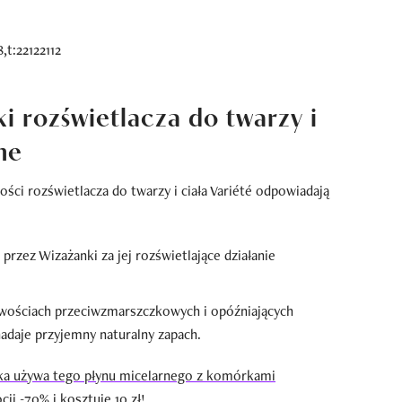
i rozświetlacza do twarzy i
ine
ości rozświetlacza do twarzy i ciała Variété odpowiadają
 przez Wizażanki za jej rozświetlające działanie
wościach przeciwzmarszczkowych i opóźniających
nadaje przyjemny naturalny zapach.
ka używa tego płynu micelarnego z komórkami
ji -70% i kosztuje 10 zł!