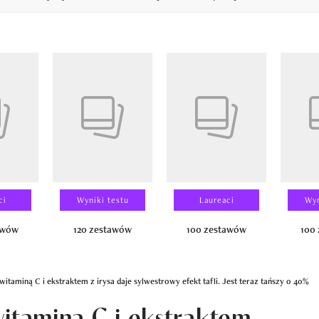
14
ci
Wyniki testu
Laureaci
Wyn
awów
120 zestawów
100 zestawów
100
witaminą C i ekstraktem z irysa daje sylwestrowy efekt tafli. Jest teraz tańszy o 40%
witaminą C i ekstraktem