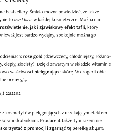
ame bestsellery. Śmiało można powiedzieć, że także
łynie to
must have
w każdej kosmetyczce. Można nim
ozświetlenie, jak i zjawiskowy efekt tafli
, który
onieważ jest bardzo wydajny, spokojnie można go
 odcieniach:
rose gold
(dziewczęcy, chłodniejszy, różano-
y, ciepły, złocisty). Dzięki zawartym w składzie witaminie
tkowo właściwości
pielęgnujące
skórę. W drogerii obie
ne oceny 5/5.
ie z kosmetyków pielęgnujących z urzekającym efektem
złotymi drobinkami. Producent także tym razem nie
skorzystać z promocji i zgarnąć tę perełkę aż 40%