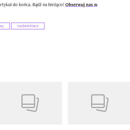
artykuł do końca. Bądź na bieżąco!
Obserwuj nas w
owy
rozświetlacz
8