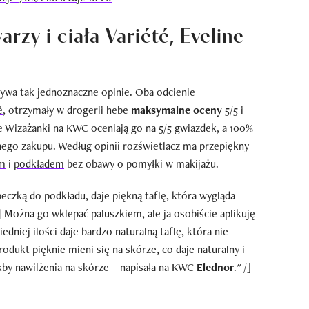
rzy i ciała Variété, Eveline
ywa tak jednoznaczne opinie. Oba odcienie
é
, otrzymały w drogerii hebe
maksymalne oceny
5/5 i
e Wizażanki na KWC oceniają go na 5/5 gwiazdek, a 100%
ego zakupu. Według opinii rozświetlacz ma przepiękny
m
i
podkładem
bez obawy o pomyłki w makijażu.
beczką do podkładu, daje piękną taflę, która wygląda
] Można go wklepać paluszkiem, ale ja osobiście aplikuję
niej ilości daje bardzo naturalną taflę, która nie
odukt pięknie mieni się na skórze, co daje naturalny i
kby nawilżenia na skórze – napisała na KWC
Elednor
." /]