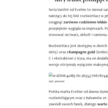
Seria Variété od Eveline to niemal s
należący do tej linii rozświetlacz w p
osiągnąć
zarówno codzienne lekkie r
przepięknie wygląda na imprezach. P
stosować na twarz, dekolt i ramiona.
Rozświetlacz jest dostępny w dwóch
złoty) oraz
champagne gold
(kobiec
C i ekstraktowi z irysa, ma on doda
wersje otrzymały wyłącznie maksymal
mat. prasowe
Polska marka Eveline od dawna słyn
rozświetlającym oraz z balsamów ze 
zawiódł swoich fanek, dlatego
warto 