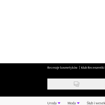
Skip
to
main
content
Recenzje kosmetyków
Klub Recenzentki
Uroda
Moda
Ślub i wesel