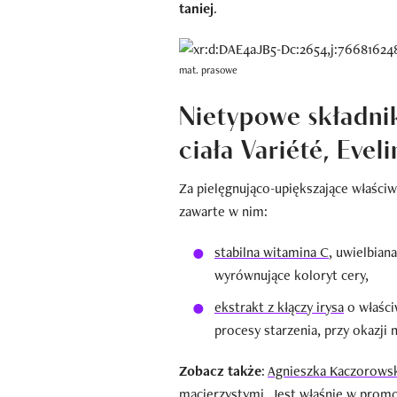
taniej
.
mat. prasowe
Nietypowe składnik
ciała Variété, Evel
Za pielęgnująco-upiększające właściw
zawarte w nim:
stabilna witamina C
, uwielbiana
wyrównujące koloryt cery,
ekstrakt z kłączy irysa
o właści
procesy starzenia, przy okazji 
Zobacz także
:
Agnieszka Kaczorows
macierzystymi. Jest właśnie w promoc