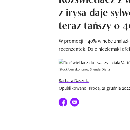
z irysa daje sylw
teraz tańszy o 
W promocji −40% w hebe znalazł s
recenzentek. Daje nieziemski efekt
iStock/deniskomarov, ShenderDiana
Barbara Daszuta
Opublikowano: środa, 21 grudnia 2022
Udostępnij na facebook
E-mail do przyjaciela