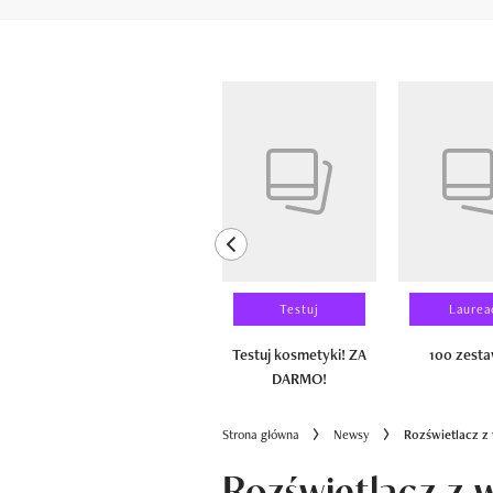
Pokazywanie elementów od 1 do 6 z 
previous element
Wyniki testu
Testuj
Laurea
100 zestawów
Testuj kosmetyki! ZA
100 zest
DARMO!
Strona główna
Newsy
Rozświetlacz z 
Rozświetlacz z 