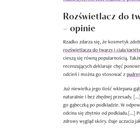
Rozświetlacz do twa
– opinie
Rzadko zdarza się, że kosmetyk zdob
rozświetlacza do twarzy i ciała Variét
cieszą się równą popularnością. Takż
recenzujących deklaruje chęć ponown
odcień i można go stosować z
pudre
Już niewielka jego ilość wklepana gą
naturalnie i bez zbędnej przesady. […
go gąbeczką po podkładzie. W odpowied
odcina się zbytnio od podkładu.[…] Pr
zdrowy wygląd skóry. Daje uczucia ja