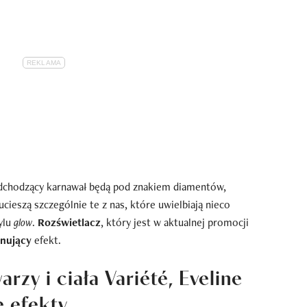
dchodzący karnawał będą pod znakiem diamentów,
ucieszą szczególnie te z nas, które uwielbiają nieco
ylu
glow
.
Rozświetlacz
, który jest w aktualnej promocji
onujący
efekt.
rzy i ciała Variété, Eveline
e efekty