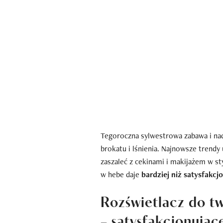
Tegoroczna sylwestrowa zabawa i na
brokatu i lśnienia. Najnowsze trendy 
zaszaleć z cekinami i makijażem w st
w hebe daje
bardziej niż satysfakcj
Rozświetlacz do twa
– satysfakcjonując