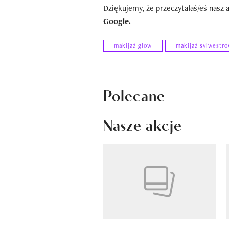
Dziękujemy, że przeczytałaś/eś nasz 
Google.
makijaż glow
makijaż sylwestr
Polecane
Nasze akcje
Pokazywanie elementów od 1 do 4 z 