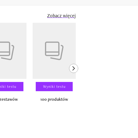
Zobacz więcej
next element
iki testu
Wyniki testu
Wyniki testu
 zestawów
100 produktów
150 zestawów