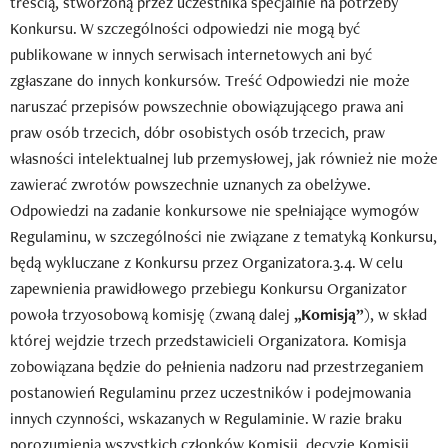
treścią, stworzoną przez uczestnika specjalnie na potrzeby
Konkursu. W szczególności odpowiedzi nie mogą być
publikowane w innych serwisach internetowych ani być
zgłaszane do innych konkursów. Treść Odpowiedzi nie może
naruszać przepisów powszechnie obowiązującego prawa ani
praw osób trzecich, dóbr osobistych osób trzecich, praw
własności intelektualnej lub przemysłowej, jak również nie może
zawierać zwrotów powszechnie uznanych za obelżywe.
Odpowiedzi na zadanie konkursowe nie spełniające wymogów
Regulaminu, w szczególności nie związane z tematyką Konkursu,
będą wykluczane z Konkursu przez Organizatora.3.4. W celu
zapewnienia prawidłowego przebiegu Konkursu Organizator
powoła trzyosobową komisję (zwaną dalej
„Komisją”
), w skład
której wejdzie trzech przedstawicieli Organizatora. Komisja
zobowiązana będzie do pełnienia nadzoru nad przestrzeganiem
postanowień Regulaminu przez uczestników i podejmowania
innych czynności, wskazanych w Regulaminie. W razie braku
porozumienia wszystkich członków Komisji, decyzje Komisji