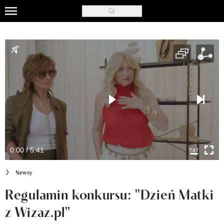
Skip
to
Uroda
main
content
Moda
Ślub i wesele
Styl życia
Nasze akcje
Inspiracje
0:00 / 5:41
Recenzje kosmetyków
Newsy
Klub Recenzentki
Regulamin konkursu: "Dzień Matki
z Wizaz.pl"
Newsy