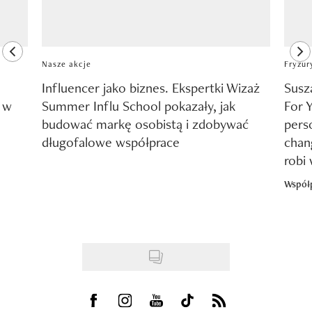
previous element
ne
Nasze akcje
Fryzur
Influencer jako biznes. Ekspertki Wizaż
Susz
y w
Summer Influ School pokazały, jak
For 
budować markę osobistą i zdobywać
pers
długofalowe współprace
chang
robi
Współ
Visit us on Facebook
Visit us on Instagram
Visit us on Youtube
Visit us on Tiktok
Visit us on Rss