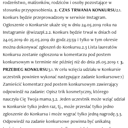
rodzeństwo, małżonków, rodziców i osoby pozostające w
stosunku przysposobienia.
2. CZAS TRWANIA KONKURSU
2.1.
Konkurs będzie przeprowadzony w serwisie Instagram.
Ogłoszenie o Konkursie ukaże się w dniu 24.05.2019 roku na
Instagramie @wizazpl.2.2. Konkurs będzie trwał w dniach od
24.05.2019 do 25.05.2019 do godz.23:59 i tylko w tym okresie
można dokonywać zgłoszeń do Konkursu.2.3 Lista laureatów
Konkursu zostanie ogłoszona w komentarzu pod postem
konkursowym w terminie nie później niż do dnia 26.05.2019 r.
3.
PRZEBIEG KONKURSU
3.1. W celu wzięcia udziału w Konkursie
uczestnik powinien wykonać następujące zadanie konkursowe:1)
Zamieścić komentarz pod postem konkursowym zawierający
odpowiedź na zadanie: Opisz trik kosmetyczny, którego
nauczyła Cię Twoja mama.3.2. Jeden uczestnik może wziąć udział
w Konkursie tylko jeden raz, tj., może przesłać tylko jedno
zgłoszenie do Konkursu i może wygrać tylko jedną nagrodę.3.3.
Odpowiedź na zadanie konkursowe powinna być unikalną