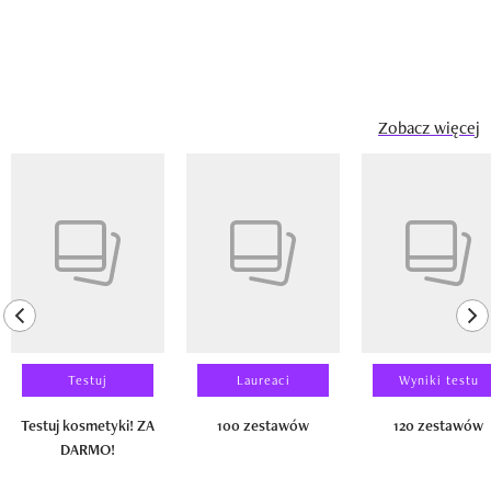
Zobacz więcej
Pokazywanie elementu 1 z 14
previous element
ne
Testuj
Laureaci
Wyniki testu
Testuj kosmetyki! ZA
100 zestawów
120 zestawów
DARMO!