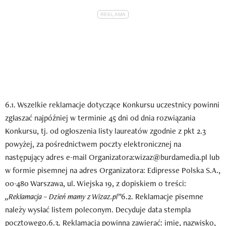
6.1. Wszelkie reklamacje dotyczące Konkursu uczestnicy powinni
zgłaszać najpóźniej w terminie 45 dni od dnia rozwiązania
Konkursu, tj. od ogłoszenia listy laureatów zgodnie z pkt 2.3
powyżej, za pośrednictwem poczty elektronicznej na
następujący adres e-mail Organizatora:wizaz@burdamedia.pl lub
w formie pisemnej na adres Organizatora: Edipresse Polska S.A.,
00-480 Warszawa, ul. Wiejska 19, z dopiskiem o treści:
„Reklamacja – Dzień mamy z Wizaz.pl”
6.2. Reklamacje pisemne
należy wysłać listem poleconym. Decyduje data stempla
pocztowego.6.3. Reklamacja powinna zawierać: imię, nazwisko,