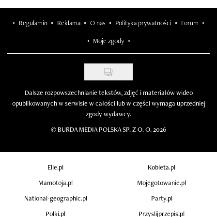
Regulamin
Reklama
O nas
Polityka prywatności
Forum
Moje zgody
Dalsze rozpowszechnianie tekstów, zdjęć i materiałów wideo
opublikowanych w serwisie w całości lub w części wymaga uprzedniej
zgody wydawcy.
©
BURDA MEDIA POLSKA SP. Z O. O. 2026
Elle.pl
Kobieta.pl
Mamotoja.pl
Mojegotowanie.pl
National-geographic.pl
Party.pl
Polki.pl
Przyslijprzepis.pl