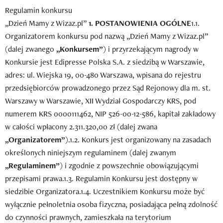
Regulamin konkursu
„Dzień Mamy z Wizaz.pl”
1. POSTANOWIENIA OGÓLNE
1.1.
Organizatorem konkursu pod nazwą „Dzień Mamy z Wizaz.pl”
(dalej zwanego
„Konkursem”
) i przyrzekającym nagrody w
Konkursie jest Edipresse Polska S.A. z siedzibą w Warszawie,
adres: ul. Wiejska 19, 00-480 Warszawa, wpisana do rejestru
przedsiębiorców prowadzonego przez Sąd Rejonowy dla m. st.
Warszawy w Warszawie, XII Wydział Gospodarczy KRS, pod
numerem KRS 0000111462, NIP 526-00-12-586, kapitał zakładowy
w całości wpłacony 2.311.320,00 zł (dalej zwana
„Organizatorem”
).1.2. Konkurs jest organizowany na zasadach
określonych niniejszym regulaminem (dalej zwanym
„Regulaminem”
) i zgodnie z powszechnie obowiązującymi
przepisami prawa.1.3. Regulamin Konkursu jest dostępny w
siedzibie Organizatora.1.4. Uczestnikiem Konkursu może być
wyłącznie pełnoletnia osoba fizyczna, posiadająca pełną zdolność
do czynności prawnych, zamieszkała na terytorium