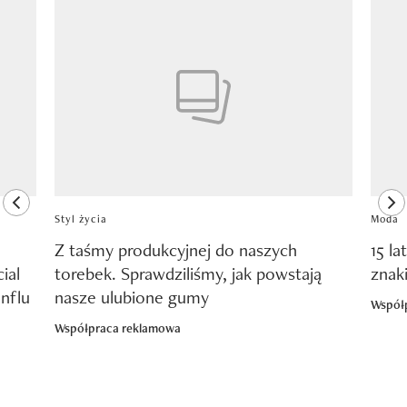
Pokazywanie elementu 1 z 8
previous element
ne
Styl życia
Moda
Z taśmy produkcyjnej do naszych
15 la
ial
torebek. Sprawdziliśmy, jak powstają
znak
nflu
nasze ulubione gumy
Współ
Współpraca reklamowa