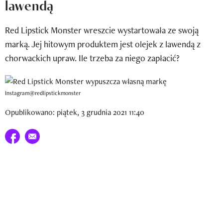
lawendą
Newsletter
Red Lipstick Monster wreszcie wystartowała ze swoją
Wizaz Summer Influ School
marką. Jej hitowym produktem jest olejek z lawendą z
Mój profil / Zarejestruj się
chorwackich upraw. Ile trzeba za niego zapłacić?
Instagram@redlipstickmonster
Opublikowano: piątek, 3 grudnia 2021 11:40
Udostępnij na facebook
E-mail do przyjaciela