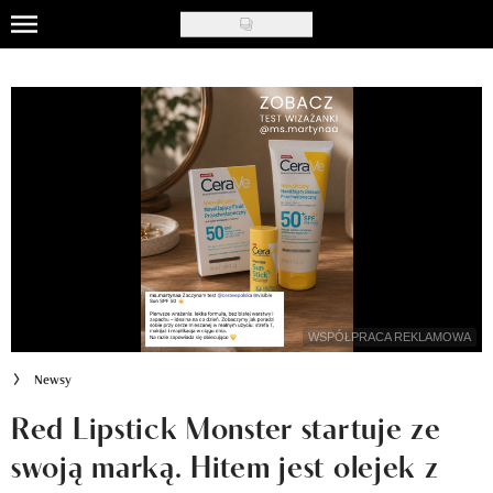
Skip
to
Uroda
main
content
Moda
Ślub i wesele
Styl życia
Nasze akcje
Inspiracje
WSPÓŁPRACA REKLAMOWA
Recenzje kosmetyków
Newsy
Klub Recenzentki
Red Lipstick Monster startuje ze
swoją marką. Hitem jest olejek z
Newsy