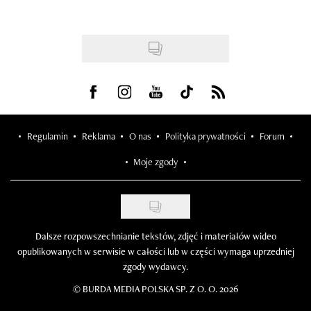
Visit us on Facebook
Visit us on Instagram
Visit us on Youtube
Visit us on Tiktok
Visit us on Rss
Regulamin
Reklama
O nas
Polityka prywatności
Forum
Moje zgody
Dalsze rozpowszechnianie tekstów, zdjęć i materiałów wideo
opublikowanych w serwisie w całości lub w części wymaga uprzedniej
zgody wydawcy.
©
BURDA MEDIA POLSKA SP. Z O. O. 2026