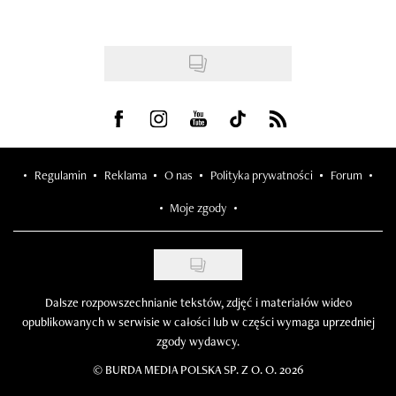
Visit us on Facebook
Visit us on Instagram
Visit us on Youtube
Visit us on Tiktok
Visit us on Rss
Regulamin
Reklama
O nas
Polityka prywatności
Forum
Moje zgody
Dalsze rozpowszechnianie tekstów, zdjęć i materiałów wideo
opublikowanych w serwisie w całości lub w części wymaga uprzedniej
zgody wydawcy.
©
BURDA MEDIA POLSKA SP. Z O. O. 2026