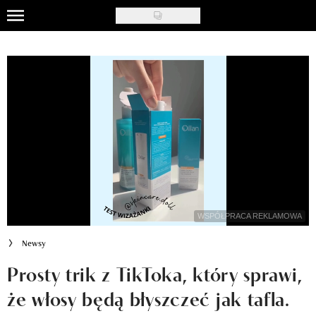
Skip
to
Uroda
main
content
Moda
Ślub i wesele
Styl życia
Nasze akcje
Inspiracje
WSPÓŁPRACA REKLAMOWA
Recenzje kosmetyków
Newsy
Klub Recenzentki
Prosty trik z TikToka, który sprawi,
że włosy będą błyszczeć jak tafla.
Newsy