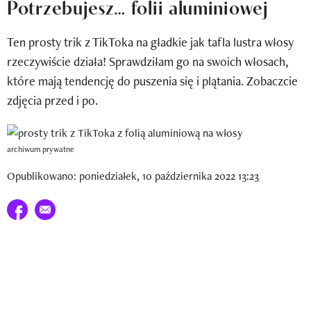
Potrzebujesz… folii aluminiowej
Newsletter
Ten prosty trik z TikToka na gładkie jak tafla lustra włosy
Wizaz Summer Influ School
rzeczywiście działa! Sprawdziłam go na swoich włosach,
Mój profil / Zarejestruj się
które mają tendencję do puszenia się i plątania. Zobaczcie
zdjęcia przed i po.
archiwum prywatne
Opublikowano: poniedziałek, 10 października 2022 13:23
Udostępnij na facebook
E-mail do przyjaciela