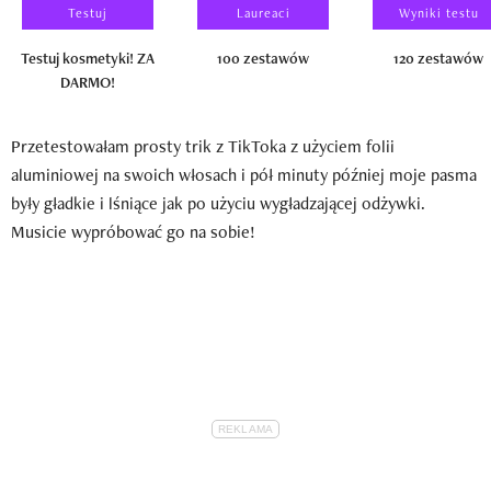
Testuj
Laureaci
Wyniki testu
Testuj kosmetyki! ZA
100 zestawów
120 zestawów
DARMO!
Przetestowałam prosty trik z TikToka z użyciem folii
aluminiowej na swoich włosach i pół minuty później moje pasma
były gładkie i lśniące jak po użyciu wygładzającej odżywki.
Musicie wypróbować go na sobie!