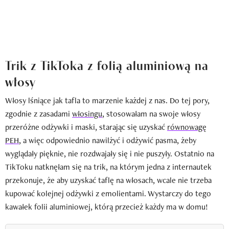
Trik z TikToka z folią aluminiową na
włosy
Włosy lśniące jak tafla to marzenie każdej z nas. Do tej pory,
zgodnie z zasadami
włosingu
, stosowałam na swoje włosy
przeróżne odżywki i maski, starając się uzyskać
równowagę
PEH
, a więc odpowiednio nawilżyć i odżywić pasma, żeby
wyglądały pięknie, nie rozdwajały się i nie puszyły. Ostatnio na
TikToku natknęłam się na trik, na którym jedna z internautek
przekonuje, że aby uzyskać taflę na włosach, wcale nie trzeba
kupować kolejnej odżywki z emolientami. Wystarczy do tego
kawałek folii aluminiowej, którą przecież każdy ma w domu!