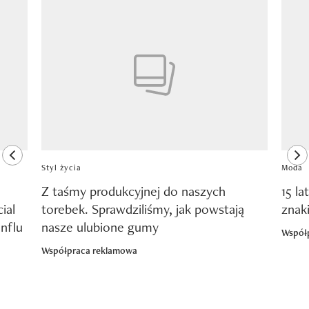
Pokazywanie elementu 1 z 8
previous element
ne
Styl życia
Moda
Z taśmy produkcyjnej do naszych
15 la
ial
torebek. Sprawdziliśmy, jak powstają
znak
nflu
nasze ulubione gumy
Współ
Współpraca reklamowa