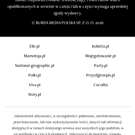
opublikowanych w serwisie w całości lub w części wymaga uprzedniej
zgody wydawcy.
©
BURDA MEDIA POLSKA SP. Z O. O. 2026
Elle.pl
Kobieta.pl
Mamotoja.pl
Mojegotowanie.pl
National-geographic.pl
Party.pl
Polki.pl
Przyslijprzepis.pl
Viva.pl
Cocolita
Story.pl
Jakiekolwiek aktywności, w szczególności: pobieranie, zwielokrotnianie,
przechowywanie, lub inne wykorzystywanie treści, danych lub informacji
dostępnych w ramach niniejszego serwisu oraz wszystkich jego podstron, w
szczególności w celu ich eksploracji, zmierzającej do tworzenia, rozwoju,