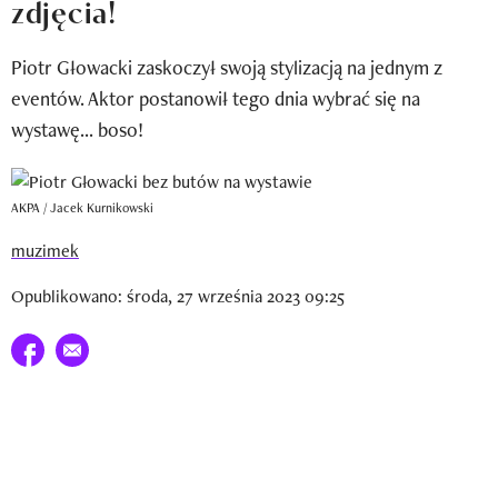
zdjęcia!
Newsletter
Piotr Głowacki zaskoczył swoją stylizacją na jednym z
Wizaz Summer Influ School
eventów. Aktor postanowił tego dnia wybrać się na
Mój profil / Zarejestruj się
wystawę... boso!
AKPA / Jacek Kurnikowski
muzimek
Opublikowano: środa, 27 września 2023 09:25
Udostępnij na facebook
E-mail do przyjaciela