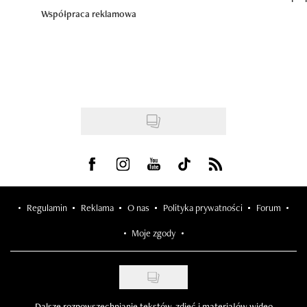
Współpraca reklamowa
Visit us on Facebook
Visit us on Instagram
Visit us on Youtube
Visit us on Tiktok
Visit us on Rss
Regulamin
Reklama
O nas
Polityka prywatności
Forum
Moje zgody
Dalsze rozpowszechnianie tekstów, zdjęć i materiałów wideo