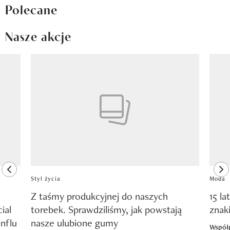
Polecane
Nasze akcje
Pokazywanie elementu 1 z 8
previous element
ne
Styl życia
Moda
Z taśmy produkcyjnej do naszych
15 la
ial
torebek. Sprawdziliśmy, jak powstają
znak
nflu
nasze ulubione gumy
Współ