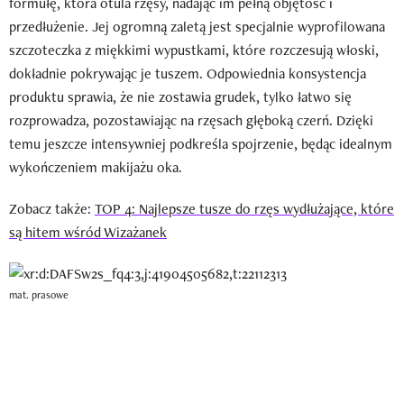
formułę, która otula rzęsy, nadając im pełną objętość i
przedłużenie. Jej ogromną zaletą jest specjalnie wyprofilowana
szczoteczka z miękkimi wypustkami, które rozczesują włoski,
dokładnie pokrywając je tuszem. Odpowiednia konsystencja
produktu sprawia, że nie zostawia grudek, tylko łatwo się
rozprowadza, pozostawiając na rzęsach głęboką czerń. Dzięki
temu jeszcze intensywniej podkreśla spojrzenie, będąc idealnym
wykończeniem makijażu oka.
Zobacz także:
TOP 4: Najlepsze tusze do rzęs wydłużające, które
są hitem wśród Wizażanek
mat. prasowe