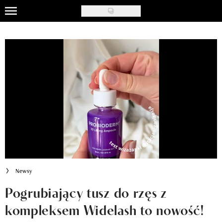
Skip
to
Uroda
main
content
Moda
Ślub i wesele
Styl życia
Nasze akcje
Inspiracje
Recenzje kosmetyków
Newsy
Klub Recenzentki
Pogrubiający tusz do rzęs z
kompleksem Widelash to nowość!
Newsy