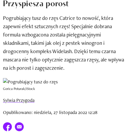
Przyspiesza porost
Newsletter
Pogrubiający tusz do rzęs Catrice to nowość, która
Wizaz Summer Influ School
zapewni efekt sztucznych rzęs! Specjalnie dobrana
Mój profil / Zarejestruj się
formuła wzbogacona została pielęgnacyjnymi
składnikami, takimi jak olej z pestek winogron i
drogocenny kompleks Widelash. Dzięki temu czarna
mascara nie tylko optycznie zagęszcza rzęsy, ale wpływa
na ich porost i zagęszczenie.
Gorica Poturak/iStock
Sylwia Przygoda
Opublikowano: niedziela, 27 listopada 2022 12:28
Udostępnij na facebook
E-mail do przyjaciela