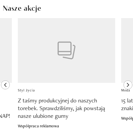
Nasze akcje
Pokazywanie elementu 1 z 8
previous element
ne
Styl życia
Moda
Z taśmy produkcyjnej do naszych
15 la
torebek. Sprawdziliśmy, jak powstają
znak
SNAP!
nasze ulubione gumy
Współ
Współpraca reklamowa