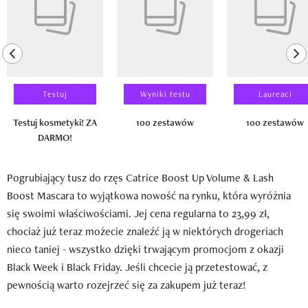
previous element
ne
Testuj
Wyniki testu
Laureaci
Testuj kosmetyki! ZA
100 zestawów
100 zestawów
DARMO!
Pogrubiający tusz do rzęs Catrice Boost Up Volume & Lash
Boost Mascara to wyjątkowa nowość na rynku, która wyróżnia
się swoimi właściwościami. Jej cena regularna to 23,99 zł,
chociaż już teraz możecie znaleźć ją w niektórych drogeriach
nieco taniej - wszystko dzięki trwającym promocjom z okazji
Black Week i Black Friday. Jeśli chcecie ją przetestować, z
pewnością warto rozejrzeć się za zakupem już teraz!