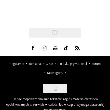
Visit us on Facebook
Visit us on Instagram
Visit us on Youtube
Visit us on Tiktok
Visit us on Rss
Regulamin
Reklama
O nas
Polityka prywatności
Forum
Moje zgody
Dalsze rozpowszechnianie tekstów, zdjęć i materiałów wideo
opublikowanych w serwisie w całości lub w części wymaga uprzedniej
zgody wydawcy.