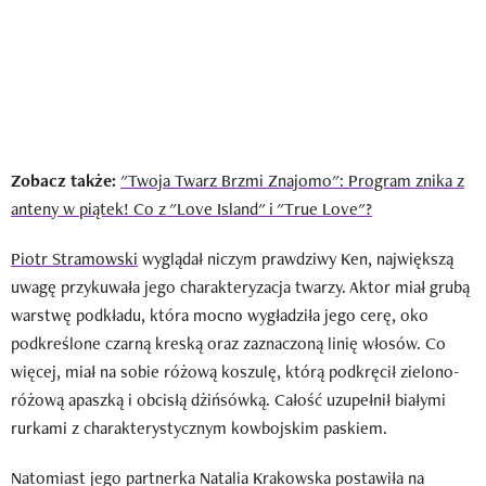
Zobacz także:
"Twoja Twarz Brzmi Znajomo": Program znika z
anteny w piątek! Co z "Love Island" i "True Love"?
Piotr Stramowski
wyglądał niczym prawdziwy Ken, największą
uwagę przykuwała jego charakteryzacja twarzy. Aktor miał grubą
warstwę podkładu, która mocno wygładziła jego cerę, oko
podkreślone czarną kreską oraz zaznaczoną linię włosów. Co
więcej, miał na sobie różową koszulę, którą podkręcił zielono-
różową apaszką i obcisłą dżińsówką. Całość uzupełnił białymi
rurkami z charakterystycznym kowbojskim paskiem.
Natomiast jego partnerka Natalia Krakowska postawiła na