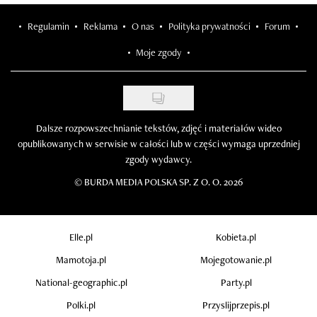
Regulamin
Reklama
O nas
Polityka prywatności
Forum
Moje zgody
Dalsze rozpowszechnianie tekstów, zdjęć i materiałów wideo
opublikowanych w serwisie w całości lub w części wymaga uprzedniej
zgody wydawcy.
©
BURDA MEDIA POLSKA SP. Z O. O. 2026
Elle.pl
Kobieta.pl
Mamotoja.pl
Mojegotowanie.pl
National-geographic.pl
Party.pl
Polki.pl
Przyslijprzepis.pl