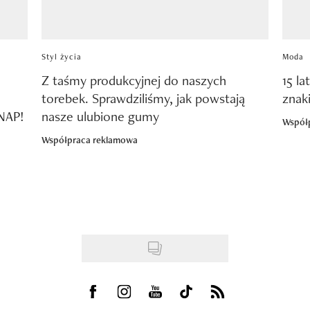
Styl życia
Moda
Z taśmy produkcyjnej do naszych
15 la
torebek. Sprawdziliśmy, jak powstają
znak
SNAP!
nasze ulubione gumy
Współ
Współpraca reklamowa
Visit us on Facebook
Visit us on Instagram
Visit us on Youtube
Visit us on Tiktok
Visit us on Rss