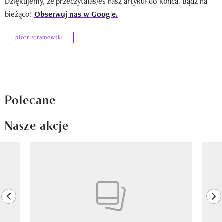
Dziękujemy, że przeczytałaś/eś nasz artykuł do końca. Bądź na
bieżąco!
Obserwuj nas w Google.
piotr stramowski
Polecane
Nasze akcje
Pokazywanie elementu 1 z 8
previous element
ne