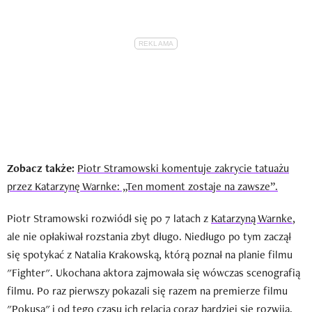
Zobacz także:
Piotr Stramowski komentuje zakrycie tatuażu
przez Katarzynę Warnke: „Ten moment zostaje na zawsze”.
Piotr Stramowski rozwiódł się po 7 latach z
Katarzyną Warnke
,
ale nie opłakiwał rozstania zbyt długo. Niedługo po tym zaczął
się spotykać z Natalia Krakowską, którą poznał na planie filmu
"Fighter". Ukochana aktora zajmowała się wówczas scenografią
filmu. Po raz pierwszy pokazali się razem na premierze filmu
"Pokusa" i od tego czasu ich relacja coraz bardziej się rozwija.