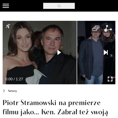
Skip
to
Uroda
main
content
Moda
Ślub i wesele
Styl życia
Nasze akcje
Inspiracje
0:00 / 1:27
Recenzje kosmetyków
Newsy
Klub Recenzentki
Piotr Stramowski na premierze
filmu jako... Ken. Zabrał też swoją
Newsy