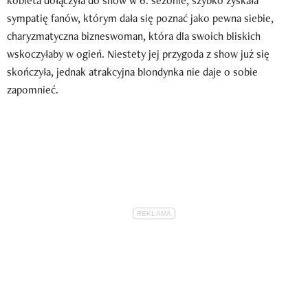
kobieta dołączyła do show w 6. sezonie, szybko zyskała
sympatię fanów, którym dała się poznać jako pewna siebie,
charyzmatyczna bizneswoman, która dla swoich bliskich
wskoczyłaby w ogień. Niestety jej przygoda z show już się
skończyła, jednak atrakcyjna blondynka nie daje o sobie
zapomnieć.