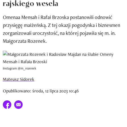
rajskiego wesela
Newsletter
Omenaa Mensah i Rafał Brzoska postanowili odnowić
Wizaz Summer Influ School
przysięgę małżeńską. Z tej okazji pogodynka i biznesmen
Mój profil / Zarejestruj się
zorganizowali uroczystość, na której pojawiła się m. in.
Małgorzata Rozenek.
Instagram @m_rozenek
Mateusz Sidorek
Opublikowano: środa, 12 lipca 2023 10:46
Udostępnij na facebook
E-mail do przyjaciela