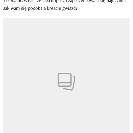
Trzeba przyznać, że cała impreza zaprezentowała się bajecznie.
Jak wam się podobają kreacje gwiazd?