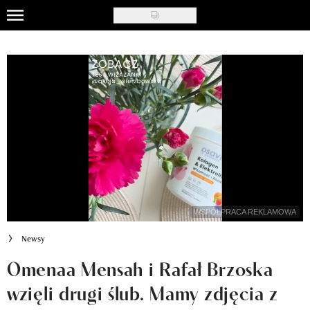
Skip
to
Uroda
main
content
Moda
Ślub i wesele
Styl życia
Nasze akcje
Inspiracje
WSPÓŁPRACA REKLAMOWA
Recenzje kosmetyków
Newsy
Klub Recenzentki
Omenaa Mensah i Rafał Brzoska
wzięli drugi ślub. Mamy zdjęcia z
Newsy