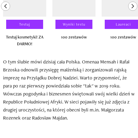
previous element
ne
Testuj
Wyniki testu
Laureaci
Testuj kosmetyki! ZA
100 zestawów
100 zestawów
DARMO!
O tym ślubie mówi dzisiaj cała Polska. Omenaa Mensah i Rafał
Brzoska odnowili przysięgę małżeńską i zorganizowali rajską
imprezę na Przylądku Dobrej Nadziei. Warto przypomnieć, że
para po raz pierwszy powiedziała sobie "tak" w 2019 roku.
Wówczas pogodynka i biznesmen świętowali swój wielki dzień w
Republice Południowej Afryki. W sieci pojawiły się już zdjęcia z
drugiej uroczystości, na której obecni byli m.in. Małgorzata
Rozenek oraz Radosław Majdan.