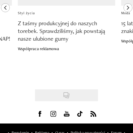
previous element
ne
Styl życia
Moda
Z taśmy produkcyjnej do naszych
15 la
torebek. Sprawdziliśmy, jak powstają
znak
SNAP!
nasze ulubione gumy
Współ
Współpraca reklamowa
Visit us on Facebook
Visit us on Instagram
Visit us on Youtube
Visit us on Tiktok
Visit us on Rss
Regulamin
Reklama
O nas
Polityka prywatności
Forum