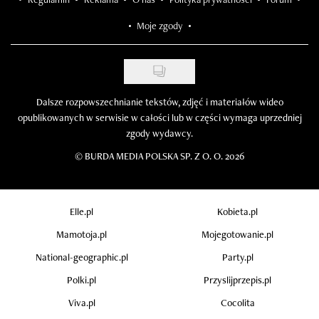
Moje zgody
Dalsze rozpowszechnianie tekstów, zdjęć i materiałów wideo
opublikowanych w serwisie w całości lub w części wymaga uprzedniej
zgody wydawcy.
©
BURDA MEDIA POLSKA SP. Z O. O. 2026
Elle.pl
Kobieta.pl
Mamotoja.pl
Mojegotowanie.pl
National-geographic.pl
Party.pl
Polki.pl
Przyslijprzepis.pl
Viva.pl
Cocolita