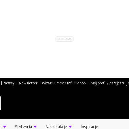
Newsy
Newsletter
Wizaz Summer Influ School
Mój profil / Zarejestruj 
e
Styl życia
Nasze akcje
Inspiracje