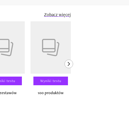
Zobacz więcej
next element
iki testu
Wyniki testu
Wyniki testu
 zestawów
100 produktów
150 zestawów