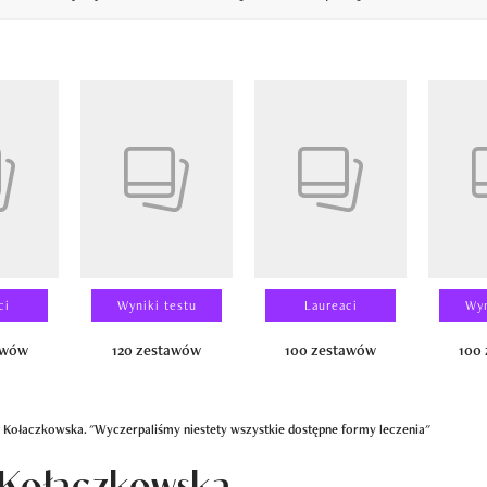
14
ci
Wyniki testu
Laureaci
Wyn
awów
120 zestawów
100 zestawów
100
a Kołaczkowska. "Wyczerpaliśmy niestety wszystkie dostępne formy leczenia"
 Kołaczkowska.