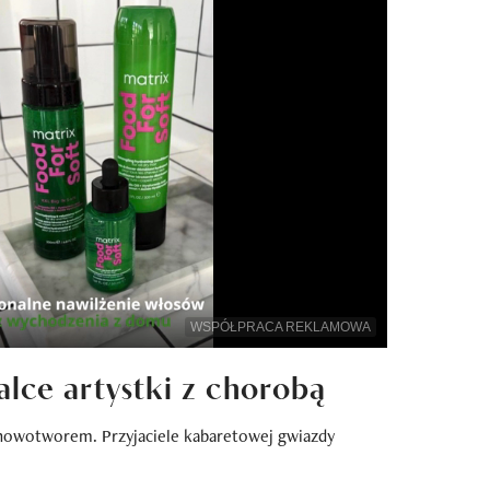
WSPÓŁPRACA REKLAMOWA
lce artystki z chorobą
 nowotworem. Przyjaciele kabaretowej gwiazdy