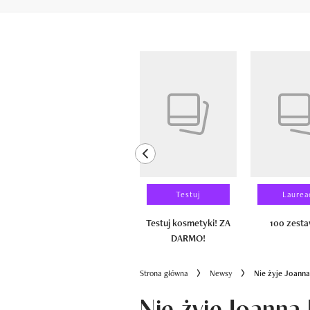
Pokazywanie elementów od 1 do 6 z 
previous element
Wyniki testu
Testuj
Laurea
100 zestawów
Testuj kosmetyki! ZA
100 zest
DARMO!
Strona główna
Newsy
Nie żyje Joann
Nie żyje Joanna