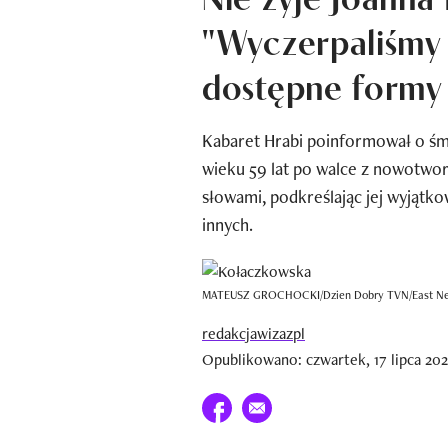
"Wyczerpaliśmy 
dostępne formy 
Kabaret Hrabi poinformował o śmi
wieku 59 lat po walce z nowotwore
słowami, podkreślając jej wyjątkow
innych.
MATEUSZ GROCHOCKI/Dzien Dobry TVN/East N
redakcjawizazpl
Opublikowano: czwartek, 17 lipca 202
Udostępnij na facebook
E-mail do przyjaciela