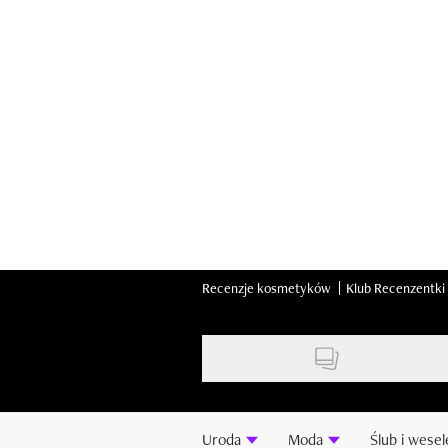
Skip
to
main
content
Recenzje kosmetyków
Klub Recenzentki
Uroda
Moda
Ślub i wesel