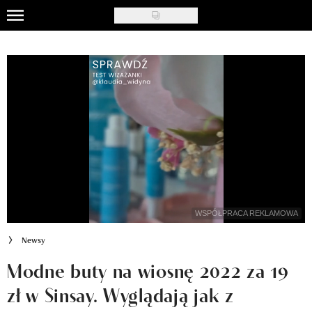
Skip
to
Uroda
main
content
Moda
Ślub i wesele
Styl życia
Nasze akcje
Inspiracje
WSPÓŁPRACA REKLAMOWA
Recenzje kosmetyków
Newsy
Klub Recenzentki
Modne buty na wiosnę 2022 za 19
zł w Sinsay. Wyglądają jak z
Newsy