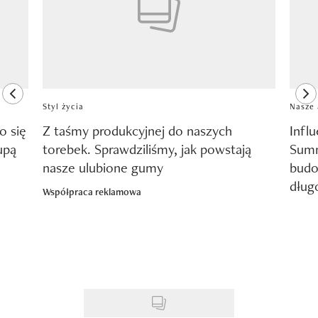
previous element
ne
Styl życia
Nasze 
o się
Z taśmy produkcyjnej do naszych
Infl
upą
torebek. Sprawdziliśmy, jak powstają
Summ
nasze ulubione gumy
budo
dług
Współpraca reklamowa