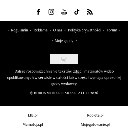
Visit us on Facebook
Visit us on Instagram
Visit us on Youtube
Visit us on Tiktok
Visit us on Rss
Regulamin
Reklama
O nas
Polityka prywatności
Forum
Moje zgody
Dalsze rozpowszechnianie tekstów, zdjęć i materiałów wideo
opublikowanych w serwisie w całości lub w części wymaga uprzedniej
zgody wydawcy.
©
BURDA MEDIA POLSKA SP. Z O. O. 2026
Elle.pl
Kobieta.pl
Mamotoja.pl
Mojegotowanie.pl