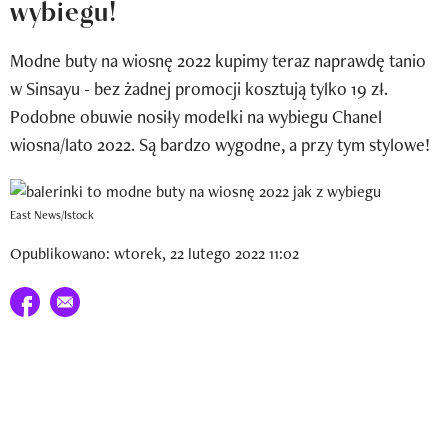
wybiegu!
Newsletter
Modne buty na wiosnę 2022 kupimy teraz naprawdę tanio
Wizaz Summer Influ School
w Sinsayu - bez żadnej promocji kosztują tylko 19 zł.
Mój profil / Zarejestruj się
Podobne obuwie nosiły modelki na wybiegu Chanel
wiosna/lato 2022. Są bardzo wygodne, a przy tym stylowe!
East News/Istock
Opublikowano: wtorek, 22 lutego 2022 11:02
Udostępnij na facebook
E-mail do przyjaciela