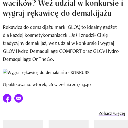
wacików? Weź udział w konkursie i
Newsletter
wygraj rękawicę do demakijażu
Wizaz Summer Influ School
Rękawica do demakijażu marki GLOV, to idealny gadżet
Mój profil / Zarejestruj się
dla każdej kosmetykomaniaczki. Jeśli znudził Ci się
tradycyjny demakijaż, weź udział w konkursie i wygraj
GLOV Hydro Demaquillage COMFORT oraz GLOV Hydro
Demaquillage OnTheGo.
Opublikowano: wtorek, 26 września 2017 13:40
Udostępnij na facebook
E-mail do przyjaciela
Zobacz więcej