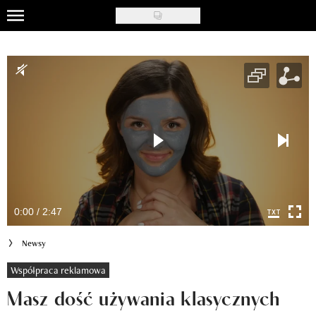
Skip
to
Uroda
main
content
Moda
Ślub i wesele
Styl życia
Nasze akcje
Inspiracje
0:00 / 2:47
Recenzje kosmetyków
Newsy
Klub Recenzentki
Współpraca reklamowa
Masz dość używania klasycznych
Newsy