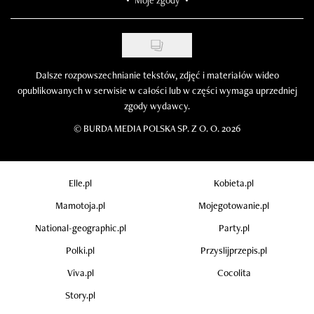
Moje zgody
Dalsze rozpowszechnianie tekstów, zdjęć i materiałów wideo
opublikowanych w serwisie w całości lub w części wymaga uprzedniej
zgody wydawcy.
©
BURDA MEDIA POLSKA SP. Z O. O. 2026
Elle.pl
Kobieta.pl
Mamotoja.pl
Mojegotowanie.pl
National-geographic.pl
Party.pl
Polki.pl
Przyslijprzepis.pl
Viva.pl
Cocolita
Story.pl