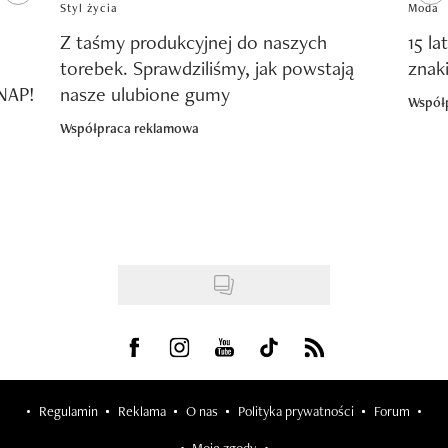
Styl życia
Moda
Z taśmy produkcyjnej do naszych
15 la
torebek. Sprawdziliśmy, jak powstają
znak
SNAP!
nasze ulubione gumy
Współ
Współpraca reklamowa
Visit us on Facebook
Visit us on Instagram
Visit us on Youtube
Visit us on Tiktok
Visit us on Rss
Regulamin
Reklama
O nas
Polityka prywatności
Forum