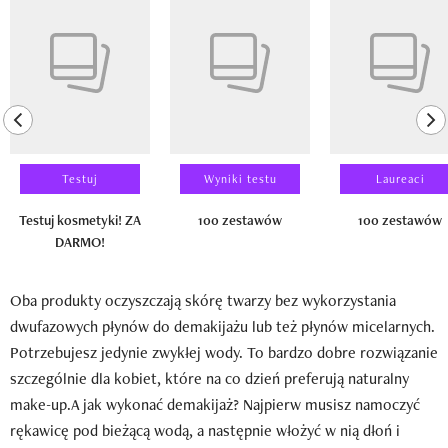
Pokazywanie elementu 1 z 14
previous element
ne
Testuj
Wyniki testu
Laureaci
Testuj kosmetyki! ZA
100 zestawów
100 zestawów
DARMO!
Oba produkty oczyszczają skórę twarzy bez wykorzystania
dwufazowych płynów do demakijażu lub też płynów micelarnych.
Potrzebujesz jedynie zwykłej wody. To bardzo dobre rozwiązanie
szczególnie dla kobiet, które na co dzień preferują naturalny
make-up.A jak wykonać demakijaż? Najpierw musisz namoczyć
rękawicę pod bieżącą wodą, a następnie włożyć w nią dłoń i