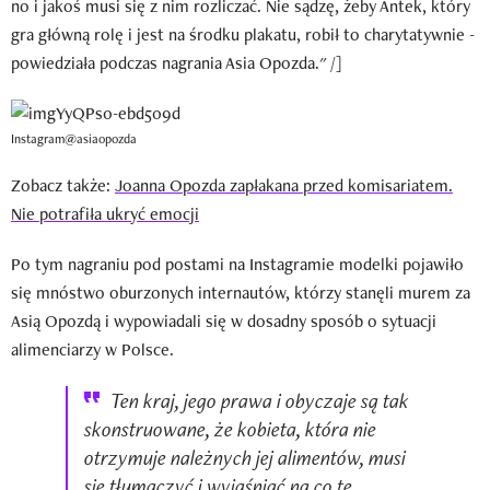
no i jakoś musi się z nim rozliczać. Nie sądzę, żeby Antek, który
gra główną rolę i jest na środku plakatu, robił to charytatywnie -
powiedziała podczas nagrania Asia Opozda." /]
Instagram@asiaopozda
Zobacz także:
Joanna Opozda zapłakana przed komisariatem.
Nie potrafiła ukryć emocji
Po tym nagraniu pod postami na Instagramie modelki pojawiło
się mnóstwo oburzonych internautów, którzy stanęli murem za
Asią Opozdą i wypowiadali się w dosadny sposób o sytuacji
alimenciarzy w Polsce.
Ten kraj, jego prawa i obyczaje są tak
skonstruowane, że kobieta, która nie
otrzymuje należnych jej alimentów, musi
się tłumaczyć i wyjaśniać na co te