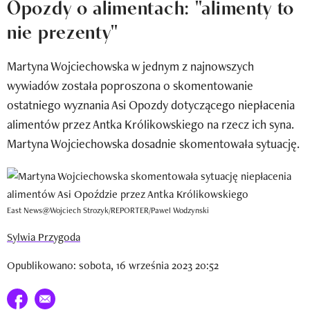
Opozdy o alimentach: "alimenty to
Newsletter
nie prezenty"
Wizaz Summer Influ School
Martyna Wojciechowska w jednym z najnowszych
Mój profil / Zarejestruj się
wywiadów została poproszona o skomentowanie
ostatniego wyznania Asi Opozdy dotyczącego niepłacenia
alimentów przez Antka Królikowskiego na rzecz ich syna.
Martyna Wojciechowska dosadnie skomentowała sytuację.
East News@Wojciech Strozyk/REPORTER/Pawel Wodzynski
Sylwia Przygoda
Opublikowano: sobota, 16 września 2023 20:52
Udostępnij na facebook
E-mail do przyjaciela