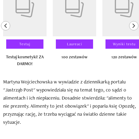
previous element
ne
Testuj
Laureaci
Wyniki testu
Testuj kosmetyki! ZA
100 zestawów
120 zestawów
DARMO!
Martyna Wojciechowska w wywiadzie z dziennikarką portalu
"Jastrząb Post" wypowiedziała się na temat tego, co sądzi o
alimentach i ich niepłaceniu. Dosadnie stwierdziła: "alimenty to
nie prezenty. Alimenty to jest obowiązek" i poparła Asię Opozdę,
przyznając rację, że trzeba wyciągać na światło dzienne takie
sytuacje.