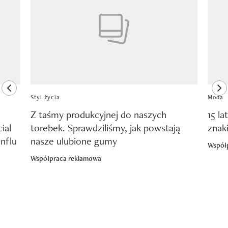
previous element
ne
Styl życia
Moda
Z taśmy produkcyjnej do naszych
15 la
ial
torebek. Sprawdziliśmy, jak powstają
znak
nflu
nasze ulubione gumy
Współ
Współpraca reklamowa