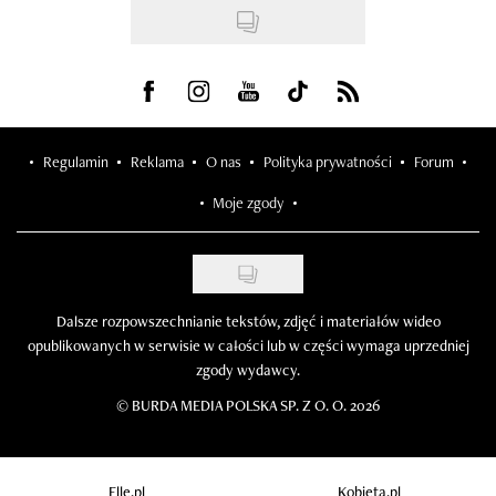
Visit us on Facebook
Visit us on Instagram
Visit us on Youtube
Visit us on Tiktok
Visit us on Rss
Regulamin
Reklama
O nas
Polityka prywatności
Forum
Moje zgody
Dalsze rozpowszechnianie tekstów, zdjęć i materiałów wideo
opublikowanych w serwisie w całości lub w części wymaga uprzedniej
zgody wydawcy.
©
BURDA MEDIA POLSKA SP. Z O. O. 2026
Elle.pl
Kobieta.pl