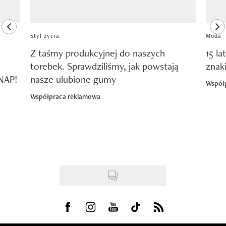
previous element
ne
Styl życia
Moda
Z taśmy produkcyjnej do naszych
15 la
torebek. Sprawdziliśmy, jak powstają
znak
SNAP!
nasze ulubione gumy
Współ
Współpraca reklamowa
Visit us on Facebook
Visit us on Instagram
Visit us on Youtube
Visit us on Tiktok
Visit us on Rss