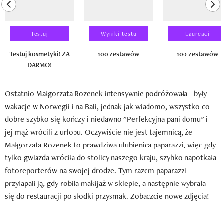
previous element
ne
Testuj
Wyniki testu
Laureaci
Testuj kosmetyki! ZA
100 zestawów
100 zestawów
DARMO!
Ostatnio Małgorzata Rozenek intensywnie podróżowała - były
wakacje w Norwegii i na Bali, jednak jak wiadomo, wszystko co
dobre szybko się kończy i niedawno "Perfekcyjna pani domu" i
jej mąż wrócili z urlopu. Oczywiście nie jest tajemnicą, że
Małgorzata Rozenek to prawdziwa ulubienica paparazzi, więc gdy
tylko gwiazda wróciła do stolicy naszego kraju, szybko napotkała
fotoreporterów na swojej drodze. Tym razem paparazzi
przyłapali ją, gdy robiła makijaż w sklepie, a następnie wybrała
się do restauracji po słodki przysmak. Zobaczcie nowe zdjęcia!