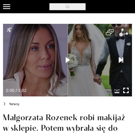
Skip
to
Uroda
main
content
Moda
Ślub i wesele
Styl życia
Nasze akcje
Inspiracje
0:00 / 1:02
Recenzje kosmetyków
Newsy
Klub Recenzentki
Małgorzata Rozenek robi makijaż
w sklepie. Potem wybrała się do
Newsy