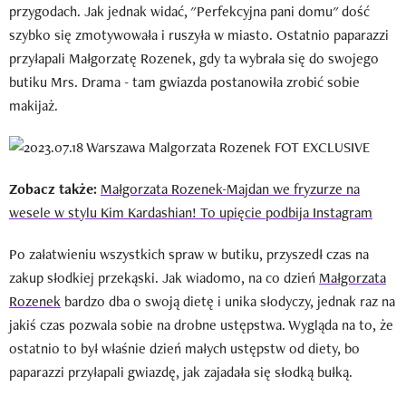
przygodach. Jak jednak widać, "Perfekcyjna pani domu" dość
szybko się zmotywowała i ruszyła w miasto. Ostatnio paparazzi
przyłapali Małgorzatę Rozenek, gdy ta wybrała się do swojego
butiku Mrs. Drama - tam gwiazda postanowiła
zrobić sobie
makijaż.
Zobacz także:
Małgorzata Rozenek-Majdan we fryzurze na
wesele w stylu Kim Kardashian! To upięcie podbija Instagram
Po załatwieniu wszystkich spraw w butiku, przyszedł czas na
zakup słodkiej przekąski. Jak wiadomo, na co dzień
Małgorzata
Rozenek
bardzo dba o swoją dietę i unika słodyczy, jednak raz na
jakiś czas pozwala sobie na drobne ustępstwa. Wygląda na to, że
ostatnio to był właśnie dzień małych ustępstw od diety, bo
paparazzi przyłapali gwiazdę, jak zajadała się słodką bułką.