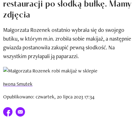
restauracji po słodką bułkę. Mamy
Newsletter
zdjęcia
Wizaz Summer Influ School
Małgorzata Rozenek ostatnio wybrała się do swojego
Mój profil / Zarejestruj się
butiku, w którym m.in. zrobiła sobie makijaż, a następnie
gwiazda postanowiła zakupić pewną słodkość. Na
wszystkim przyłapali ją paparazzi.
Iwona Smutek
Opublikowano: czwartek, 20 lipca 2023 17:34
Udostępnij na facebook
E-mail do przyjaciela