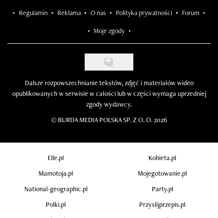
Regulamin
Reklama
O nas
Polityka prywatności
Forum
Moje zgody
Dalsze rozpowszechnianie tekstów, zdjęć i materiałów wideo
opublikowanych w serwisie w całości lub w części wymaga uprzedniej
zgody wydawcy.
©
BURDA MEDIA POLSKA SP. Z O. O. 2026
Elle.pl
Kobieta.pl
Mamotoja.pl
Mojegotowanie.pl
National-geographic.pl
Party.pl
Polki.pl
Przyslijprzepis.pl