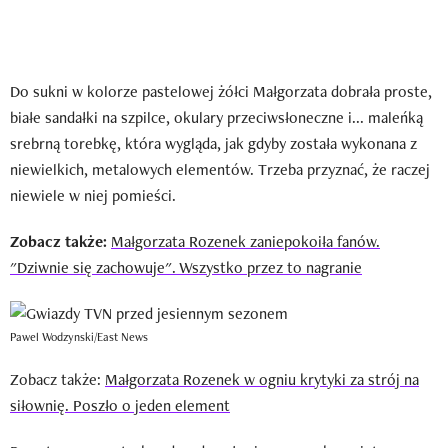
Do sukni w kolorze pastelowej żółci Małgorzata dobrała proste,
białe sandałki na szpilce, okulary przeciwsłoneczne i... maleńką
srebrną torebkę, która wygląda, jak gdyby została wykonana z
niewielkich, metalowych elementów. Trzeba przyznać, że raczej
niewiele w niej pomieści.
Zobacz także:
Małgorzata Rozenek zaniepokoiła fanów.
"Dziwnie się zachowuje". Wszystko przez to nagranie
Pawel Wodzynski/East News
Zobacz także:
Małgorzata Rozenek w ogniu krytyki za strój na
siłownię. Poszło o jeden element