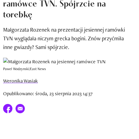
ramówce TVN. Spójrzcie na
Newsletter
torebkę
Wizaz Summer Influ School
Małgorzata Rozenek na prezentacji jesiennej ramówki
Mój profil / Zarejestruj się
TVN wyglądała niczym grecka bogini. Znów przyćmiła
inne gwiazdy? Sami spójrzcie.
Pawel Wodzynski/East News
Weronika Wasiak
Opublikowano: środa, 23 sierpnia 2023 14:37
Udostępnij na facebook
E-mail do przyjaciela