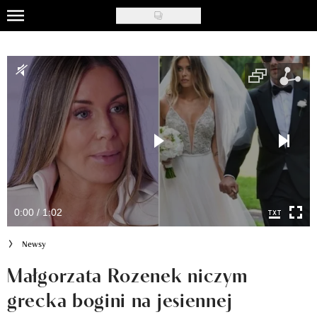
Skip
to
Uroda
main
content
Moda
Ślub i wesele
Styl życia
Nasze akcje
Inspiracje
0:00 / 1:02
Recenzje kosmetyków
Newsy
Klub Recenzentki
Małgorzata Rozenek niczym
grecka bogini na jesiennej
Newsy