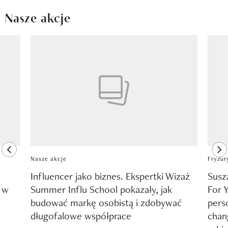
Nasze akcje
Pokazywanie elementu 1 z 8
previous element
ne
Nasze akcje
Fryzur
Influencer jako biznes. Ekspertki Wizaż
Susz
y w
Summer Influ School pokazały, jak
For 
budować markę osobistą i zdobywać
pers
długofalowe współprace
chang