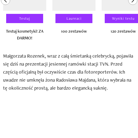
Testuj
Laureaci
Wyniki testu
Testuj kosmetyki! ZA
100 zestawów
120 zestawów
DARMO!
Małgorzata Rozenek, wraz z całą śmietanką celebrycką, pojawiła
się dziś na prezentacji jesiennej ramówki stacji TVN. Przed
częścią oficjalną był oczywiście czas dla fotoreporterów. Ich
uwadze nie umknęła żona Radosława Majdana, która wybrała na
tę okoliczność prostą, ale bardzo elegancką suknię.