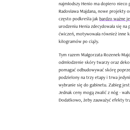
najmłodszy Henio ma dopiero nieco p
Radosława Majdana, nowe projekty or
często podkreśla jak
bardzo ważne jes
urodzeniu Henia zdecydowała się na 
ćwiczeń, motywowała również inne ko
kilogramów po ciąży.
Tym razem Małgorzata Rozenek-Majda
odmłodzenie skóry twarzy oraz dekol
pomagać odbudowywać skórę poprzez 
podzielony na trzy etapy i trwa jedy
wybranie się do gabinetu. Zabieg jes
Jednak ceny mogą zwalić z nóg - waha
Dodatkowo, żeby zauważyć efekty trze