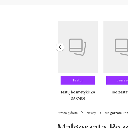
Pokazywanie elementów od 1 do 6 z 
previous element
Wyniki testu
Testuj
Laurea
100 zestawów
Testuj kosmetyki! ZA
100 zest
DARMO!
Strona główna
Newsy
Małgorzata Roze
Małgorzata Roze