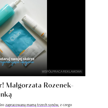
WSPÓŁPRACA REKLAMOWA
r! Małgorzata Rozenek-
anką
rdzo
zapracowaną mamą trzech synów
, z czego