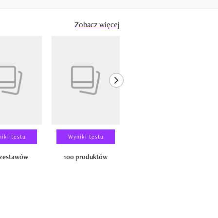
Zobacz więcej
next element
iki testu
Wyniki testu
Wyniki testu
 zestawów
100 produktów
150 zestawów