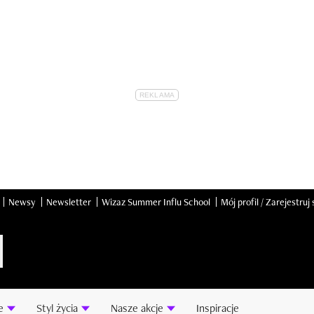
Newsy
Newsletter
Wizaz Summer Influ School
Mój profil / Zarejestruj 
e
Styl życia
Nasze akcje
Inspiracje