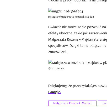
trochę w pracy i odpisać na najpilnie
Instagram/Małgorzata Rozenek-Majdan
Gwiazda nie może sobie pozwolić na z
efekty uboczne, takie jak zaczerwien
Małgorzata Rozenek-Majdan stara si
specjalistów. Dzięki temu połączeniu
zmarszczek.
@m_rozenek
Dziękujemy, że przeczytałaś/eś nasz 
Google.
Małgorzata Rozenek-Majdan
me