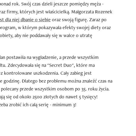
onad rok. Swój czas dzieli jeszcze pomiędzy męża -
az firmy, których jest właścicielką. Małgorzata Rozenek
t dla niej dbanie o siebie
oraz swoją figurę. Zaraz po
program, w którym pokazywała efekty swojej diety oraz
biety, aby nie poddawały się w walce o utratę
n postawiła na wygładzenie, a przede wszystkim
tu. Zdecydowała się na "Secret Duo", które ma
kontrolowane uszkodzenia. Cały zabieg jest
nie godzinę. Dlatego bez problemu można znaleźć czas na
t polecany przede wszystkim osobom po 35. roku życia.
ją się od około 2500 złotych do nawet 5 tysięcy!
ba zrobić ich całą serię - minimum 3!