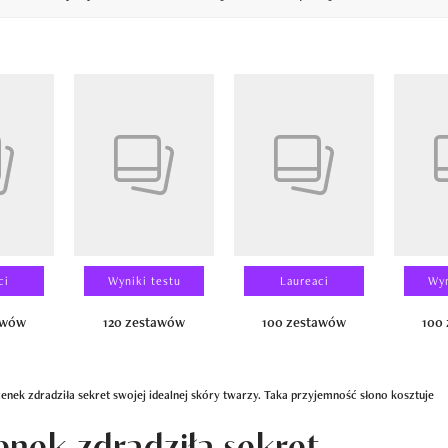
14
ci
Wyniki testu
Laureaci
Wyn
awów
120 zestawów
100 zestawów
100
nek zdradziła sekret swojej idealnej skóry twarzy. Taka przyjemność słono kosztuje
nek zdradziła sekret