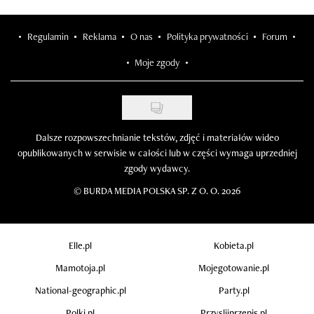
Regulamin
Reklama
O nas
Polityka prywatności
Forum
Moje zgody
Dalsze rozpowszechnianie tekstów, zdjęć i materiałów wideo
opublikowanych w serwisie w całości lub w części wymaga uprzedniej
zgody wydawcy.
©
BURDA MEDIA POLSKA SP. Z O. O. 2026
Elle.pl
Kobieta.pl
Mamotoja.pl
Mojegotowanie.pl
National-geographic.pl
Party.pl
Polki.pl
Przyslijprzepis.pl