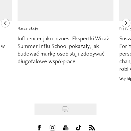
previous element
ne
Nasze akcje
Fryzur
Influencer jako biznes. Ekspertki Wizaż
Susz
y w
Summer Influ School pokazały, jak
For 
budować markę osobistą i zdobywać
pers
długofalowe współprace
chang
robi
Współ
Visit us on Facebook
Visit us on Instagram
Visit us on Youtube
Visit us on Tiktok
Visit us on Rss