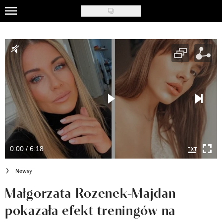
Skip
to
Uroda
main
content
Moda
Ślub i wesele
Styl życia
Nasze akcje
Inspiracje
0:00 / 6:18
Recenzje kosmetyków
Newsy
Klub Recenzentki
Małgorzata Rozenek-Majdan
pokazała efekt treningów na
Newsy