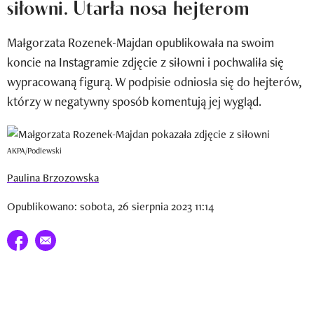
siłowni. Utarła nosa hejterom
Newsletter
Małgorzata Rozenek-Majdan opublikowała na swoim
Wizaz Summer Influ School
koncie na Instagramie zdjęcie z siłowni i pochwaliła się
Mój profil / Zarejestruj się
wypracowaną figurą. W podpisie odniosła się do hejterów,
którzy w negatywny sposób komentują jej wygląd.
AKPA/Podlewski
Paulina Brzozowska
Opublikowano: sobota, 26 sierpnia 2023 11:14
Udostępnij na facebook
E-mail do przyjaciela