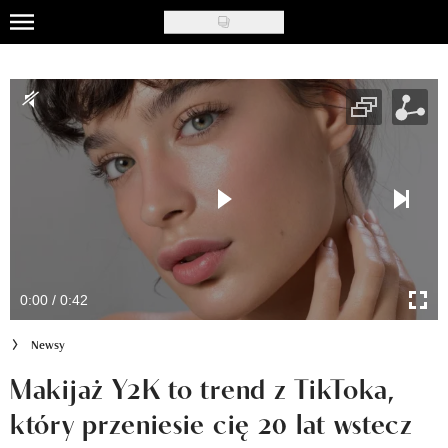
Skip
to
Uroda
main
content
Moda
Ślub i wesele
Styl życia
Nasze akcje
Inspiracje
0:00 / 0:42
Recenzje kosmetyków
Newsy
Klub Recenzentki
Makijaż Y2K to trend z TikToka,
który przeniesie cię 20 lat wstecz
Newsy