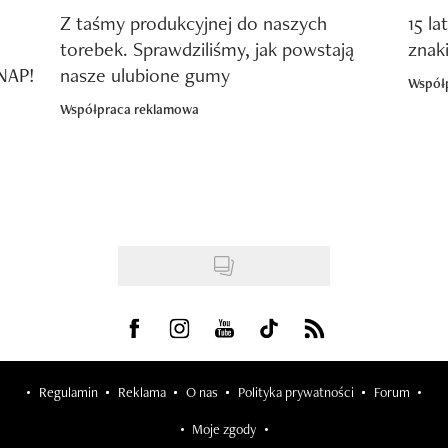
Z taśmy produkcyjnej do naszych
15 la
torebek. Sprawdziliśmy, jak powstają
znak
SNAP!
nasze ulubione gumy
Współ
Współpraca reklamowa
Visit us on Facebook
Visit us on Instagram
Visit us on Youtube
Visit us on Tiktok
Visit us on Rss
Regulamin
Reklama
O nas
Polityka prywatności
Forum
Moje zgody