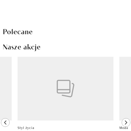
Polecane
Nasze akcje
Pokazywanie elementu 1 z 8
previous element
ne
Styl życia
Moda