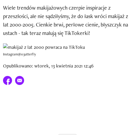
Newsletter
Wiele trendów makijażowych czerpie inspiracje z
przeszłości, ale nie sądziłyśmy, że do łask wróci makijaż z
Wizaz Summer Influ School
lat 2000-2005. Cienkie brwi, perłowe cienie, błyszczyk na
Mój profil / Zarejestruj się
ustach - tak teraz malują się TikTokerki!
Instagram@03utterfly
Opublikowano: wtorek, 13 kwietnia 2021 12:46
Udostępnij na facebook
E-mail do przyjaciela