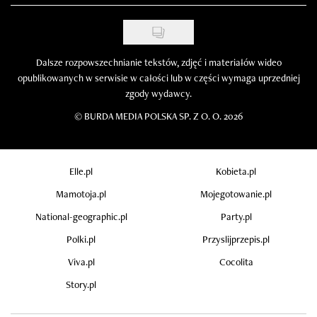
Dalsze rozpowszechnianie tekstów, zdjęć i materiałów wideo
opublikowanych w serwisie w całości lub w części wymaga uprzedniej
zgody wydawcy.
©
BURDA MEDIA POLSKA SP. Z O. O. 2026
Elle.pl
Kobieta.pl
Mamotoja.pl
Mojegotowanie.pl
National-geographic.pl
Party.pl
Polki.pl
Przyslijprzepis.pl
Viva.pl
Cocolita
Story.pl