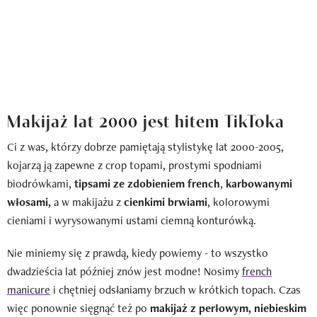
Makijaż lat 2000 jest hitem TikToka
Ci z was, którzy dobrze pamiętają stylistykę lat 2000-2005,
kojarzą ją zapewne z crop topami, prostymi spodniami
biodrówkami,
tipsami ze zdobieniem french
,
karbowanymi
włosami,
a w makijażu z
cienkimi brwiami
, kolorowymi
cieniami i wyrysowanymi ustami ciemną konturówką.
Nie miniemy się z prawdą, kiedy powiemy - to wszystko
dwadzieścia lat później znów jest modne! Nosimy
french
manicure
i chętniej odsłaniamy brzuch w krótkich topach. Czas
więc ponownie sięgnąć też po
makijaż z perłowym, niebieskim