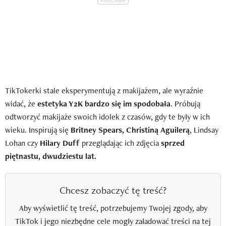
TikTokerki stale eksperymentują z makijażem, ale wyraźnie
widać, że
estetyka Y2K bardzo się im spodobała
. Próbują
odtworzyć makijaże swoich idolek z czasów, gdy te były w ich
wieku. Inspirują się
Britney Spears, Christiną Aguilerą
, Lindsay
Lohan czy
Hilary Duff
przeglądając ich zdjęcia
sprzed
piętnastu, dwudziestu lat.
Chcesz zobaczyć tę treść?
Aby wyświetlić tę treść, potrzebujemy Twojej zgody, aby
TikTok i jego niezbędne cele mogły załadować treści na tej