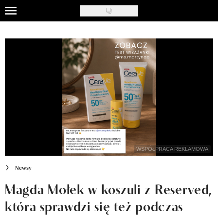
Skip
to
Uroda
main
content
Moda
Ślub i wesele
Styl życia
Nasze akcje
Inspiracje
WSPÓŁPRACA REKLAMOWA
Recenzje kosmetyków
Newsy
Klub Recenzentki
Magda Mołek w koszuli z Reserved,
która sprawdzi się też podczas
Newsy