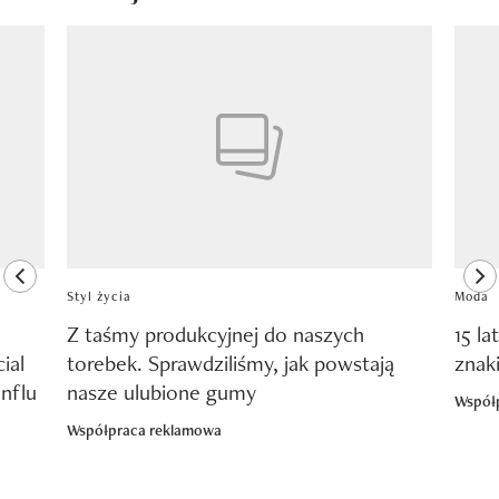
Pokazywanie elementu 1 z 8
previous element
ne
Styl życia
Moda
Z taśmy produkcyjnej do naszych
15 la
ial
torebek. Sprawdziliśmy, jak powstają
znak
nflu
nasze ulubione gumy
Współ
Współpraca reklamowa