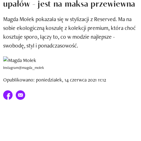
upałów - jest na maksa przewiewna
Newsletter
Magda Mołek pokazała się w stylizacji z Reserved. Ma na
Wizaz Summer Influ School
sobie ekologiczną koszulę z kolekcji premium, która choć
Mój profil / Zarejestruj się
kosztuje sporo, łączy to, co w modzie najlepsze -
swobodę, styl i ponadczasowość.
Instagram@magda_molek
Opublikowano: poniedziałek, 14 czerwca 2021 11:12
Udostępnij na facebook
E-mail do przyjaciela