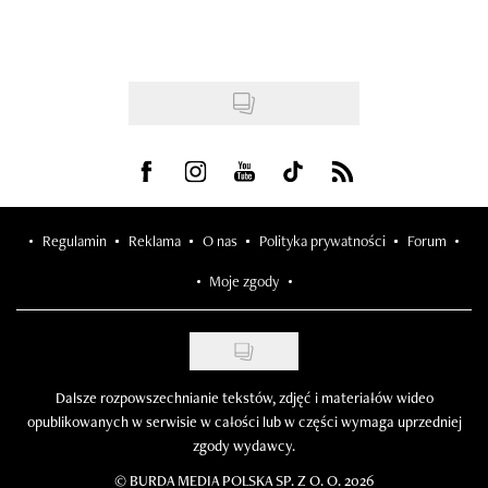
Visit us on Facebook
Visit us on Instagram
Visit us on Youtube
Visit us on Tiktok
Visit us on Rss
Regulamin
Reklama
O nas
Polityka prywatności
Forum
Moje zgody
Dalsze rozpowszechnianie tekstów, zdjęć i materiałów wideo
opublikowanych w serwisie w całości lub w części wymaga uprzedniej
zgody wydawcy.
©
BURDA MEDIA POLSKA SP. Z O. O. 2026