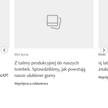
Pokazywanie elementu 1 z 8
previous element
ne
Styl życia
Moda
Z taśmy produkcyjnej do naszych
15 la
torebek. Sprawdziliśmy, jak powstają
znak
SNAP!
nasze ulubione gumy
Współ
Współpraca reklamowa