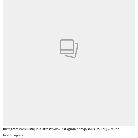
Instagram.com/lilmiquela https://www.instagram.com/p/BMFs_zRFbQI/?taken-
by=lilmiquela