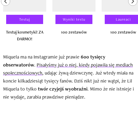
previous element
ne
Testuj
Wyniki testu
Laureaci
Testuj kosmetyki! ZA
100 zestawów
100 zestawów
DARMO!
Miquela ma na Instagramie już prawie
600 tysięcy
obserwatorów
.
Pisałyśmy już o niej, kiedy pojawiła się mediach
społecznościowych
, udając żywą dziewczynę. Już wtedy miała na
koncie kilkadziesiąt tysięcy fanów. Dziś nikt już nie wątpi, że Lil
Miquela to tylko
twór czyjejś wyobraźni
. Mimo że nie istnieje i
nie wydaje, zarabia prawdziwe pieniądze.