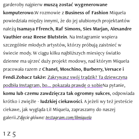
garderoby najpierw
muszą zostać wygenerowane
komputerowo
.W rozmowie z
Business of Fashion
Miquela
powiedziała między innymi, że do jej ulubionych projektantów
należą
Isamaya Ffrench, Raf Simons, Sies Marjan,
Alexandre
Vauthier oraz Reese Blutstein
. Na Instagramie wspiera
szczególnie młodych artystów, którzy próbują zaistnieć w
świecie mody. W ciągu kilku najbliższych miesięcy światło
dzienne ma ujrzeć duży projekt modowy, nad którym Miquela
pracowała razem z
Chanel, Moschino, Burberry, Versace i
Fendi
.
Zobacz także:
Zakrywasz swój trądzik? Ta dziewczyna
podbiła Instagram, bo... pokazała prawdę o sobie
Na pytanie,
komu lub czemu zawdzięcza tak ogromny sukces
, odpowiada
krótko i zwięźle -
ludzkiej ciekawości
. A jeżeli wy też jesteście
ciekawe, jak wygląda Lil Miquela, zapraszamy do naszej
galerii.
Zdjęcie główne:
Instagram.com/lilmiquela
1 z 5