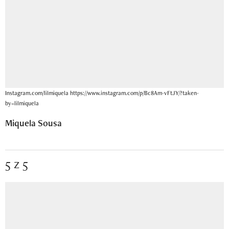
Instagram.com/lilmiquela https://www.instagram.com/p/Bc8Am-vFtJY/?taken-
by=lilmiquela
Miquela Sousa
5 z 5