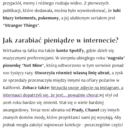
przyjaciół, memy i różnego rodzaju wideo. Z pierwszych
publikacji, które dodawała, można było wywnioskować, że
lubi
bluzy Vetements, pokemony
, a jej ulubionym serialem jest
"Stranger Things"
.
Jak zarabiać pieniądze w internecie?
Wirtualna 19-latka ma także
konto Spotify
, gdzie dzieli się
muzycznymi preferencjami. W sierpniu ubiegłego roku "
nagrała"
piosenkę "Not Mine"
, którą odtworzono w tym serwisie ponad
100 tysięcy razy.
Stworzyła również własną linię ubrań
, a zysk
ze sprzedaży przeznaczyła między innymi na ofiary pożarów w
Kalifornii.
Zobacz także:
Wrzuciła swoje zdjęcie na Instagram, a
internauci dopatrzyli się, że jest... poważnie chora!
Jej styl od
2016 roku bardzo się zmienił. Stał się o wiele bardziej
awangardowy. Teraz nosi ubrania od
Prady, Chanel
czy innych
znanych domów mody, które projektanci sami jej wysyłają. Aby
jednak mogła założyć najnowsze kolekcje - poszczególne części