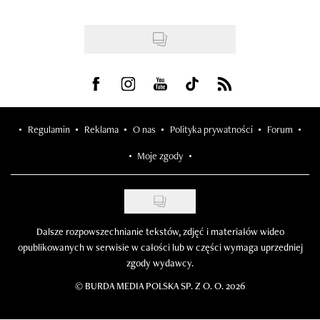
Visit us on Facebook
Visit us on Instagram
Visit us on Youtube
Visit us on Tiktok
Visit us on Rss
Regulamin
Reklama
O nas
Polityka prywatności
Forum
Moje zgody
Dalsze rozpowszechnianie tekstów, zdjęć i materiałów wideo
opublikowanych w serwisie w całości lub w części wymaga uprzedniej
zgody wydawcy.
©
BURDA MEDIA POLSKA SP. Z O. O. 2026