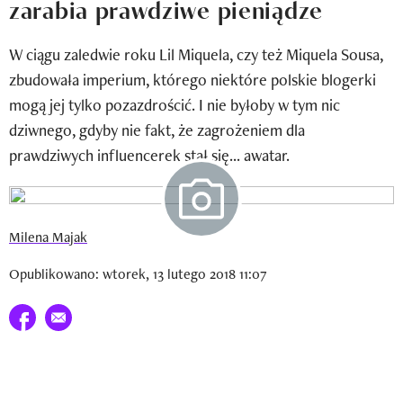
zarabia prawdziwe pieniądze
Newsletter
W ciągu zaledwie roku Lil Miquela, czy też Miquela Sousa,
Wizaz Summer Influ School
zbudowała imperium, którego niektóre polskie blogerki
Mój profil / Zarejestruj się
mogą jej tylko pozazdrościć. I nie byłoby w tym nic
dziwnego, gdyby nie fakt, że zagrożeniem dla
prawdziwych influencerek stał się... awatar.
Milena Majak
Opublikowano: wtorek, 13 lutego 2018 11:07
Udostępnij na facebook
E-mail do przyjaciela