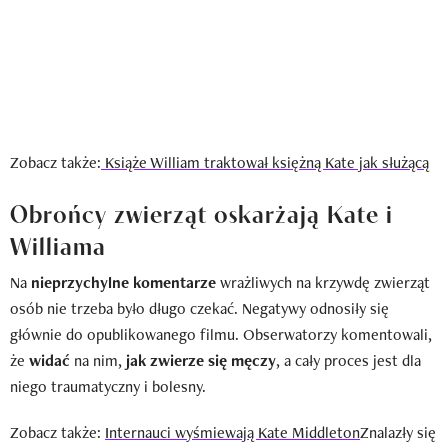
Zobacz także:
Książe William traktował księżną Kate jak służącą
Obrońcy zwierząt oskarżają Kate i
Williama
Na
nieprzychylne komentarze
wrażliwych na krzywdę zwierząt
osób nie trzeba było długo czekać. Negatywy odnosiły się
głównie do opublikowanego filmu. Obserwatorzy komentowali,
że
widać
na nim,
jak zwierze się męczy
, a cały proces jest dla
niego traumatyczny i bolesny.
Zobacz także:
Internauci wyśmiewają Kate Middleton
Znalazły się