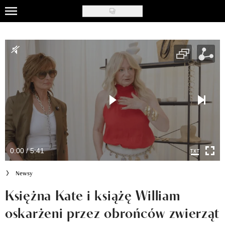
Skip
to
Uroda
main
content
Moda
Ślub i wesele
Styl życia
Nasze akcje
Inspiracje
0:00 / 5:41
Recenzje kosmetyków
Newsy
Klub Recenzentki
Księżna Kate i książę William
oskarżeni przez obrońców zwierząt
Newsy