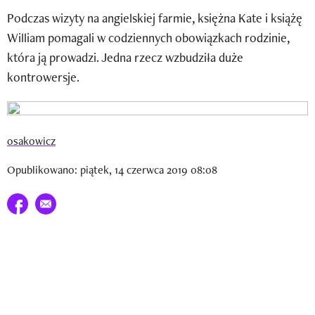
Newsletter
Podczas wizyty na angielskiej farmie, księżna Kate i książę
William pomagali w codziennych obowiązkach rodzinie,
Wizaz Summer Influ School
która ją prowadzi. Jedna rzecz wzbudziła duże
Mój profil / Zarejestruj się
kontrowersje.
osakowicz
Opublikowano: piątek, 14 czerwca 2019 08:08
Udostępnij na facebook
E-mail do przyjaciela