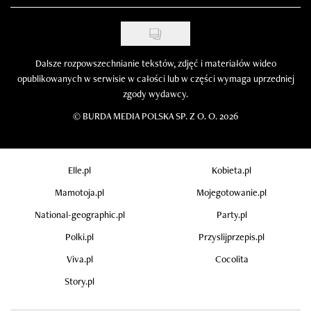
Dalsze rozpowszechnianie tekstów, zdjęć i materiałów wideo
opublikowanych w serwisie w całości lub w części wymaga uprzedniej
zgody wydawcy.
©
BURDA MEDIA POLSKA SP. Z O. O. 2026
Elle.pl
Kobieta.pl
Mamotoja.pl
Mojegotowanie.pl
National-geographic.pl
Party.pl
Polki.pl
Przyslijprzepis.pl
Viva.pl
Cocolita
Story.pl