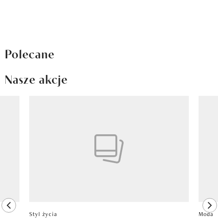
Polecane
Nasze akcje
Pokazywanie elementu 1 z 8
previous element
ne
Styl życia
Moda