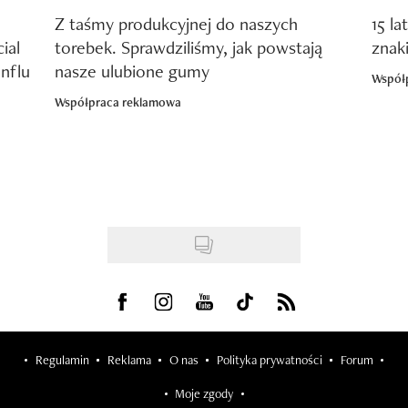
Z taśmy produkcyjnej do naszych
15 la
ial
torebek. Sprawdziliśmy, jak powstają
znak
nflu
nasze ulubione gumy
Współ
Współpraca reklamowa
Visit us on Facebook
Visit us on Instagram
Visit us on Youtube
Visit us on Tiktok
Visit us on Rss
Regulamin
Reklama
O nas
Polityka prywatności
Forum
Moje zgody