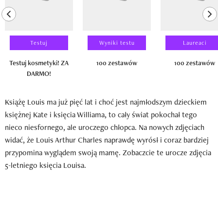
previous element
ne
Testuj
Wyniki testu
Laureaci
Testuj kosmetyki! ZA
100 zestawów
100 zestawów
DARMO!
Książę Louis ma już pięć lat i choć jest najmłodszym dzieckiem
księżnej Kate i księcia Williama, to cały świat pokochał tego
nieco niesfornego, ale uroczego chłopca. Na nowych zdjęciach
widać, że Louis Arthur Charles naprawdę wyrósł i coraz bardziej
przypomina wyglądem swoją mamę. Zobaczcie te urocze zdjęcia
5-letniego księcia Louisa.