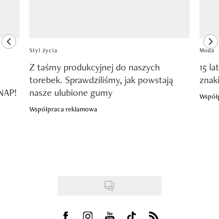
previous element
ne
Styl życia
Moda
Z taśmy produkcyjnej do naszych
15 la
torebek. Sprawdziliśmy, jak powstają
znak
SNAP!
nasze ulubione gumy
Współ
Współpraca reklamowa
Visit us on Facebook
Visit us on Instagram
Visit us on Youtube
Visit us on Tiktok
Visit us on Rss