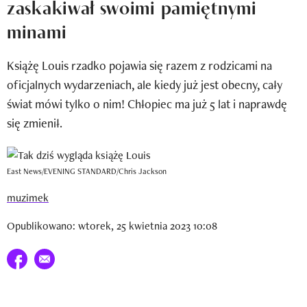
zaskakiwał swoimi pamiętnymi
Newsletter
minami
Wizaz Summer Influ School
Książę Louis rzadko pojawia się razem z rodzicami na
Mój profil / Zarejestruj się
oficjalnych wydarzeniach, ale kiedy już jest obecny, cały
świat mówi tylko o nim! Chłopiec ma już 5 lat i naprawdę
się zmienił.
East News/EVENING STANDARD/Chris Jackson
muzimek
Opublikowano: wtorek, 25 kwietnia 2023 10:08
Udostępnij na facebook
E-mail do przyjaciela