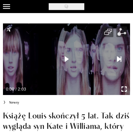
Skip
to
Uroda
main
content
Moda
Ślub i wesele
Styl życia
Nasze akcje
Inspiracje
0:00 / 2:03
Recenzje kosmetyków
Newsy
Klub Recenzentki
Książę Louis skończył 5 lat. Tak dziś
wygląda syn Kate i Williama, który
Newsy