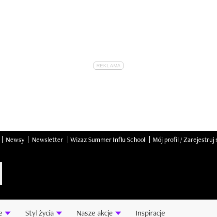
Newsy
Newsletter
Wizaz Summer Influ School
Mój profil / Zarejestruj 
e
Styl życia
Nasze akcje
Inspiracje