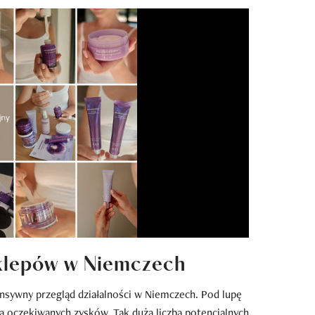
klepów w Niemczech
ensywny przegląd działalności w Niemczech. Pod lupę
szą oczekiwanych zysków. Tak duża liczba potencjalnych