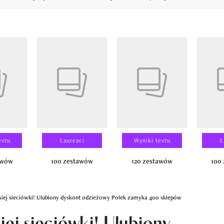
14
estu
Laureaci
Wyniki testu
L
awów
100 zestawów
120 zestawów
100
kiej sieciówki! Ulubiony dyskont odzieżowy Polek zamyka 400 sklepów
iej sieciówki! Ulubiony