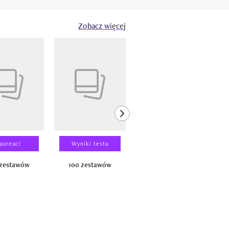
Zobacz więcej
next element
aureaci
Wyniki testu
Wyniki testu
 zestawów
100 zestawów
100 produktów