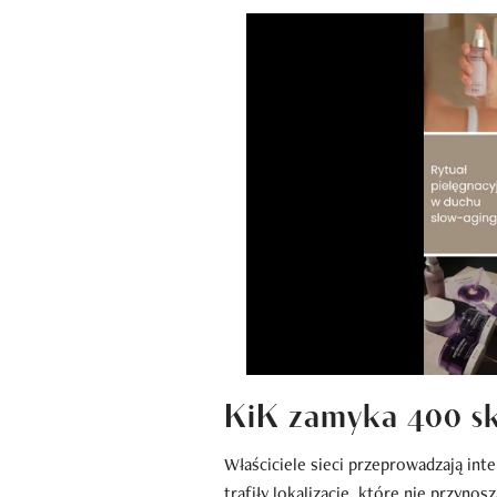
KiK zamyka 400 s
Właściciele sieci przeprowadzają int
trafiły lokalizacje, które nie przyno