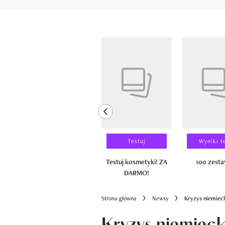
Pokazywanie elementów od 1 do 6 z 
previous element
Laureaci
Testuj
Wyniki t
100 zestawów
Testuj kosmetyki! ZA
100 zest
DARMO!
Strona główna
Newsy
Kryzys niemiec
Kryzys niemieck