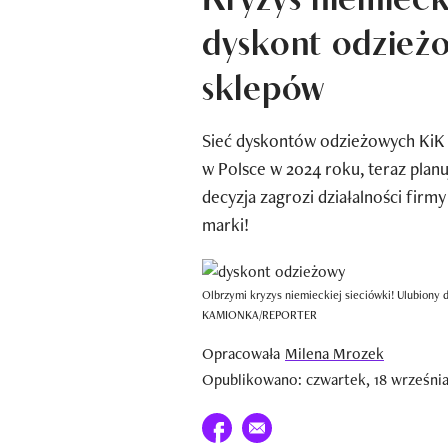
dyskont odzież
sklepów
Sieć dyskontów odzieżowych KiK z
w Polsce w 2024 roku, teraz plan
decyzja zagrozi działalności firm
marki!
Olbrzymi kryzys niemieckiej sieciówki! Ulubiony
KAMIONKA/REPORTER
Opracowała
Milena Mrozek
Opublikowano: czwartek, 18 września
Udostępnij na facebook
E-mail do przyjaciela