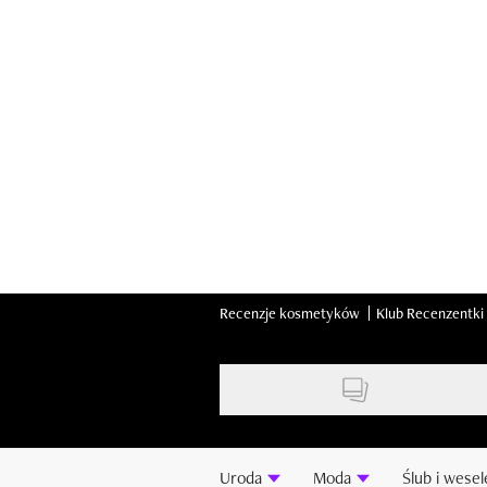
Skip
to
main
content
Recenzje kosmetyków
Klub Recenzentki
Uroda
Moda
Ślub i wesel