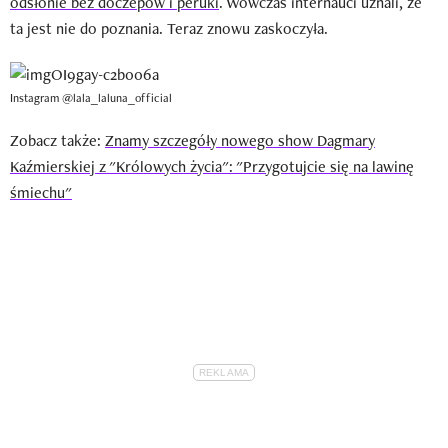
odsłonie bez doczepów i peruki
. Wówczas internauci uznali, że
ta jest nie do poznania. Teraz znowu zaskoczyła.
Instagram @lala_laluna_official
Zobacz także:
Znamy szczegóły nowego show Dagmary
Kaźmierskiej z "Królowych życia": "Przygotujcie się na lawinę
śmiechu"