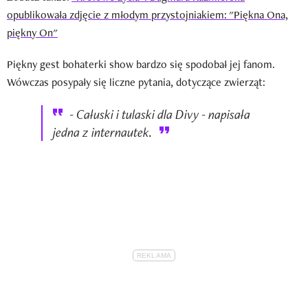
opublikowała zdjęcie z młodym przystojniakiem: "Piękna Ona,
piękny On"
Piękny gest bohaterki show bardzo się spodobał jej fanom.
Wówczas posypały się liczne pytania, dotyczące zwierząt:
- Całuski i tulaski dla Divy - napisała
jedna z internautek.