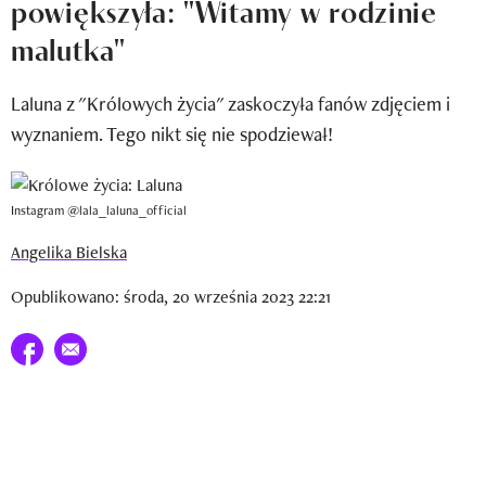
powiększyła: "Witamy w rodzinie
Newsletter
malutka"
Wizaz Summer Influ School
Laluna z "Królowych życia" zaskoczyła fanów zdjęciem i
Mój profil / Zarejestruj się
wyznaniem. Tego nikt się nie spodziewał!
Instagram @lala_laluna_official
Angelika Bielska
Opublikowano: środa, 20 września 2023 22:21
Udostępnij na facebook
E-mail do przyjaciela