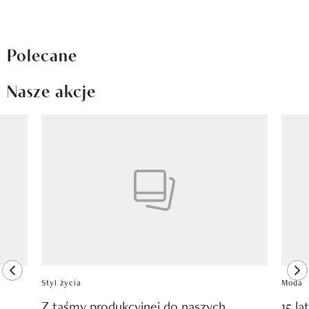
Polecane
Nasze akcje
Pokazywanie elementu 1 z 8
previous element
ne
Styl życia
Moda
Z taśmy produkcyjnej do naszych
15 la