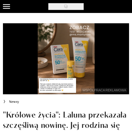
Skip
to
Uroda
main
content
Moda
Ślub i wesele
Styl życia
Nasze akcje
Inspiracje
WSPÓŁPRACA REKLAMOWA
Recenzje kosmetyków
Newsy
Klub Recenzentki
"Królowe życia": Laluna przekazała
szczęśliwą nowinę. Jej rodzina się
Newsy