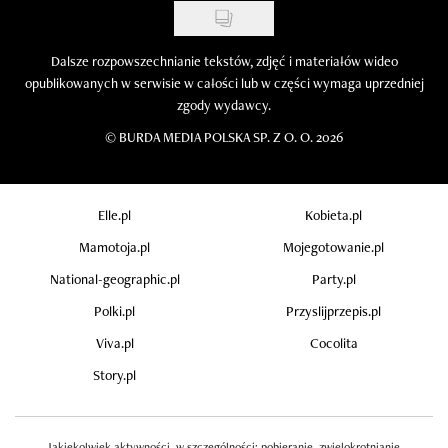
Dalsze rozpowszechnianie tekstów, zdjęć i materiałów wideo
opublikowanych w serwisie w całości lub w części wymaga uprzedniej
zgody wydawcy.
©
BURDA MEDIA POLSKA SP. Z O. O. 2026
Elle.pl
Kobieta.pl
Mamotoja.pl
Mojegotowanie.pl
National-geographic.pl
Party.pl
Polki.pl
Przyslijprzepis.pl
Viva.pl
Cocolita
Story.pl
Jakiekolwiek aktywności, w szczególności: pobieranie, zwielokrotnianie,