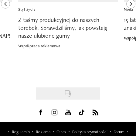
previous element
ne
Styl życia
Moda
Z taśmy produkcyjnej do naszych
15 la
torebek. Sprawdziliśmy, jak powstają
znak
SNAP!
nasze ulubione gumy
Współ
Współpraca reklamowa
Visit us on Facebook
Visit us on Instagram
Visit us on Youtube
Visit us on Tiktok
Visit us on Rss
Regulamin
Reklama
O nas
Polityka prywatności
Forum