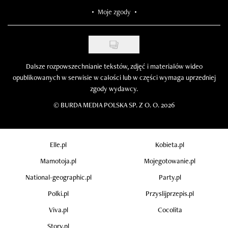
Moje zgody
Dalsze rozpowszechnianie tekstów, zdjęć i materiałów wideo
opublikowanych w serwisie w całości lub w części wymaga uprzedniej
zgody wydawcy.
©
BURDA MEDIA POLSKA SP. Z O. O. 2026
Elle.pl
Kobieta.pl
Mamotoja.pl
Mojegotowanie.pl
National-geographic.pl
Party.pl
Polki.pl
Przyslijprzepis.pl
Viva.pl
Cocolita
Story.pl