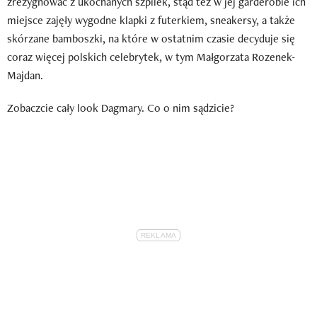
zrezygnować z ukochanych szpilek, stąd też w jej garderobie ich
miejsce zajęły wygodne klapki z futerkiem, sneakersy, a także
skórzane bamboszki, na które w ostatnim czasie decyduje się
coraz więcej polskich celebrytek, w tym Małgorzata Rozenek-
Majdan.
Zobaczcie cały look Dagmary. Co o nim sądzicie?