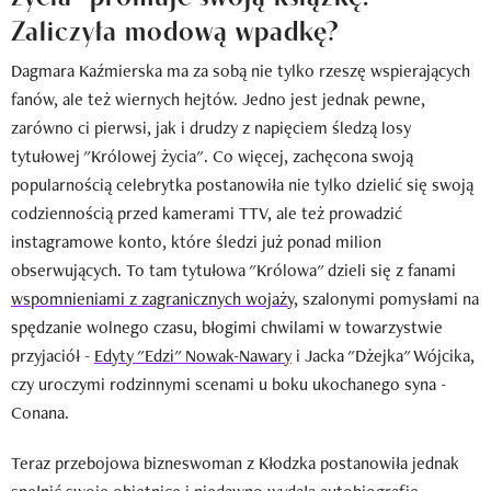
Zaliczyła modową wpadkę?
Dagmara Kaźmierska ma za sobą nie tylko rzeszę wspierających
fanów, ale też wiernych hejtów. Jedno jest jednak pewne,
zarówno ci pierwsi, jak i drudzy z napięciem śledzą losy
tytułowej "Królowej życia". Co więcej, zachęcona swoją
popularnością celebrytka postanowiła nie tylko dzielić się swoją
codziennością przed kamerami TTV, ale też prowadzić
instagramowe konto, które śledzi już ponad milion
obserwujących. To tam tytułowa "Królowa" dzieli się z fanami
wspomnieniami z zagranicznych wojaży
, szalonymi pomysłami na
spędzanie wolnego czasu, błogimi chwilami w towarzystwie
przyjaciół -
Edyty "Edzi" Nowak-Nawary
i Jacka "Dżejka" Wójcika,
czy uroczymi rodzinnymi scenami u boku ukochanego syna -
Conana.
Teraz przebojowa bizneswoman z Kłodzka postanowiła jednak