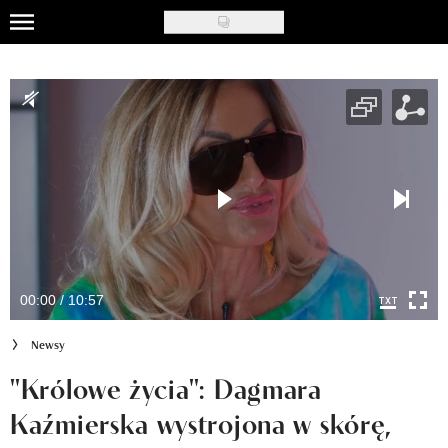
Skip
to
Uroda
main
content
Moda
Ślub i wesele
Styl życia
Nasze akcje
Inspiracje
00:00 / 10:57
Recenzje kosmetyków
Newsy
Klub Recenzentki
"Królowe życia": Dagmara
Kaźmierska wystrojona w skórę,
Newsy