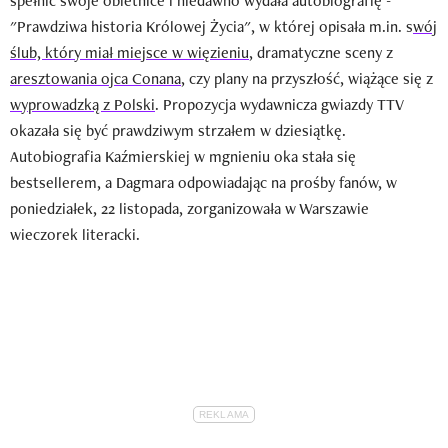
spełnić swoje obietnice i niedawno wydała autobiografię -
"Prawdziwa historia Królowej Życia", w której opisała m.in. s
wój
ślub, który miał miejsce w więzieniu
, dramatyczne sceny z
aresztowania ojca Conana
, czy plany na przyszłość, wiążące się z
wyprowadzką z Polski
. Propozycja wydawnicza gwiazdy TTV
okazała się być prawdziwym strzałem w dziesiątkę.
Autobiografia Kaźmierskiej w mgnieniu oka stała się
bestsellerem, a Dagmara odpowiadając na prośby fanów, w
poniedziałek, 22 listopada, zorganizowała w Warszawie
wieczorek literacki.