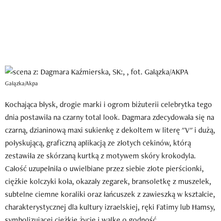
Gałązka/Akpa
Kochająca błysk, drogie marki i ogrom biżuterii celebrytka tego
dnia postawiła na czarny total look. Dagmara zdecydowała się na
czarną, dzianinową maxi sukienkę z dekoltem w literę "V" i dużą,
połyskującą, graficzną aplikacją ze złotych cekinów, którą
zestawiła ze skórzaną kurtką z motywem skóry krokodyla.
Całość uzupełniła o uwielbiane przez siebie złote pierścionki,
ciężkie kolczyki koła, okazały zegarek, bransoletkę z muszelek,
subtelne ciemne koraliki oraz łańcuszek z zawieszką w kształcie,
charakterystycznej dla kultury izraelskiej, ręki Fatimy lub Hamsy,
symbolizującej ciężkie życie i walkę o godność.