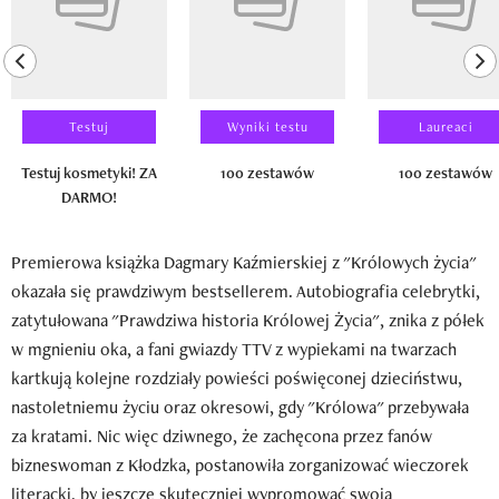
previous element
ne
Testuj
Wyniki testu
Laureaci
Testuj kosmetyki! ZA
100 zestawów
100 zestawów
DARMO!
Premierowa książka Dagmary Kaźmierskiej z "Królowych życia"
okazała się prawdziwym bestsellerem. Autobiografia celebrytki,
zatytułowana "Prawdziwa historia Królowej Życia", znika z półek
w mgnieniu oka, a fani gwiazdy TTV z wypiekami na twarzach
kartkują kolejne rozdziały powieści poświęconej dzieciństwu,
nastoletniemu życiu oraz okresowi, gdy "Królowa" przebywała
za kratami. Nic więc dziwnego, że zachęcona przez fanów
bizneswoman z Kłodzka, postanowiła zorganizować wieczorek
literacki, by jeszcze skuteczniej wypromować swoją