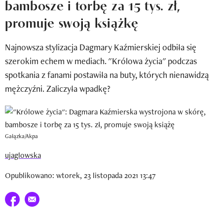
bambosze i torbę za 15 tys. zł,
Newsletter
promuje swoją książkę
Wizaz Summer Influ School
Najnowsza stylizacja Dagmary Kaźmierskiej odbiła się
Mój profil / Zarejestruj się
szerokim echem w mediach. "Królowa życia" podczas
spotkania z fanami postawiła na buty, których nienawidzą
mężczyźni. Zaliczyła wpadkę?
Gałązka/Akpa
ujaglowska
Opublikowano: wtorek, 23 listopada 2021 13:47
Udostępnij na facebook
E-mail do przyjaciela