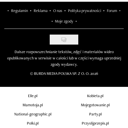
Regulamin
Reklama
O nas
Polityka prywatności
Forum
Moje zgody
Dalsze rozpowszechnianie tekstów, zdjęć i materiałów wideo
opublikowanych w serwisie w całości lub w części wymaga uprzedniej
zgody wydawcy.
©
BURDA MEDIA POLSKA SP. Z O. O. 2026
Elle.pl
Kobieta.pl
Mamotoja.pl
Mojegotowanie.pl
National-geographic.pl
Party.pl
Polki.pl
Przyslijprzepis.pl