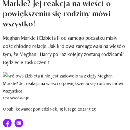
Markle? Jej reakcja na wieści o
Newsletter
powiększeniu się rodziny mówi
Wizaz Summer Influ School
wszystko!
Mój profil / Zarejestruj się
Meghan Markle i Elżbieta II od samego początku miały
dość chłodne relacje. Jak królowa zareagowała na wieść o
tym, że Meghan i Harry po raz kolejny zostaną rodzicami?
Będziecie zaskoczeni!
East News/ONS.pl
Opublikowano: poniedziałek, 15 lutego 2021 15:25
Udostępnij na facebook
E-mail do przyjaciela