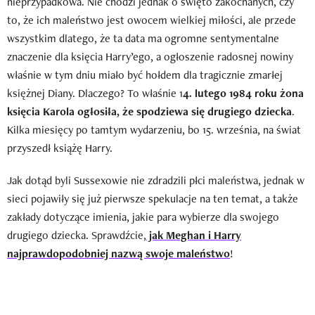
nieprzypadkowa. Nie chodzi jednak o święto zakochanych, czy
to, że ich maleństwo jest owocem wielkiej miłości, ale przede
wszystkim dlatego, że ta data ma ogromne sentymentalne
znaczenie dla księcia Harry’ego, a ogłoszenie radosnej nowiny
właśnie w tym dniu miało być hołdem dla tragicznie zmarłej
księżnej Diany. Dlaczego? To właśnie 1
4. lutego 1984 roku żona
księcia Karola ogłosiła, że spodziewa się drugiego dziecka
.
Kilka miesięcy po tamtym wydarzeniu, bo 15. września, na świat
przyszedł książę Harry.
Jak dotąd byli Sussexowie nie zdradzili płci maleństwa, jednak w
sieci pojawiły się już pierwsze spekulacje na ten temat, a także
zakłady dotyczące imienia, jakie para wybierze dla swojego
drugiego dziecka. Sprawdźcie,
jak Meghan i Harry
najprawdopodobniej nazwą swoje maleństwo
!