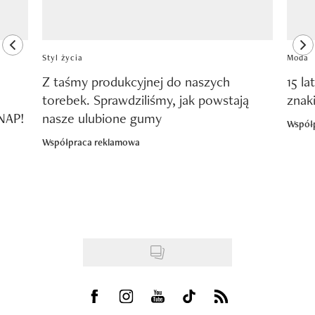
previous element
ne
Styl życia
Moda
Z taśmy produkcyjnej do naszych
15 la
torebek. Sprawdziliśmy, jak powstają
znak
SNAP!
nasze ulubione gumy
Współ
Współpraca reklamowa
Visit us on Facebook
Visit us on Instagram
Visit us on Youtube
Visit us on Tiktok
Visit us on Rss