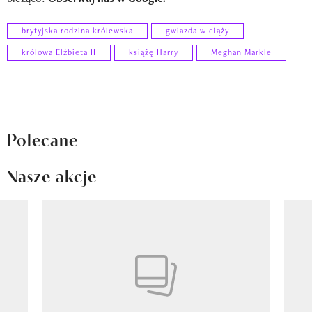
brytyjska rodzina królewska
gwiazda w ciąży
królowa Elżbieta II
książę Harry
Meghan Markle
Polecane
Nasze akcje
Pokazywanie elementu 1 z 8