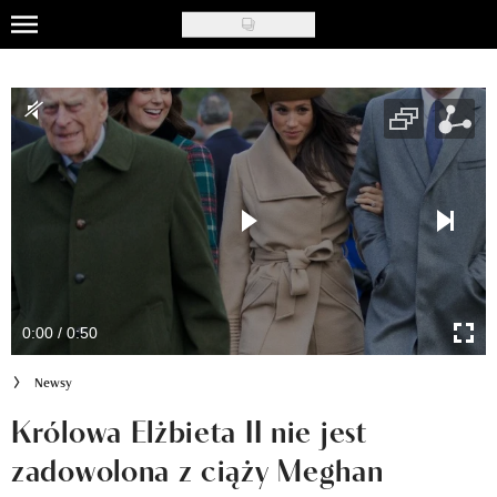
Skip
to
Uroda
main
content
Moda
Ślub i wesele
Styl życia
Nasze akcje
Inspiracje
0:00 / 0:50
Recenzje kosmetyków
Newsy
Klub Recenzentki
Królowa Elżbieta II nie jest
zadowolona z ciąży Meghan
Newsy