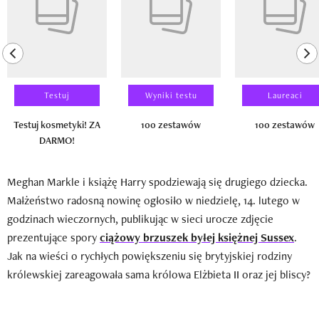
previous element
ne
Testuj
Wyniki testu
Laureaci
Testuj kosmetyki! ZA
100 zestawów
100 zestawów
DARMO!
Meghan Markle i książę Harry spodziewają się drugiego dziecka.
Małżeństwo radosną nowinę ogłosiło w niedzielę, 14. lutego w
godzinach wieczornych, publikując w sieci urocze zdjęcie
prezentujące spory
ciążowy brzuszek byłej księżnej Sussex
.
Jak na wieści o rychłych powiększeniu się brytyjskiej rodziny
królewskiej zareagowała sama królowa Elżbieta II oraz jej bliscy?