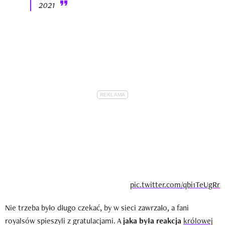
2021
pic.twitter.com/qbi1TeUgRr
Nie trzeba było długo czekać, by w sieci zawrzało, a fani
royalsów spieszyli z gratulacjami. A
jaka była
reakcja
królowej