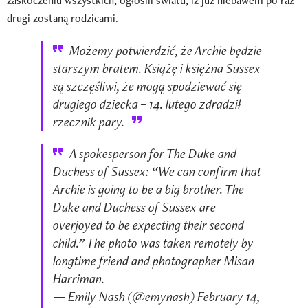
zaskoczeniu wszystkich, ogłosili światu, iż już niebawem po raz
drugi zostaną rodzicami.
Możemy potwierdzić, że Archie będzie
starszym bratem. Książę i księżna Sussex
są szczęśliwi, że mogą spodziewać się
drugiego dziecka – 14. lutego zdradził
rzecznik pary.
A spokesperson for The Duke and
Duchess of Sussex: “We can confirm that
Archie is going to be a big brother. The
Duke and Duchess of Sussex are
overjoyed to be expecting their second
child.” The photo was taken remotely by
longtime friend and photographer Misan
Harriman.
— Emily Nash (@emynash) February 14,