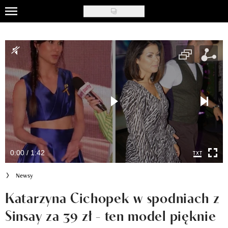
Skip
to
Uroda
main
content
Moda
Ślub i wesele
Styl życia
Nasze akcje
Inspiracje
0:00 / 1:42
Recenzje kosmetyków
Newsy
Klub Recenzentki
Katarzyna Cichopek w spodniach z
Sinsay za 39 zł - ten model pięknie
Newsy