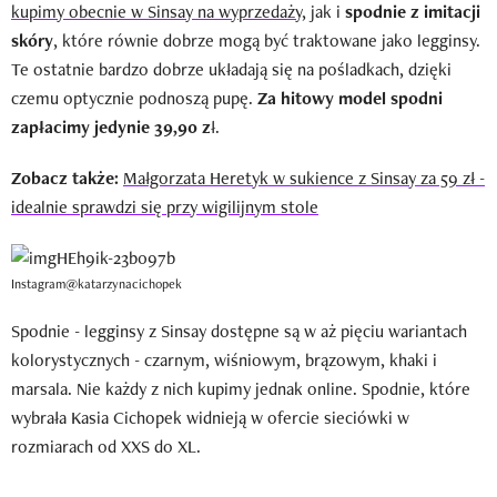
kupimy obecnie w Sinsay na wyprzedaży
, jak i
spodnie z imitacji
skóry
, które równie dobrze mogą być traktowane jako legginsy.
Te ostatnie bardzo dobrze układają się na pośladkach, dzięki
czemu optycznie podnoszą pupę.
Za hitowy model spodni
zapłacimy jedynie 39,90 z
ł.
Zobacz także:
Małgorzata Heretyk w sukience z Sinsay za 59 zł -
idealnie sprawdzi się przy wigilijnym stole
Instagram@katarzynacichopek
Spodnie - legginsy z Sinsay dostępne są w aż pięciu wariantach
kolorystycznych - czarnym, wiśniowym, brązowym, khaki i
marsala. Nie każdy z nich kupimy jednak online. Spodnie, które
wybrała Kasia Cichopek widnieją w ofercie sieciówki w
rozmiarach od XXS do XL.