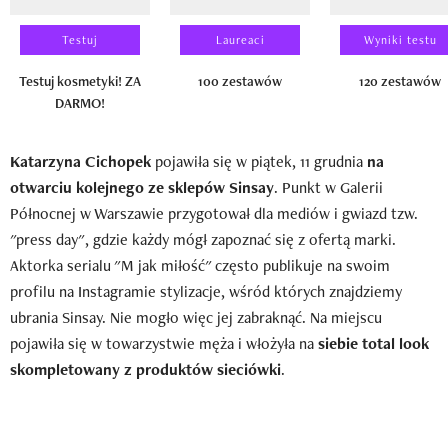
Testuj
Laureaci
Wyniki testu
Testuj kosmetyki! ZA
100 zestawów
120 zestawów
DARMO!
Katarzyna Cichopek
pojawiła się w piątek, 11 grudnia
na
otwarciu kolejnego ze sklepów Sinsay
. Punkt w Galerii
Północnej w Warszawie przygotował dla mediów i gwiazd tzw.
"press day", gdzie każdy mógł zapoznać się z ofertą marki.
Aktorka serialu "M jak miłość" często publikuje na swoim
profilu na Instagramie stylizacje, wśród których znajdziemy
ubrania Sinsay. Nie mogło więc jej zabraknąć. Na miejscu
pojawiła się w towarzystwie męża i włożyła na
siebie total look
skompletowany z produktów sieciówki
.