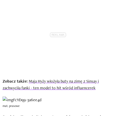
Zobacz także:
Maja Hyży włożyła buty na zimę z Sinsay i
zachwyciła fanki - ten model to hit wśród influencerek
mat. prasowe