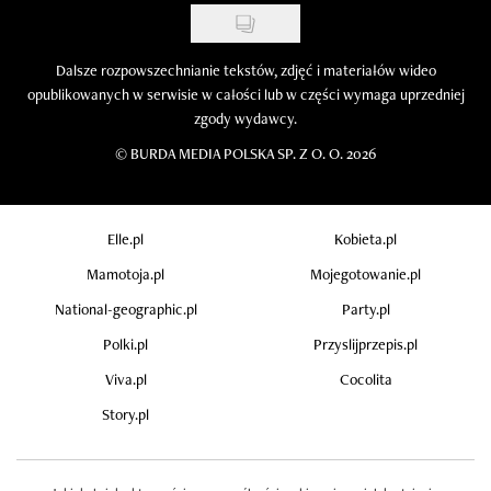
Dalsze rozpowszechnianie tekstów, zdjęć i materiałów wideo
opublikowanych w serwisie w całości lub w części wymaga uprzedniej
zgody wydawcy.
©
BURDA MEDIA POLSKA SP. Z O. O. 2026
Elle.pl
Kobieta.pl
Mamotoja.pl
Mojegotowanie.pl
National-geographic.pl
Party.pl
Polki.pl
Przyslijprzepis.pl
Viva.pl
Cocolita
Story.pl