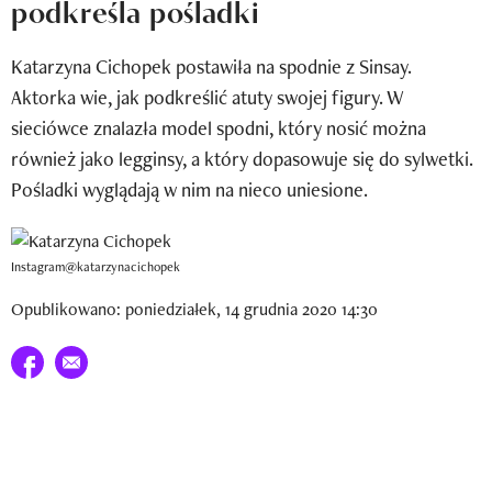
podkreśla pośladki
Newsletter
Katarzyna Cichopek postawiła na spodnie z Sinsay.
Wizaz Summer Influ School
Aktorka wie, jak podkreślić atuty swojej figury. W
Mój profil / Zarejestruj się
sieciówce znalazła model spodni, który nosić można
również jako legginsy, a który dopasowuje się do sylwetki.
Pośladki wyglądają w nim na nieco uniesione.
Instagram@katarzynacichopek
Opublikowano: poniedziałek, 14 grudnia 2020 14:30
Udostępnij na facebook
E-mail do przyjaciela