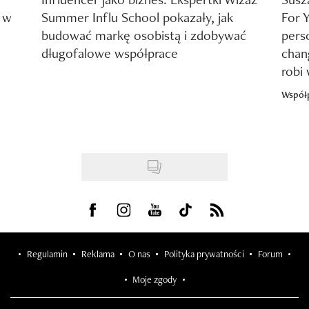
y w
Summer Influ School pokazały, jak
For 
budować markę osobistą i zdobywać
pers
długofalowe współprace
chang
robi
Współ
Visit us on Facebook
Visit us on Instagram
Visit us on Youtube
Visit us on Tiktok
Visit us on Rss
Regulamin
Reklama
O nas
Polityka prywatności
Forum
Moje zgody