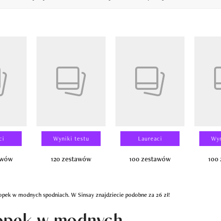
14
ci
Wyniki testu
Laureaci
Wyn
awów
120 zestawów
100 zestawów
100
opek w modnych spodniach. W Sinsay znajdziecie podobne za 26 zł!
hopek w modnych