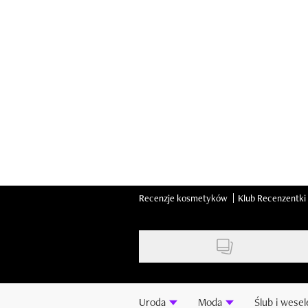
Skip
to
main
content
Recenzje kosmetyków
Klub Recenzentki
Uroda
Moda
Ślub i wesel