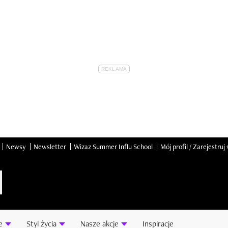
Newsy
Newsletter
Wizaz Summer Influ School
Mój profil / Zarejestruj 
e
Styl życia
Nasze akcje
Inspiracje