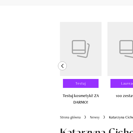
Pokazywanie elementów od 1 do 6 z 
previous element
Wyniki testu
Testuj
Laurea
100 zestawów
Testuj kosmetyki! ZA
100 zest
DARMO!
Strona główna
Newsy
Katarzyna Cich
Katarzyna Cic