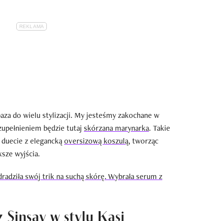
baza do wielu stylizacji. My jesteśmy zakochane w
zupełnieniem będzie tutaj
skórzana marynarka
. Takie
w duecie z elegancką
oversizową koszulą,
tworząc
ksze wyjścia.
radziła swój trik na suchą skórę. Wybrała serum z
 Sinsay w stylu Kasi