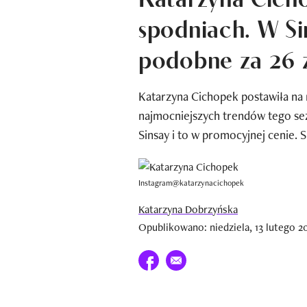
spodniach. W Si
podobne za 26 z
Katarzyna Cichopek postawiła na m
najmocniejszych trendów tego se
Sinsay i to w promocyjnej cenie.
Instagram@katarzynacichopek
Katarzyna Dobrzyńska
Opublikowano: niedziela, 13 lutego 20
Udostępnij na facebook
E-mail do przyjaciela