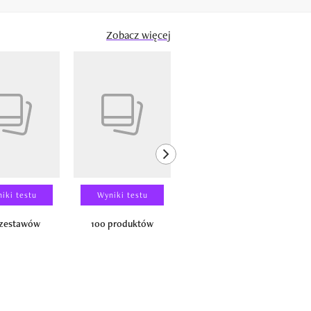
Zobacz więcej
next element
iki testu
Wyniki testu
Wyniki testu
 zestawów
100 produktów
150 zestawów