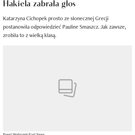
Hakiela zabrała głos
Newsletter
Katarzyna Cichopek prosto ze słonecznej Grecji
Wizaz Summer Influ School
postanowiła odpowiedzieć Pauline Smaszcz. Jak zawsze,
Mój profil / Zarejestruj się
zrobiła to z wielką klasą.
Pawel Wodzynski/East News