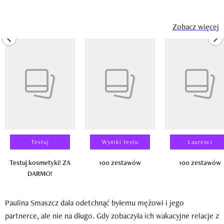
Zobacz więcej
previous element
ne
Pokazywanie elementu 1 z 14
Testuj
Wyniki testu
Laureaci
Testuj kosmetyki! ZA
100 zestawów
100 zestawów
DARMO!
Paulina Smaszcz dała odetchnąć byłemu mężowi i jego
partnerce, ale nie na długo. Gdy zobaczyła ich wakacyjne relacje z