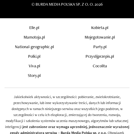
©
BURDA MEDIA POLSKA SP. Z O. O. 2026
Elle.pl
Kobieta.pl
Mamotoja.pl
Mojegotowanie.pl
National-geographic.pl
Party.pl
Polki.pl
Przyslijprzepis.pl
Viva.pl
Cocolita
Story.pl
Jakiekolwiek aktywności, w szczególności: pobieranie, zwielokrotnianie,
przechowywanie, lub inne wykorzystywanie treści, danych lub informacji
dostępnych w ramach niniejszego serwisu oraz wszystkich jego podstron, w
szczególności w celu ich eksploracji, zmierzającej do tworzenia, rozwoju,
modyfikacji i szkolenia systemów uczenia maszynowego, algorytmów lub sztucznej
inteligencji
jest zabronione oraz wymaga uprzedniej, jednoznacznie wyrażonej
zgody administratora serwisu – Burda Media Polska sp. z o.o.
Obowiązek