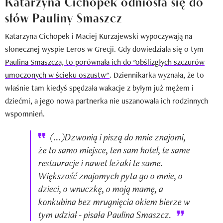
Katarzyna Cichopek odniosła się do
słów Pauliny Smaszcz
Katarzyna Cichopek i Maciej Kurzajewski wypoczywają na
słonecznej wyspie Leros w Grecji. Gdy dowiedziała się o tym
Paulina Smaszcza, to porównała ich do "obślizgłych szczurów
umoczonych w ścieku oszustw"
. Dziennikarka wyznała, że to
właśnie tam kiedyś spędzała wakacje z byłym już mężem i
dziećmi, a jego nowa partnerka nie uszanowała ich rodzinnych
wspomnień.
(...)Dzwonią i piszą do mnie znajomi,
że to samo miejsce, ten sam hotel, te same
restauracje i nawet leżaki te same.
Większość znajomych pyta go o mnie, o
dzieci, o wnuczkę, o moją mamę, a
konkubina bez mrugnięcia okiem bierze w
tym udział - pisała Paulina Smaszcz.