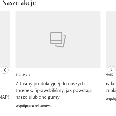
Nasze akcje
Pokazywanie elementu 1 z 8
previous element
ne
Styl życia
Moda
Z taśmy produkcyjnej do naszych
15 la
torebek. Sprawdziliśmy, jak powstają
znak
SNAP!
nasze ulubione gumy
Współ
Współpraca reklamowa