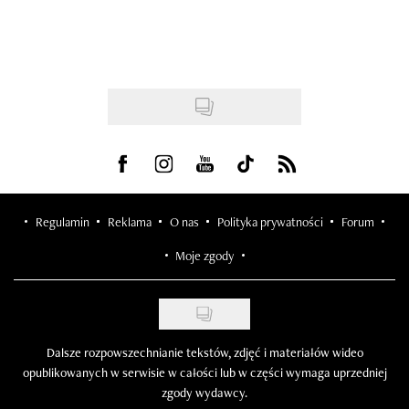
Visit us on Facebook
Visit us on Instagram
Visit us on Youtube
Visit us on Tiktok
Visit us on Rss
Regulamin
Reklama
O nas
Polityka prywatności
Forum
Moje zgody
Dalsze rozpowszechnianie tekstów, zdjęć i materiałów wideo
opublikowanych w serwisie w całości lub w części wymaga uprzedniej
zgody wydawcy.