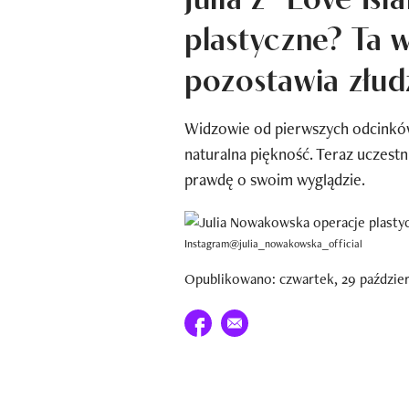
plastyczne? Ta 
pozostawia złu
Widzowie od pierwszych odcinków 
naturalna piękność. Teraz uczestn
prawdę o swoim wyglądzie.
Instagram@julia_nowakowska_official
Opublikowano: czwartek, 29 paździer
Udostępnij na facebook
E-mail do przyjaciela