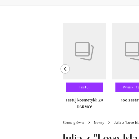
Pokazywanie elementów od 1 do 6 z 
previous element
Laureaci
Testuj
Wyniki t
100 zestawów
Testuj kosmetyki! ZA
100 zest
DARMO!
Strona główna
Newsy
Julia z "Love I
Julia z "Love Is