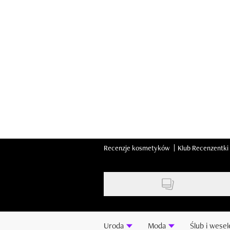
Skip
to
main
content
Recenzje kosmetyków
Klub Recenzentki
Uroda
Moda
Ślub i wesel