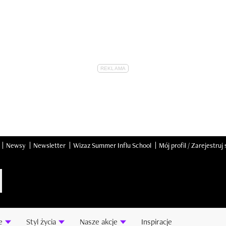
Newsy
Newsletter
Wizaz Summer Influ School
Mój profil / Zarejestruj 
e
Styl życia
Nasze akcje
Inspiracje