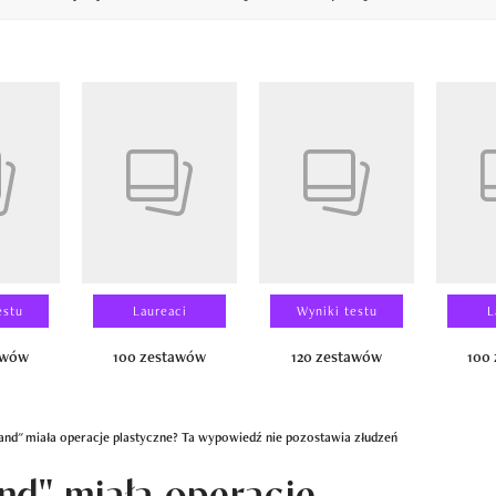
14
estu
Laureaci
Wyniki testu
L
awów
100 zestawów
120 zestawów
100
sland" miała operacje plastyczne? Ta wypowiedź nie pozostawia złudzeń
land" miała operacje