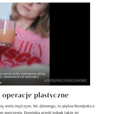
WSPÓŁPRACA REKLAMOWA
 operacje plastyczne
się wielu mężczyzn. Nic dziwnego, to piękna blondynka o
m spojrzeniu. Dominika urzekł jednak także jej