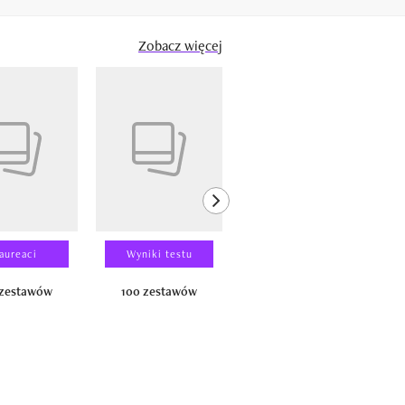
Zobacz więcej
next element
aureaci
Wyniki testu
Wyniki testu
 zestawów
100 zestawów
100 produktów