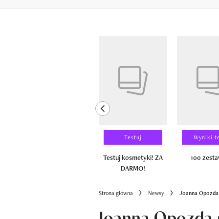
Pokazywanie elementów od 1 do 6 z 
previous element
Laureaci
Testuj
Wyniki t
100 zestawów
Testuj kosmetyki! ZA
100 zest
DARMO!
Strona główna
Newsy
Joanna Opozda s
Joanna Opozda s