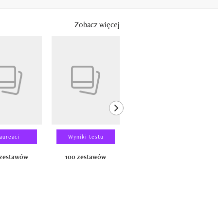
Zobacz więcej
next element
aureaci
Wyniki testu
Wyniki testu
 zestawów
100 zestawów
100 produktów