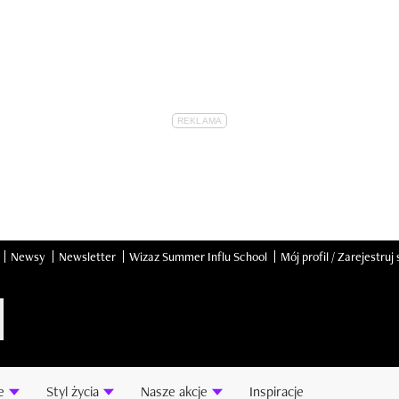
Newsy
Newsletter
Wizaz Summer Influ School
Mój profil / Zarejestruj 
e
Styl życia
Nasze akcje
Inspiracje