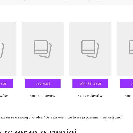
14
estu
Laureaci
Wyniki testu
L
awów
100 zestawów
120 zestawów
100
zczerze o swojej chorobie: "Dziś już wiem, że to nie ja powinnam się wstydzić"
zczerze o swojej