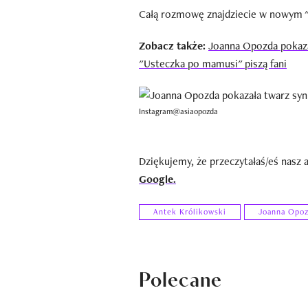
Całą rozmowę znajdziecie w nowym "P
Zobacz także:
Joanna Opozda pokaza
"Usteczka po mamusi" piszą fani
Instagram@asiaopozda
Dziękujemy, że przeczytałaś/eś nasz 
Google.
Antek Królikowski
Joanna Opo
Polecane