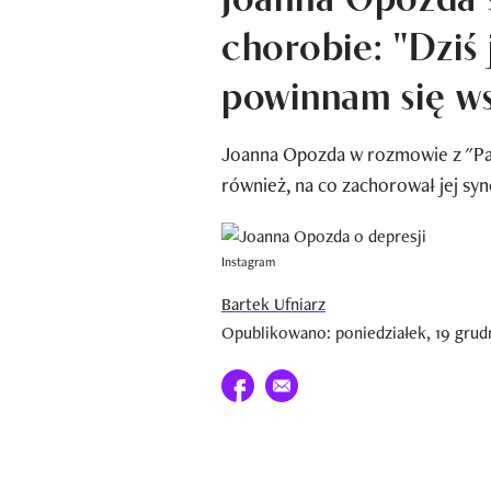
chorobie: "Dziś 
powinnam się ws
Joanna Opozda w rozmowie z "Part
również, na co zachorował jej syn
Instagram
Bartek Ufniarz
Opublikowano: poniedziałek, 19 grud
Udostępnij na facebook
E-mail do przyjaciela