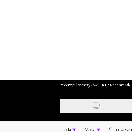
Skip
to
main
content
Recenzje kosmetyków
Klub Recenzentki
Uroda
Moda
Ślub i wesel