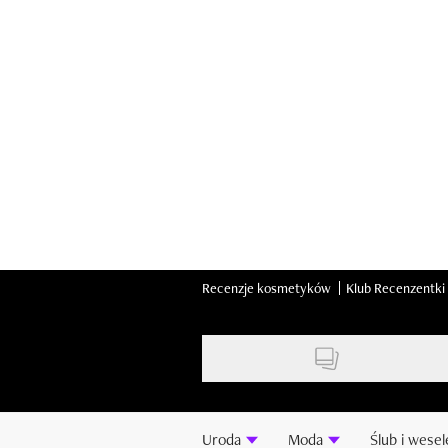
Skip
to
main
content
Recenzje kosmetyków
Klub Recenzentki
Uroda
Moda
Ślub i wesel