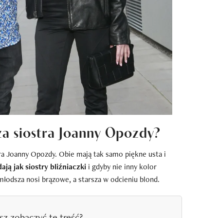
za siostra Joanny Opozdy?
a Joanny Opozdy. Obie mają tak samo piękne usta i
ają jak siostry bliźniaczki
i gdyby nie inny kolor
młodsza nosi brązowe, a starsza w odcieniu blond.
sz zobaczyć tę treść?