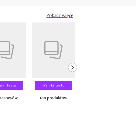
Zobacz więcej
next element
iki testu
Wyniki testu
Wyniki testu
 zestawów
100 produktów
150 zestawów