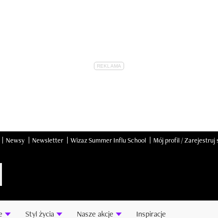
Newsy
Newsletter
Wizaz Summer Influ School
Mój profil / Zarejestruj 
e
Styl życia
Nasze akcje
Inspiracje