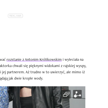
ować
rozstanie z Antonim Królikowskim
i wyleciała na
aktorka chwali się pięknymi widokami z rajskiej wyspy,
i jej partnerem. Aż trudno w to uwierzyć, ale mimo iż
lądają jak dwie krople wody.