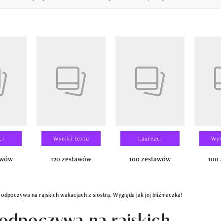
14
ci
Wyniki testu
Laureaci
Wyn
awów
120 zestawów
100 zestawów
100
dpoczywa na rajskich wakacjach z siostrą. Wygląda jak jej bliźniaczka!
odpoczywa na rajskich