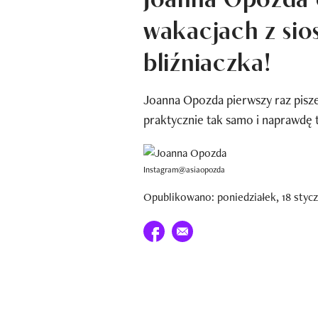
wakacjach z sios
bliźniaczka!
Joanna Opozda pierwszy raz pisze
praktycznie tak samo i naprawdę 
Instagram@asiaopozda
Opublikowano: poniedziałek, 18 styczn
Udostępnij na facebook
E-mail do przyjaciela