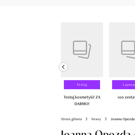
Pokazywanie elementów od 1 do 6 z 
previous element
Wyniki testu
Testuj
Laurea
100 zestawów
Testuj kosmetyki! ZA
100 zest
DARMO!
Strona główna
Newsy
Joanna Opozda o
Joanna Opozda 