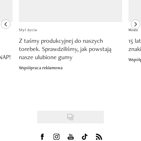
previous element
ne
Styl życia
Moda
Z taśmy produkcyjnej do naszych
15 la
torebek. Sprawdziliśmy, jak powstają
znak
SNAP!
nasze ulubione gumy
Współ
Współpraca reklamowa
Visit us on Facebook
Visit us on Instagram
Visit us on Youtube
Visit us on Tiktok
Visit us on Rss