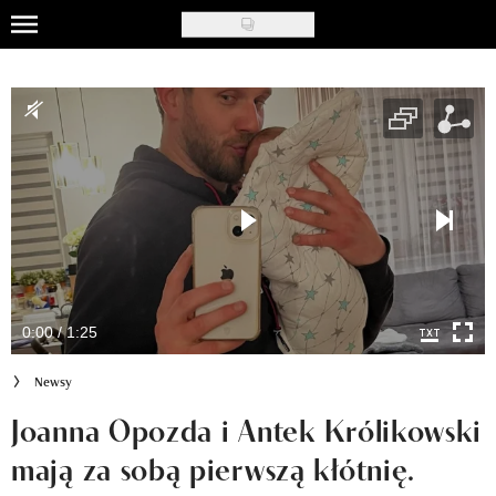
Skip
to
Uroda
main
content
Moda
Ślub i wesele
Styl życia
Nasze akcje
Inspiracje
0:00 / 1:25
Recenzje kosmetyków
Newsy
Klub Recenzentki
Joanna Opozda i Antek Królikowski
mają za sobą pierwszą kłótnię.
Newsy