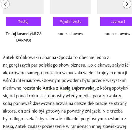
previous element
ne
Testuj
Wyniki testu
Laureaci
Testuj kosmetyki! ZA
100 zestawów
100 zestawów
DARMO!
Antek Królikowski i Joanna Opozda to obecnie jedna z
najgorętszych par polskiego show biznesu. Co ciekawe, zażyłość
aktorów od samego początku wzbudzała wiele skrajnych emocji
wśród internautów. Głównym powodem było przede wszystkim
niedawne
rozstanie Antka z Kasią Dąbrowską
, z którą spotykał
się od ponad roku. Jak donosiły wtedy media, para zerwała ze
sobą ponieważ dziewczyna liczyła na dalsze deklaracje ze strony
aktora, on zaś nie był gotowy na poważny związek. Nie trzeba
było długo czekać, by zaledwie kilka dni po głośnym rozstaniu z
Kasią, Antek znalazł pocieszenie w ramionach innej zjawiskowej