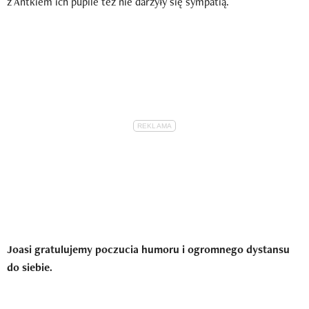
z Antkiem ich pupile też nie darzyły się sympatią.
Joasi gratulujemy poczucia humoru i ogromnego dystansu
do siebie.