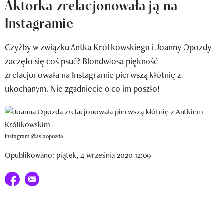
Aktorka zrelacjonowała ją na
Newsletter
Instagramie
Wizaz Summer Influ School
Czyżby w związku Antka Królikowskiego i Joanny Opozdy
Mój profil / Zarejestruj się
zaczęło się coś psuć? Blondwłosa piękność
zrelacjonowała na Instagramie pierwszą kłótnię z
ukochanym. Nie zgadniecie o co im poszło!
Instagram @asiaopozda
Opublikowano: piątek, 4 września 2020 12:09
Udostępnij na facebook
E-mail do przyjaciela