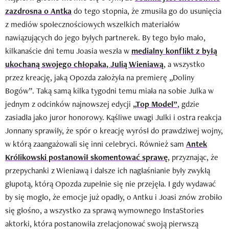
zazdrosna o Antka
do tego stopnia, że zmusiła go do usunięcia
z mediów społecznościowych wszelkich materiałów
nawiązujących do jego byłych partnerek. By tego było mało,
kilkanaście dni temu Joasia weszła w
medialny konflikt z byłą
ukochaną swojego chłopaka, Julią Wieniawą
, a wszystko
przez kreację, jaką Opozda założyła na premierę „Doliny
Bogów”. Taką samą kilka tygodni temu miała na sobie Julka w
jednym z odcinków najnowszej edycji
„Top Model”
, gdzie
zasiadła jako juror honorowy. Kąśliwe uwagi Julki i ostra reakcja
Jonnany sprawiły, że spór o kreację wyrósł do prawdziwej wojny,
w którą zaangażowali się inni celebryci. Również sam
Antek
Królikowski postanowił skomentować sprawę
, przyznając, że
przepychanki z Wieniawą i dalsze ich nagłaśnianie były zwykłą
głupotą, którą Opozda zupełnie się nie przejęła. I gdy wydawać
by się mogło, że emocje już opadły, o Antku i Joasi znów zrobiło
się głośno, a wszystko za sprawą wymownego InstaStories
aktorki, która postanowiła zrelacjonować swoją pierwszą