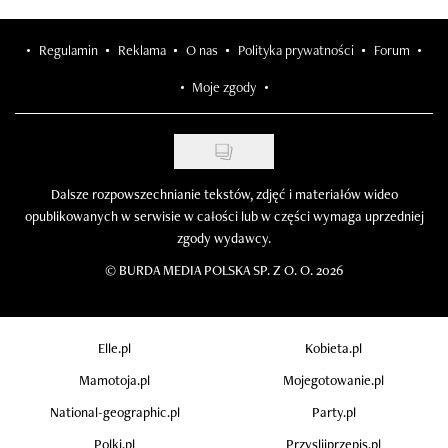
Regulamin
Reklama
O nas
Polityka prywatności
Forum
Moje zgody
Dalsze rozpowszechnianie tekstów, zdjęć i materiałów wideo
opublikowanych w serwisie w całości lub w części wymaga uprzedniej
zgody wydawcy.
©
BURDA MEDIA POLSKA SP. Z O. O. 2026
Elle.pl
Kobieta.pl
Mamotoja.pl
Mojegotowanie.pl
National-geographic.pl
Party.pl
Polki.pl
Przyslijprzepis.pl