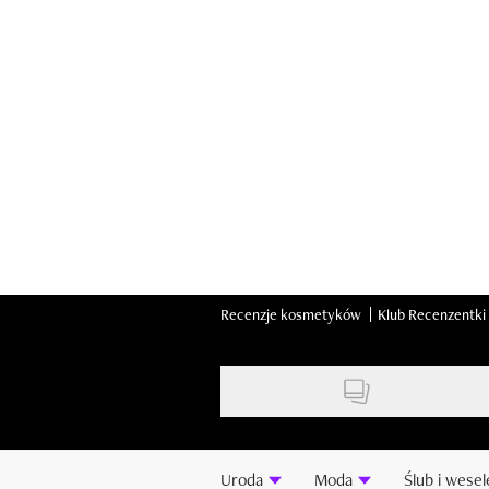
Skip
to
main
content
Recenzje kosmetyków
Klub Recenzentki
Uroda
Moda
Ślub i wesel