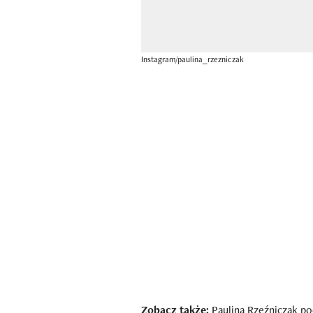
Instagram/paulina_rzezniczak
Zobacz także:
Paulina Rzeźniczak poc