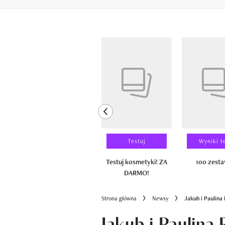
Pokazywanie elementów od 1 do 6 z 
previous element
Laureaci
Testuj
Wyniki t
100 zestawów
Testuj kosmetyki! ZA
100 zest
DARMO!
Strona główna
Newsy
Jakub i Paulina
Jakub i Paulina 