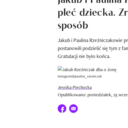
płeć dziecka. Zr
sposób
Jakub i Paulina Rzeźniczakowie pr
postanowili podzielić się tym z fa
Gratulacji nie było końca.
Instagram@paulina_rzezniczak
Jessika Piechocka
Opublikowano: poniedziałek, 25 wrze
Udostępnij na facebook
E-mail do przyjaciela