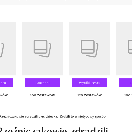
14
estu
Laureaci
Wyniki testu
L
awów
100 zestawów
120 zestawów
100
 Rzeźniczakowie zdradzili płeć dziecka. Zrobili to w nietypowy sposób
Rzeźniczakowie zdradzili