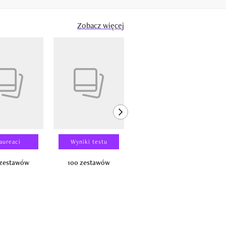
Zobacz więcej
next element
aureaci
Wyniki testu
Wyniki testu
 zestawów
100 zestawów
100 produktów