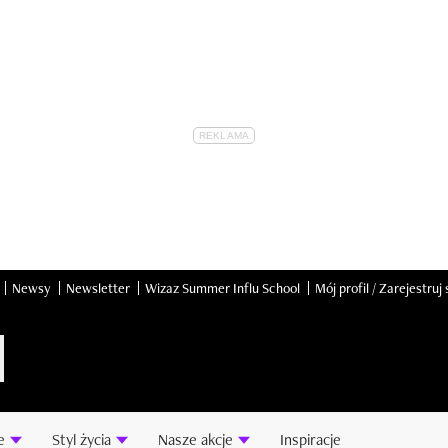
Newsy
Newsletter
Wizaz Summer Influ School
Mój profil / Zarejestruj 
e
Styl życia
Nasze akcje
Inspiracje