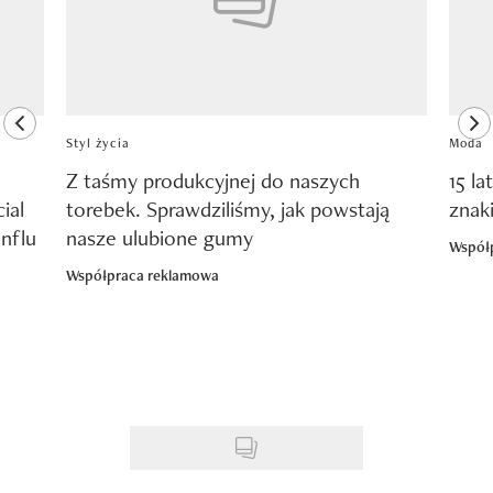
previous element
ne
Styl życia
Moda
Z taśmy produkcyjnej do naszych
15 la
ial
torebek. Sprawdziliśmy, jak powstają
znak
nflu
nasze ulubione gumy
Współ
Współpraca reklamowa