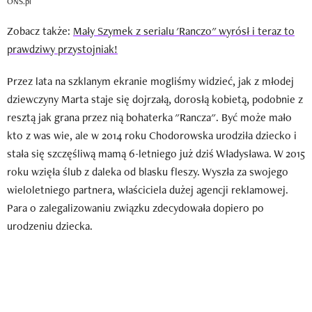
ONS.pl
Zobacz także:
Mały Szymek z serialu 'Ranczo" wyrósł i teraz to
prawdziwy przystojniak!
Przez lata na szklanym ekranie mogliśmy widzieć, jak z młodej
dziewczyny Marta staje się dojrzałą, dorosłą kobietą, podobnie z
resztą jak grana przez nią bohaterka "Rancza". Być może mało
kto z was wie, ale w 2014 roku Chodorowska urodziła dziecko i
stała się szczęśliwą mamą 6-letniego już dziś Władysława. W 2015
roku wzięła ślub z daleka od blasku fleszy. Wyszła za swojego
wieloletniego partnera, właściciela dużej agencji reklamowej.
Para o zalegalizowaniu związku zdecydowała dopiero po
urodzeniu dziecka.