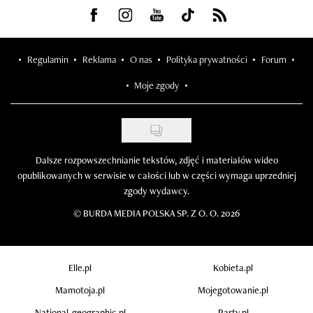
Visit us on Facebook
Visit us on Instagram
Visit us on Youtube
Visit us on Tiktok
Visit us on Rss
Regulamin
Reklama
O nas
Polityka prywatności
Forum
Moje zgody
Dalsze rozpowszechnianie tekstów, zdjęć i materiałów wideo
opublikowanych w serwisie w całości lub w części wymaga uprzedniej
zgody wydawcy.
©
BURDA MEDIA POLSKA SP. Z O. O. 2026
Elle.pl
Kobieta.pl
Mamotoja.pl
Mojegotowanie.pl
National-geographic.pl
Party.pl