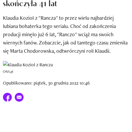
skończyła 41 lat
Newsletter
Klaudia Kozioł z "Rancza" to przez wielu najbardziej
Wizaz Summer Influ School
lubiana bohaterka tego serialu. Choć od zakończenia
Mój profil / Zarejestruj się
producji minęło już 6 lat, "Ranczo" wciąż ma swoich
wiernych fanów. Zobaczcie, jak od tamtego czasu zmieniła
się Marta Chodorowska, odtwrórczyni roli Klaudii.
ONS.pl
Opublikowano: piątek, 30 grudnia 2022 10:46
Udostępnij na facebook
E-mail do przyjaciela