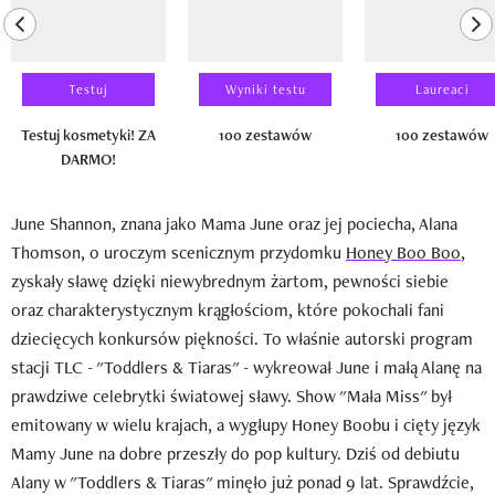
previous element
ne
Testuj
Wyniki testu
Laureaci
Testuj kosmetyki! ZA
100 zestawów
100 zestawów
DARMO!
June Shannon, znana jako Mama June oraz jej pociecha, Alana
Thomson, o uroczym scenicznym przydomku
Honey Boo Boo
,
zyskały sławę dzięki niewybrednym żartom, pewności siebie
oraz charakterystycznym krągłościom, które pokochali fani
dziecięcych konkursów piękności. To właśnie autorski program
stacji TLC - "Toddlers & Tiaras" - wykreował June i małą Alanę na
prawdziwe celebrytki światowej sławy. Show "Mała Miss" był
emitowany w wielu krajach, a wygłupy Honey Boobu i cięty język
Mamy June na dobre przeszły do pop kultury. Dziś od debiutu
Alany w "Toddlers & Tiaras" minęło już ponad 9 lat. Sprawdźcie,