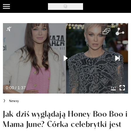
Skip
to
Uroda
main
content
Moda
Ślub i wesele
Styl życia
Nasze akcje
Inspiracje
0:00 / 1:37
Recenzje kosmetyków
Newsy
Klub Recenzentki
Jak dziś wyglądają Honey Boo Boo i
Mama June? Córka celebrytki jest
Newsy