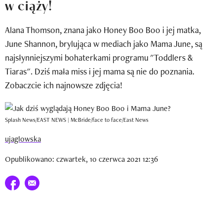
w ciąży!
Newsletter
Alana Thomson, znana jako Honey Boo Boo i jej matka,
Wizaz Summer Influ School
June Shannon, brylująca w mediach jako Mama June, są
Mój profil / Zarejestruj się
najsłynniejszymi bohaterkami programu "Toddlers &
Tiaras". Dziś mała miss i jej mama są nie do poznania.
Zobaczcie ich najnowsze zdjęcia!
Splash News/EAST NEWS | McBride/face to face/East News
ujaglowska
Opublikowano: czwartek, 10 czerwca 2021 12:36
Udostępnij na facebook
E-mail do przyjaciela