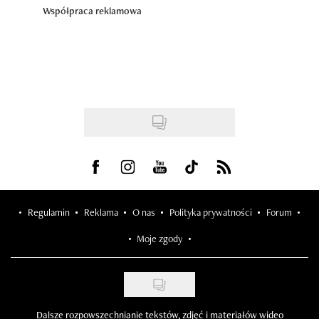
Współpraca reklamowa
Visit us on Facebook
Visit us on Instagram
Visit us on Youtube
Visit us on Tiktok
Visit us on Rss
Regulamin
Reklama
O nas
Polityka prywatności
Forum
Moje zgody
Dalsze rozpowszechnianie tekstów, zdjęć i materiałów wideo