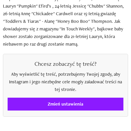
Lauryn "Pumpkin" Efird’s , 24-letnią Jessicę "Chubbs" Shannon,
26-letnią Annę "Chickadee" Cardwell oraz 15-letnią gwiazdę
"Toddlers & Tiaras" - Alanę "Honey Boo Boo" Thompson. Jak
dowiadujemy się z magazynu "In Touch Weekly", bajkowe baby
shower zostało zorganizowane dla 21-letniej Lauryn, która
niebawem po raz drugi zostanie mamą.
Chcesz zobaczyć tę treść?
Aby wyświetlić tę treść, potrzebujemy Twojej zgody, aby
Instagram i jego niezbędne cele mogły załadować treści na
tej stronie.
Zmień ustawienia