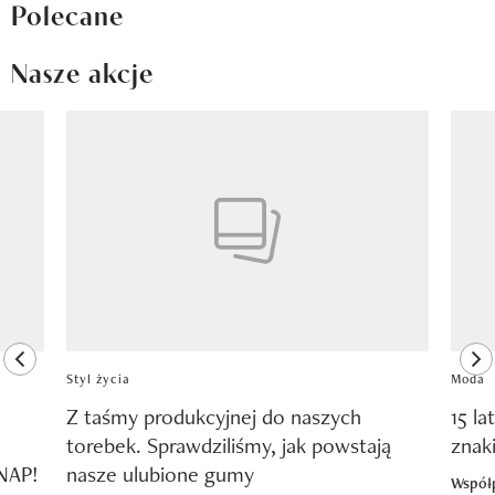
Polecane
Nasze akcje
Pokazywanie elementu 1 z 8
previous element
ne
Styl życia
Moda
Z taśmy produkcyjnej do naszych
15 la
torebek. Sprawdziliśmy, jak powstają
znak
SNAP!
nasze ulubione gumy
Współ