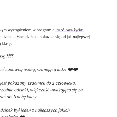
całym wystąpieniem w programie,
"Królowa życia"
że Izabela Macudzińska pokazała się od jak najlepszej
 klasę.
asę ????
eś cudowną osobą, szanującą ludzi ❤️❤️
 jest pokazany szacunek do 2 człowieka.
rzednie odcinki, większość uważająca się za
ać ani trochę klasy
cinek był jeden z najlepszych jakich
cieplutko ❤️