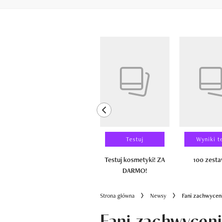
Pokazywanie elementów od 1 do 6 z 
previous element
Laureaci
Testuj
Wyniki t
100 zestawów
Testuj kosmetyki! ZA
100 zest
DARMO!
Strona główna
Newsy
Fani zachwyceni
Fani zachwyceni