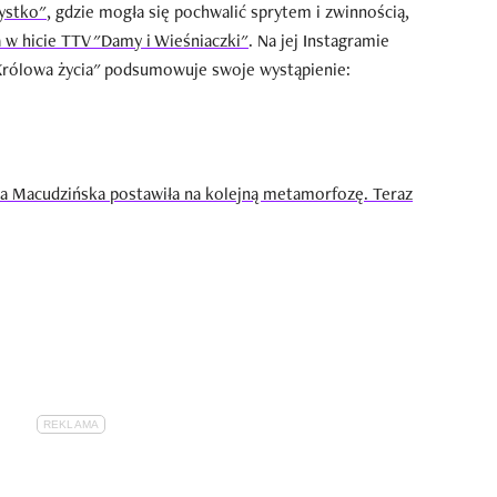
ystko"
, gdzie mogła się pochwalić sprytem i zwinnością,
 w hicie TTV "Damy i Wieśniaczki"
. Na jej Instagramie
"Królowa życia" podsumowuje swoje wystąpienie:
la Macudzińska postawiła na kolejną metamorfozę. Teraz