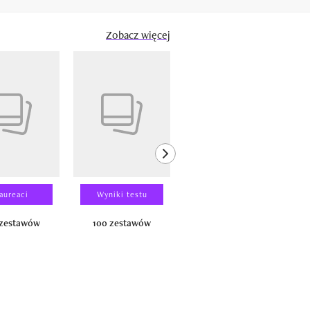
Zobacz więcej
next element
aureaci
Wyniki testu
Wyniki testu
 zestawów
100 zestawów
100 produktów