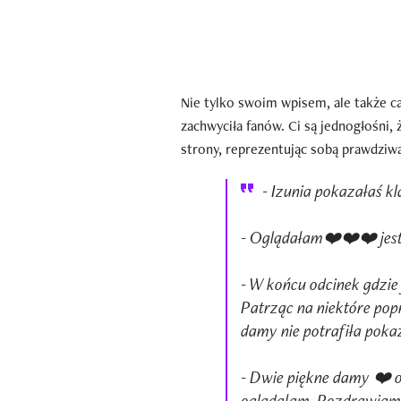
Nie tylko swoim wpisem, ale także 
zachwyciła fanów. Ci są jednogłośni, 
strony, reprezentując sobą prawdziwą
- Izunia pokazałaś kl
- Oglądałam❤️❤️❤️ jest
- W końcu odcinek gdzie
Patrząc na niektóre pop
damy nie potrafiła pokaz
- Dwie piękne damy ❤️ od
oglądałam. Pozdrawiam 