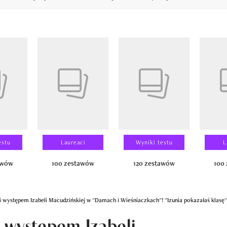
14
estu
Laureaci
Wyniki testu
L
awów
100 zestawów
120 zestawów
100
 występem Izabeli Macudzińskiej w "Damach i Wieśniaczkach"! "Izunia pokazałaś klasę"
 występem Izabeli