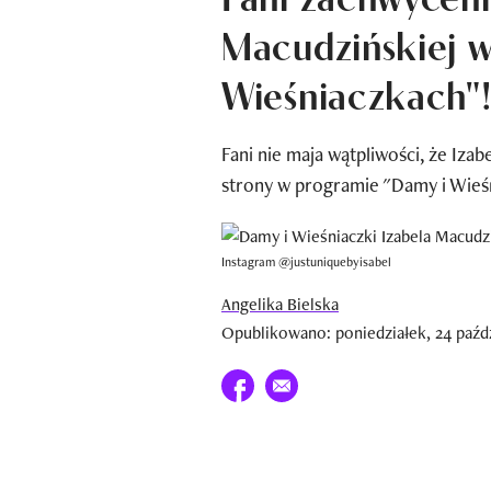
Macudzińskiej 
Wieśniaczkach"!
Fani nie maja wątpliwości, że Izab
strony w programie "Damy i Wieśn
Instagram @justuniquebyisabel
Angelika Bielska
Opublikowano: poniedziałek, 24 paźdz
Udostępnij na facebook
E-mail do przyjaciela