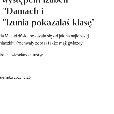
w "Damach i
 "Izunia pokazałaś klasę"
ela Macudzińska pokazała się od jak na najlepszej
iaczki". Pochwały zebrał także mąż gwiazdy!
iernika 2022 12:46