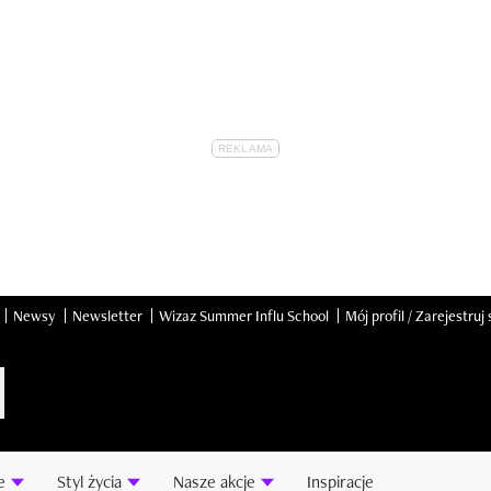
Newsy
Newsletter
Wizaz Summer Influ School
Mój profil / Zarejestruj 
e
Styl życia
Nasze akcje
Inspiracje