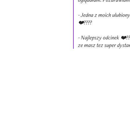
- Jedna z moich ulubiony
❤️????
- Najlepszy odcinek ❤️???
ze masz tez super dystans