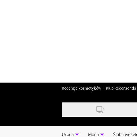
Skip
to
main
content
Recenzje kosmetyków
Klub Recenzentki
Uroda
Moda
Ślub i wesel