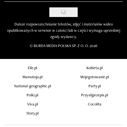
Dalsze rozpowszechnianie tekstów, zdjęć i materiałów wideo
opublikowanych w serwisie w całości lub w części wymaga uprzedniej
zgody wydawcy.
©
BURDA MEDIA POLSKA SP. Z O. O. 2026
Elle.pl
Kobieta.pl
Mamotoja.pl
Mojegotowanie.pl
National-geographic.pl
Party.pl
Polki.pl
Przyslijprzepis.pl
Viva.pl
Cocolita
Story.pl