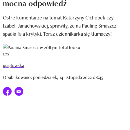
mocna odpowiedź
Newsletter
Ostre komentarze na temat Katarzyny Cichopek czy
Wizaz Summer Influ School
Izabeli Janachowskiej, sprawiły, że na Paulinę Smaszcz
Mój profil / Zarejestruj się
spadła fala krytyki. Teraz dziennikarka się tłumaczy!
EOS
ujaglowska
Opublikowano: poniedziałek, 14 listopada 2022 08:45
Udostępnij na facebook
E-mail do przyjaciela