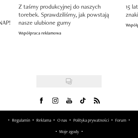
Z taśmy produkcyjnej do naszych
15 la
torebek. Sprawdziliśmy, jak powstają
znak
SNAP!
nasze ulubione gumy
Współ
Współpraca reklamowa
Visit us on Facebook
Visit us on Instagram
Visit us on Youtube
Visit us on Tiktok
Visit us on Rss
Regulamin
Reklama
O nas
Polityka prywatności
Forum
Moje zgody