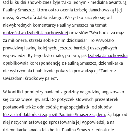
Od kilku dni show-biznes żyje tylko jednym - medialną awanturą
Pauliny Smaszcz, która ostro ocenia Izabelę Janachowską i jej
męża, Krzysztofa Jabłońskiego. Wszystko zaczęło się od
niewybrednych komentarzy Pauliny Smaszcz na temat
małżeństwa Izabeli Janachowskiej
oraz słów "Wychodzi za mąż
za milionera, strzela sobie z nim dzidziusia". To wywołało
prawdziwą lawinę kolejnych, jeszcze bardziej uszczypliwych
wypowiedzi. By tego było mało, po tym, jak
Izabela Janachowska
opublikowała korespondencję z Pauliną Smaszcz
, dziennikarka
nie wytrzymała i publicznie pokazała prowadzącej "Taniec z
Gwiazdami środkowy palec".
W konflikt pomiędzy paniami z godziny na godzinę angażowało
się coraz więcej gwiazd. Do potyczek słownych prezenterek
postanowił także odnieść się mąż specjalistki od ślubów.
Krzysztof Jabłoński zagroził Paulinie Smaszcz sądem,
żądając od
niej natychmiastowego sprostowania jej wypowiedzi, a na
dziennikarkę spadła fala hejtu. Paulina Smaszcz jednak nie