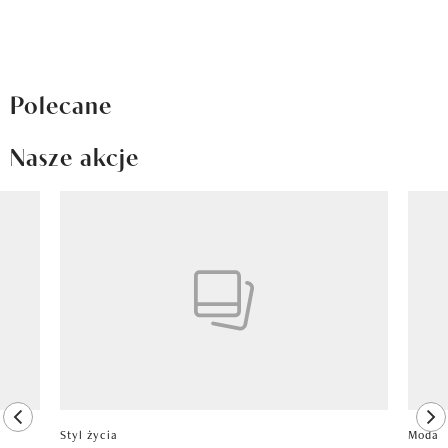
Polecane
Nasze akcje
Pokazywanie elementu 1 z 8
previous element
ne
Styl życia
Moda