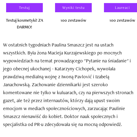
Testuj
Wyniki testu
Laureaci
Testuj kosmetyki! ZA
100 zestawów
100 zestawów
DARMO!
W ostatnich tygodniach Paulina Smaszcz jest na ustach
wszystkich. Była żona Macieja Kurzajewskiego po mocnych
wypowiedziach na temat prowadzącego "Pytanie na śniadanie" i
jego obecnej ukochanej - Katarzyny Cichopek, wywołała
prawdziwą medialną wojnę z Iwoną Pavlović i Izabelą
Janachowską. Zachowanie dziennikarki jest szeroko
komentowane nie tylko w kuluarach, czy na pierwszych stronach
gazet, ale też przez internautów, którzy dają upust swoim
emocjom w mediach społecznościowych, zarzucając Paulinie
Smaszcz nienawiść do kobiet. Doktor nauk społecznych i
specjalistka od PR-u zdecydowała się na mocną odpowiedź.