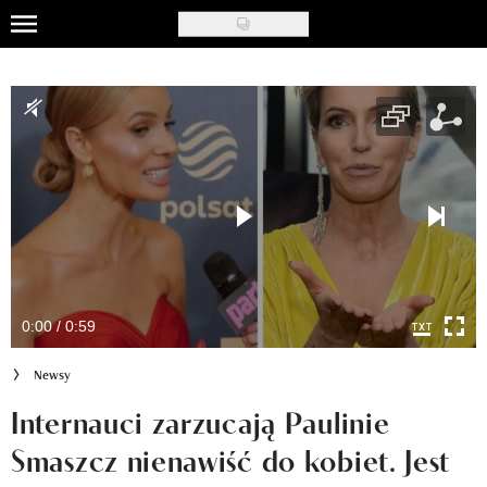
Skip
to
Uroda
main
content
Moda
Ślub i wesele
Styl życia
Nasze akcje
Inspiracje
0:00 / 0:59
Recenzje kosmetyków
Newsy
Klub Recenzentki
Internauci zarzucają Paulinie
Smaszcz nienawiść do kobiet. Jest
Newsy