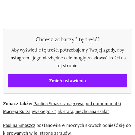
Chcesz zobaczyć tę treść?
Aby wyświetlić tę treść, potrzebujemy Twojej zgody, aby
Instagram i jego niezbędne cele mogły załadować treści na
tej stronie.
Zmień ustawienia
Zobacz także:
Paulina Smaszcz nagrywa pod domem matki
Macieja Kurzajewskiego - "jak stara, niechciana szafa"
Paulina Smaszcz
postanowiła w mocnych słowach odnieść się do
kierowanych w jej stronę zarzuów.