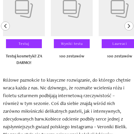
previous element
ne
Testuj
Wyniki testu
Laureaci
Testuj kosmetyki! ZA
100 zestawów
100 zestawów
DARMO!
Różowe paznokcie to klasyczne rozwiązanie, do którego chętnie
wraca każda z nas. Nic dziwnego, że rozmaite wcielenia różu i
fioletu szturmem podbijają internetową rzeczywistość –
również w tym sezonie. Coś dla siebie znajdą wśród nich
zarówno miłośniczki delikatnych pasteli, jak i intensywnych,
zdecydowanych barw.Kobiece odcienie podbiły serce jednej z
najsłynniejszych gwiazd polskiego Instagrama – Veroniki Bielik.