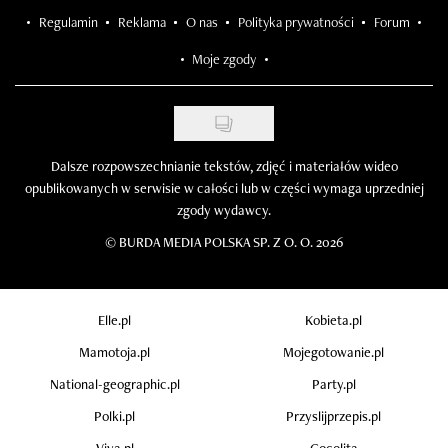
Regulamin
Reklama
O nas
Polityka prywatności
Forum
Moje zgody
Dalsze rozpowszechnianie tekstów, zdjęć i materiałów wideo
opublikowanych w serwisie w całości lub w części wymaga uprzedniej
zgody wydawcy.
©
BURDA MEDIA POLSKA SP. Z O. O. 2026
Elle.pl
Kobieta.pl
Mamotoja.pl
Mojegotowanie.pl
National-geographic.pl
Party.pl
Polki.pl
Przyslijprzepis.pl
Viva.pl
Cocolita