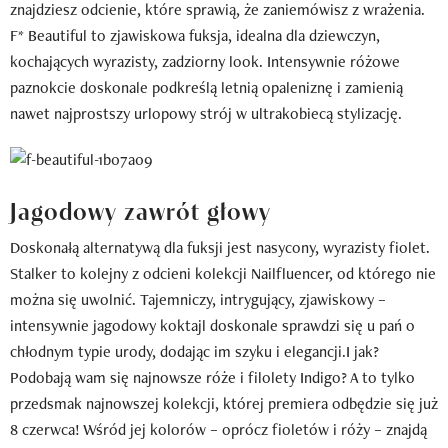
znajdziesz odcienie, które sprawią, że zaniemówisz z wrażenia.
F* Beautiful to zjawiskowa fuksja, idealna dla dziewczyn,
kochających wyrazisty, zadziorny look. Intensywnie różowe
paznokcie doskonale podkreślą letnią opaleniznę i zamienią
nawet najprostszy urlopowy strój w ultrakobiecą stylizację.
Jagodowy zawrót głowy
Doskonałą alternatywą dla fuksji jest nasycony, wyrazisty fiolet.
Stalker to kolejny z odcieni kolekcji Nailfluencer, od którego nie
można się uwolnić. Tajemniczy, intrygujący, zjawiskowy –
intensywnie jagodowy koktajl doskonale sprawdzi się u pań o
chłodnym typie urody, dodając im szyku i elegancji.I jak?
Podobają wam się najnowsze róże i filolety Indigo? A to tylko
przedsmak najnowszej kolekcji, której premiera odbędzie się już
8 czerwca! Wśród jej kolorów – oprócz fioletów i róży – znajdą