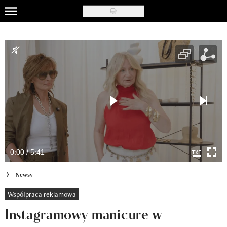
Skip
to
Uroda
main
content
Moda
Ślub i wesele
Styl życia
Nasze akcje
Inspiracje
0:00 / 5:41
Recenzje kosmetyków
Newsy
Klub Recenzentki
Współpraca reklamowa
Instagramowy manicure w
Newsy