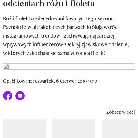
odcieniach różu i fioletu
Newsletter
Róż i fiolet to zdecydowani faworyci tego sezonu.
Wizaz Summer Influ School
Paznokcie w ultrakobiecych barwach królują wśród
Mój profil / Zarejestruj się
instagramowych trendów i zachwycają najbardziej
wpływowych influencerów. Odkryj zjawiskowe odcienie,
w których zakochała się sama Veronica Bielik!
Opublikowano: czwartek, 6 czerwca 2019 15:10
Udostępnij na facebook
E-mail do przyjaciela
Zobacz więcej
Pokazywanie elementu 1 z 14