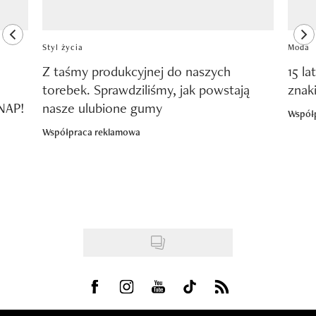
previous element
ne
Styl życia
Moda
Z taśmy produkcyjnej do naszych
15 la
torebek. Sprawdziliśmy, jak powstają
znak
SNAP!
nasze ulubione gumy
Współ
Współpraca reklamowa
Visit us on Facebook
Visit us on Instagram
Visit us on Youtube
Visit us on Tiktok
Visit us on Rss