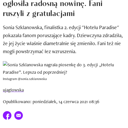
ogłosiła radosną nowinę. Fani
Newsletter
ruszyli z gratulacjami
Wizaz Summer Influ School
Sonia Szklanowska, finalistka 2. edycji "Hotelu Paradise"
Mój profil / Zarejestruj się
pokazała fanom poruszające kadry. Dziewczyna zdradziła,
że jej życie właśnie diametralnie się zmieniło. Fani też nie
mogli powstrzymać łez wzruszenia.
Instagram @sonia.szklanowska
ujaglowska
Opublikowano: poniedziałek, 14 czerwca 2021 08:36
Udostępnij na facebook
E-mail do przyjaciela