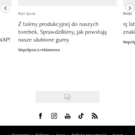
previous element
ne
Styl życia
Moda
Z taśmy produkcyjnej do naszych
15 la
torebek. Sprawdziliśmy, jak powstają
znak
SNAP!
nasze ulubione gumy
Współ
Współpraca reklamowa
Visit us on Facebook
Visit us on Instagram
Visit us on Youtube
Visit us on Tiktok
Visit us on Rss