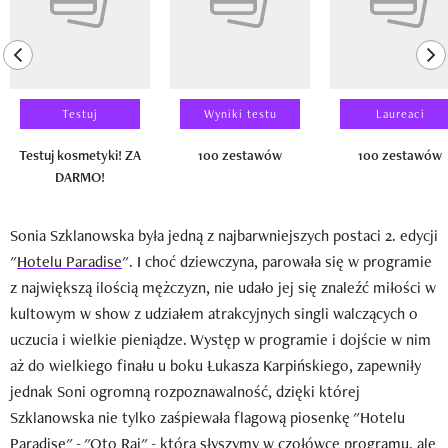
previous element
ne
Testuj
Wyniki testu
Laureaci
Testuj kosmetyki! ZA
100 zestawów
100 zestawów
DARMO!
Sonia Szklanowska była jedną z najbarwniejszych postaci 2. edycji
"
Hotelu Paradise
". I choć dziewczyna, parowała się w programie
z największą ilością mężczyzn, nie udało jej się znaleźć miłości w
kultowym w show z udziałem atrakcyjnych singli walczących o
uczucia i wielkie pieniądze. Występ w programie i dojście w nim
aż do wielkiego finału u boku Łukasza Karpińskiego, zapewniły
jednak Soni ogromną rozpoznawalność, dzięki której
Szklanowska nie tylko zaśpiewała flagową piosenkę "Hotelu
Paradise" - "Oto Raj" - którą słyszymy w czołówce programu, ale