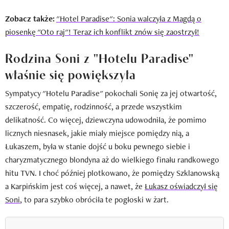
Zobacz także:
"Hotel Paradise": Sonia walczyła z Magdą o
piosenkę "Oto raj"! Teraz ich konflikt znów się zaostrzył!
Rodzina Soni z "Hotelu Paradise"
właśnie się powiększyła
Sympatycy "Hotelu Paradise" pokochali Sonię za jej otwartość,
szczerość, empatię, rodzinność, a przede wszystkim
delikatność. Co więcej, dziewczyna udowodniła, że pomimo
licznych niesnasek, jakie miały miejsce pomiędzy nią, a
Łukaszem, była w stanie dojść u boku pewnego siebie i
charyzmatycznego blondyna aż do wielkiego finału randkowego
hitu TVN. I choć później plotkowano, że pomiędzy Szklanowską
a Karpińskim jest coś więcej, a nawet, że
Łukasz oświadczył się
Soni
, to para szybko obróciła te pogłoski w żart.