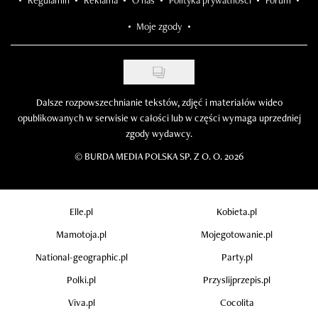
Regulamin
Reklama
O nas
Polityka prywatności
Forum
Moje zgody
Dalsze rozpowszechnianie tekstów, zdjęć i materiałów wideo
opublikowanych w serwisie w całości lub w części wymaga uprzedniej
zgody wydawcy.
©
BURDA MEDIA POLSKA SP. Z O. O. 2026
Elle.pl
Kobieta.pl
Mamotoja.pl
Mojegotowanie.pl
National-geographic.pl
Party.pl
Polki.pl
Przyslijprzepis.pl
Viva.pl
Cocolita